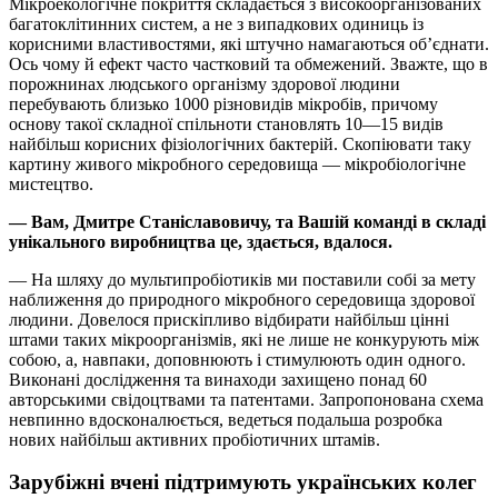
Мікроекологічне покриття складається з високоорганізованих
багатоклітинних систем, а не з випадкових одиниць із
корисними властивостями, які штучно намагаються об’єднати.
Ось чому й ефект часто частковий та обмежений. Зважте, що в
порожнинах людського організму здорової людини
перебувають близько 1000 різновидів мікробів, причому
основу такої складної спільноти становлять 10—15 видів
найбільш корисних фізіологічних бактерій. Скопіювати таку
картину живого мікробного середовища — мікробіологічне
мистецтво.
— Вам, Дмитре Станіславовичу, та Вашій команді в складі
унікального виробництва це, здається, вдалося.
— На шляху до мультипробіотиків ми поставили собі за мету
наближення до природного мікробного середовища здорової
людини. Довелося прискіпливо відбирати найбільш цінні
штами таких мікроорганізмів, які не лише не конкурують між
собою, а, навпаки, доповнюють і стимулюють один одного.
Виконані дослідження та винаходи захищено понад 60
авторськими свідоцтвами та патентами. Запропонована схема
невпинно вдосконалюється, ведеться подальша розробка
нових найбільш активних пробіотичних штамів.
Зарубіжні вчені підтримують українських колег