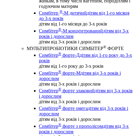
жінкам, в тому числі вагітним, породіллям і
годуючим матерям
®
Симбітер
-М дитячий
дітям від 1-го місяця
до 3-х років
дітям від 1-го місяця до 3-х років
®
Симбітер
-М концентрований
дітям від 3-х
років і дорослим
дітям від 3-х років і дорослим
®
МУЛЬТИПРОБІОТИКИ СИМБІТЕР
ФОРТЕ
®
Симбітер
форте-Д
дітям від 1-го року до 3-х
років
дітям від 1-го року до 3-х років
®
Симбітер
форте-М
дітям від 3-х років і
дорослим
дітям від 3-х років і дорослим
®
Симбітер
форте злаковий
дітям від 3-х років
і дорослим
дітям від 3-х років і дорослим
®
Симбітер
форте омега
дітям від 3-х років і
дорослим
дітям від 3-х років і дорослим
®
Симбітер
форте з прополісом
дітям від 3-х
років і дорослим