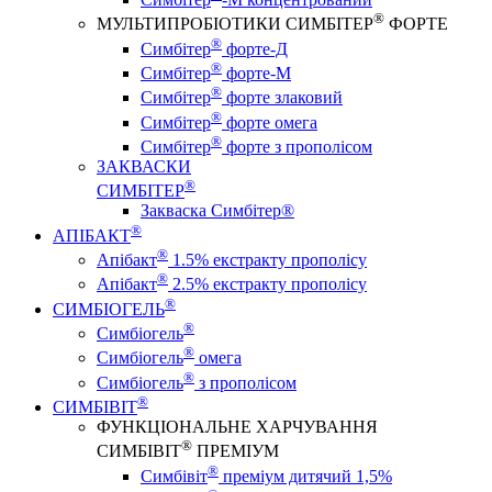
®
МУЛЬТИПРОБІОТИКИ СИМБІТЕР
ФОРТЕ
®
Симбітер
форте-Д
®
Симбітер
форте-М
®
Симбітер
форте злаковий
®
Симбітер
форте омега
®
Симбітер
форте з прополісом
ЗАКВАСКИ
®
СИМБІТЕР
Закваска Симбітер®
®
АПІБАКТ
®
Апібакт
1.5% екстракту прополісу
®
Апібакт
2.5% екстракту прополісу
®
СИМБІОГЕЛЬ
®
Симбіогель
®
Симбіогель
омега
®
Симбіогель
з прополісом
®
СИМБІВІТ
ФУНКЦІОНАЛЬНЕ ХАРЧУВАННЯ
®
СИМБІВІТ
ПРЕМІУМ
®
Симбівіт
преміум дитячий 1,5%