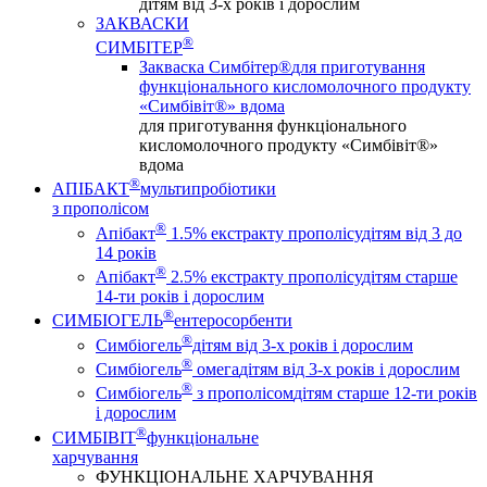
дітям від 3-х років і дорослим
ЗАКВАСКИ
®
СИМБІТЕР
Закваска Симбітер®
для приготування
функціонального кисломолочного продукту
«Симбівіт®» вдома
для приготування функціонального
кисломолочного продукту «Симбівіт®»
вдома
®
АПІБАКТ
мультипробіотики
з прополісом
®
Апібакт
1.5% екстракту прополісу
дітям від 3 до
14 років
®
Апібакт
2.5% екстракту прополісу
дітям старше
14-ти років і дорослим
®
СИМБІОГЕЛЬ
ентеросорбенти
®
Симбіогель
дітям від 3-х років і дорослим
®
Симбіогель
омега
дітям від 3-х років і дорослим
®
Симбіогель
з прополісом
дітям старше 12-ти років
і дорослим
®
СИМБІВІТ
функціональне
харчування
ФУНКЦІОНАЛЬНЕ ХАРЧУВАННЯ