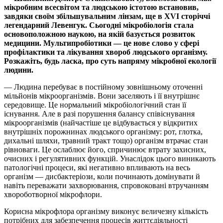
мікробним всесвітом та людською істотою встановив,
завдяки своїм збільшувальним лінзам, ще в XVI сторіччі
легендарний Левенгук. Сьогодні мікробіологія стала
основоположною наукою, на якій базується розвиток
медицини. Мультипробіотики — це нове слово у сфері
профілактики та лікування хвороб людського організму.
Розкажіть, будь ласка, про суть напряму мікробної екології
людини.
— Людина перебуває в постійному зовнішньому оточенні
мільйонів мікроорганізмів. Вони заселяють і її внутрішнє
середовище. Це нормальний мікробіологічний стан її
існування. Але в разі порушення балансу співіснування
мікроорганізмів (найчастіше це відбувається у відкритих
внутрішніх порожнинах людського організму: рот, глотка,
дихальні шляхи, травний тракт тощо) організм втрачає стан
рівноваги. Це ослаблює його, спричинює втрату захисних,
очисних і регулятивних функцій. Унаслідок цього виникають
патологічні процеси, які негативно впливають на весь
організм — дисбактеріози, коли починають домінувати й
навіть переважати захворювання, спровоковані втручанням
хвороботворної мікрофлори.
Корисна мікрофлора організму виконує величезну кількість
потрібних для забезпечення процесів життєдіяльності