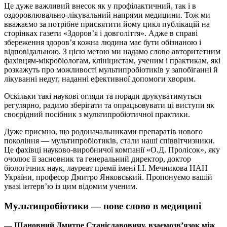
Це дуже важливий внесок як у профілактичний, так і в
оздоровлювально-лікувальний напрями медицини. Тож ми
вважаємо за потрібне присвятити йому цикл публікацій на
сторінках газети «Здоров’я і довголіття». Адже в справі
збереження здоров’я кожна людина має бути обізнаною і
відповідальною. З цією метою ми надамо слово авторитетним
фахівцям-мікробіологам, клініцистам, ученим і практикам, які
розкажуть про можливості мультипробіотиків у запобіганні й
лікуванні недуг, наданні ефективної допомоги хворим.
Оскільки такі наукові огляди та поради друкуватимуться
регулярно, радимо зберігати та опрацьовувати ці виступи як
своєрідний посібник з мультипробіотичної практики.
Дуже приємно, що родоначальниками препаратів нового
покоління — мультипробіотиків, стали наші співвітчизники.
Це фахівці науково-виробничої компанії «О.Д. Пролісок», яку
очолює її засновник та генеральний директор, доктор
біологічних наук, лауреат премії імені І.І. Мечникова НАН
України, професор Дмитро Янковський. Пропонуємо вашій
увазі інтерв’ю із цим відомим ученим.
Мультипробіотики — нове слово в медицині
— Шановний Дмитре Станіславовичу, взаємозв’язок між