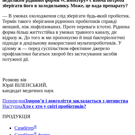
недоліком рідинної форми «Симбітеру» є конча потреба
зберігати його в холодильнику. Може, це вада препарату?
— В умовах охолодження слід зберігати будь-який пробіотик.
Термін такого зберігання рідинних пробіотиків справді
менший, ніж ліофілізованих. Проте переваги істотні. Рідинна
форма більш життєстійка в умовах травного каналу, діє
відразу ж. До того ж ми пропонуємо й інші бактеріологічні
підходи в доцільному використанні мультипробіотиків. У
цілому ж — перед суспільством ефективне джерело
профілактики багатьох хвороб без застосування засобів
потужної дії.
Розмову вів
Юрій ВІЛЕНСЬКИЙ,
кандидат медичних наук
Попередня
Здоров’я і довголіття закладається з дитинства
Наступна
Хто є хто у світі пробіотиків?
ПРОДУКЦІЯ
®
Симбітер
®
Симбітер
форте