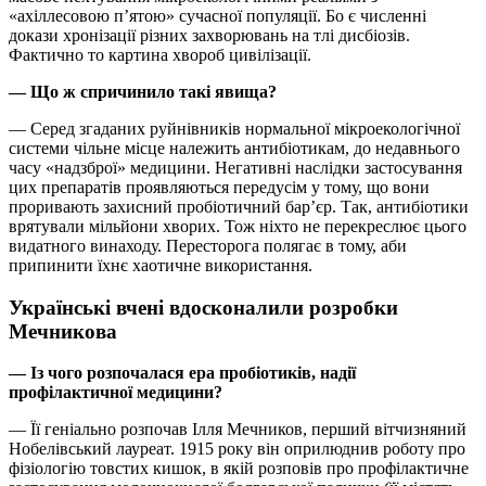
«ахіллесовою п’ятою» сучасної популяції. Бо є численні
докази хронізації різних захворювань на тлі дисбіозів.
Фактично то картина хвороб цивілізації.
— Що ж спричинило такі явища?
— Серед згаданих руйнівників нормальної мікроекологічної
системи чільне місце належить антибіотикам, до недавнього
часу «надзброї» медицини. Негативні наслідки застосування
цих препаратів проявляються передусім у тому, що вони
проривають захисний пробіотичний бар’єр. Так, антибіотики
врятували мільйони хворих. Тож ніхто не перекреслює цього
видатного винаходу. Пересторога полягає в тому, аби
припинити їхнє хаотичне використання.
Українські вчені вдосконалили розробки
Мечникова
— Із чого розпочалася ера пробіотиків, надії
профілактичної медицини?
— Її геніально розпочав Ілля Мечников, перший вітчизняний
Нобелівський лауреат. 1915 року він оприлюднив роботу про
фізіологію товстих кишок, в якій розповів про профілактичне