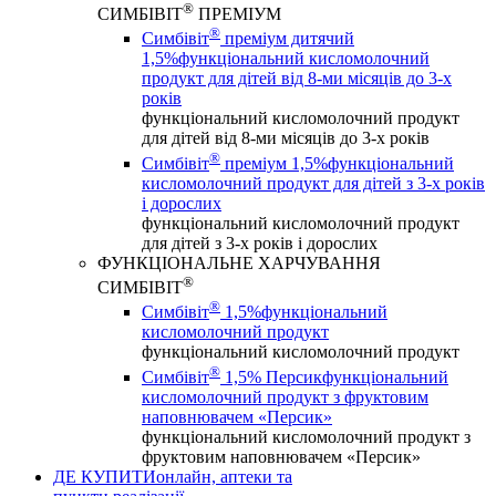
®
СИМБІВІТ
ПРЕМІУМ
®
Симбівіт
преміум дитячий
1,5%
функціональний кисломолочний
продукт для дітей від 8-ми місяців до 3-х
років
функціональний кисломолочний продукт
для дітей від 8-ми місяців до 3-х років
®
Симбівіт
преміум 1,5%
функціональний
кисломолочний продукт для дітей з 3-х років
і дорослих
функціональний кисломолочний продукт
для дітей з 3-х років і дорослих
ФУНКЦІОНАЛЬНЕ ХАРЧУВАННЯ
®
СИМБІВІТ
®
Симбівіт
1,5%
функціональний
кисломолочний продукт
функціональний кисломолочний продукт
®
Симбівіт
1,5% Персик
функціональний
кисломолочний продукт з фруктовим
наповнювачем «Персик»
функціональний кисломолочний продукт з
фруктовим наповнювачем «Персик»
ДЕ КУПИТИ
онлайн, аптеки та