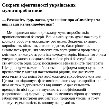
Секрети ефективності українських
мультипробіотиків
— Розкажіть, будь ласка, детальніше про «Симбітер» та
інші ваші мультипробіотики?
— Ми першими ввели до складу мультипробіотиків
пропіоновокислі бактерії. Вони виконують дуже важливу й
корисну роботу в людському організмі. Зокрема, активно
виробляють вітаміни, антиоксиданти, бактеріоцини,
екзополісахариди, які запобігають мутаційним процесам у
клітинах, виконують роль імуномодуляторів. Більше того, нам
уперше вдалося поєднати між собою різні бактерії, які
стимулюють одна одну, посилюючи ефективність препаратів.
Ще один дуже важливий аспект — це форма випуску наших
препаратів: у вигляді пакетованої рідини, що дає змогу
постачати в організм бактерії корисної мікрофлори живими.
Це значно підвищує ефективність наших мультипробіотиків. І
цим ми теж відрізняємося від інших. Адже більшість
препаратів цієї групи випускають у ліофілізованій
(порошкованій) формі, що значно меншою мірою дає змогу
забезпечити потрібні для бактерій природні умови, а тому
знижує ефективність їх впливу на організм.