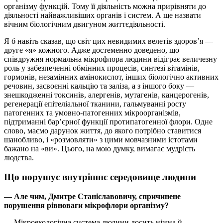
організму функцій. Тому її діяльність можна прирівняти до
діяльності найважливіших органів і систем. А ще назвати
вічним біологічним двигуном життєдіяльності.
Я б навіть сказав, що світ цих невидимих велетів здоров’я —
друге «я» кожного. Адже достеменно доведено, що
співдружня нормальна мікрофлора людини відіграє величезну
роль у забезпеченні обмінних процесів, синтезі вітамінів,
гормонів, незамінних амінокислот, інших біологічно активних
речовин, засвоєнні кальцію та заліза, а з іншого боку —
знешкодженні токсинів, алергенів, мутагенів, канцерогенів,
регенерації епітеліальної тканини, гальмуванні росту
патогенних та умовно-патогенних мікроорганізмів,
підтриманні бар’єрної функції протипатогенної флори. Одне
слово, маємо дарунок життя, до якого потрібно ставитися
шанобливо, і «розмовляти» з цими мовчазними істотами
бажано на «ви». Цього, на мою думку, вимагає мудрість
людства.
Що порушує внутрішнє середовище людини
— Але чим, Дмитре Станіславовичу, спричинене
порушення рівноваги мікрофлори організму?
— Мікроекологічна система людини досить ніжна й