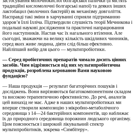
застосування молочнокислої болгарської палички (її містять
традиційні кисломолочні болгарські напої) та деяких інших
лактобацил (молочних бактерій) як механізму довголіття.
Насправді такі зміни в харчуванні сприяли підтриманню
здоров’я Іллі Ілліча. Підтвердили слушність теорії Мечникова і
подальші наукові дослідження та практичні напрацювання
його наступників. Настав час їх нагального втілення. Але
сьогодні, зважаючи на велику кількість шкідливих чинників,
серед яких живе людина, діяти слід більш ефективно.
Найліпший вибір для цього — мультипробіотики.
— Серед пробіотичних препаратів чимало досить цінних
засобів. Чим відрізняється від них мультипробіотична
продукція, розроблена керованою Вами науковою
фундацією?
— Наша продукція — результат багаторічних пошуків і
досліджень. Вони вирізняються багатокомпонентним складом
та високою терапевтичною ефективністю. До речі, аналогів
цей винахід не має. Адже в наших мультипробіотиках ми
вперше створили композицію з мікробно-метаболічного
середовища з 14—24 бактерійних компонентів, що наближає
їх до природного середовища порожнин людського організму.
Цим пояснюється і широкий лікувальний спектр
мультипробіотиків, зокрема «Симбітеру».