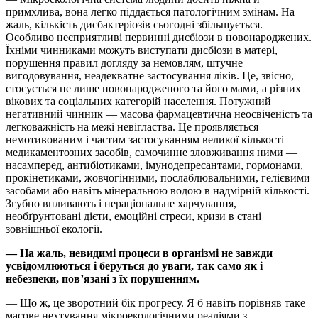
примхлива, вона легко піддається патологічним змінам. На
жаль, кількість дисбактеріозів сьогодні збільшується.
Особливо несприятливі первинні дисбіози в новонароджених.
Їхніми чинниками можуть виступати дисбіози в матері,
порушення правил догляду за немовлям, штучне
вигодовування, неадекватне застосування ліків. Це, звісно,
стосується не лише новонародженого та його мами, а різних
вікових та соціальних категорій населення. Потужний
негативний чинник — масова фармацевтична неосвіченість та
легковажність на межі невігластва. Це проявляється
немотивованим і частим застосуванням великої кількості
медикаментозних засобів, самочинне зловживання ними —
насамперед, антибіотиками, імунодепресантами, гормонами,
прокінетиками, жовчогінними, послаблювальними, гелієвими
засобами або навіть мінеральною водою в надмірній кількості.
Згубно впливають і нераціональне харчування,
необґрунтовані дієти, емоційні стреси, кризи в стані
зовнішньої екології.
— На жаль, невидимі процеси в організмі не завжди
усвідомлюються і беруться до уваги, так само як і
небезпеки, пов’язані з їх порушенням.
— Що ж, це зворотний бік прогресу. Я б навіть порівняв таке
масове нехтування мікроекологічними реаліями з