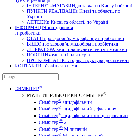
пункти реалізації
ІНТЕРНЕТ-МАГАЗИН
доставка по Києву і області
ПУНКТИ РЕАЛІЗАЦІЇ
в Києві та області, по
Україні
АПТЕКИ
в Києві та області, по Україні
ІНФОРМАЦІЯ
про здоров’я
і пробіотики
СТАТТІ
про здоров’я, мікрофлору і пробіотики
ВІДЕО
про здоров’я, мікробіом і пробіотики
ЛІТЕРАТУРА
книги написані вченими компанії
НОВИНИ
компанії і партнерів
ПРО КОМПАНІЮ
історія, структура, досягнення
КОНТАКТИ
зв’яжіться з нами
®
СИМБІТЕР
®
МУЛЬТИПРОБІОТИКИ СИМБІТЕР
®
Симбітер
ацидофільний
®
Симбітер
ацидофільний у флаконах
®
Симбітер
ацидофільний концентрований
®
Симбітер
-2
®
Симбітер
-М дитячий
®
Симбітер
-М концентрований