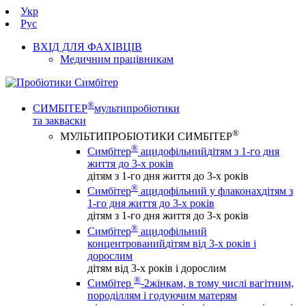
Укр
Рус
ВХІД ДЛЯ ФАХІВЦІВ
Медичним працівникам
®
СИМБІТЕР
мультипробіотики
та закваски
®
МУЛЬТИПРОБІОТИКИ СИМБІТЕР
®
Симбітер
ацидофільний
дітям з 1-го дня
життя до 3-х років
дітям з 1-го дня життя до 3-х років
®
Симбітер
ацидофільний у флаконах
дітям з
1-го дня життя до 3-х років
дітям з 1-го дня життя до 3-х років
®
Симбітер
ацидофільний
концентрований
дітям від 3-х років і
дорослим
дітям від 3-х років і дорослим
®
Симбітер
-2
жінкам, в тому числі вагітним,
породіллям і годуючим матерям