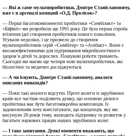
— Які ж саме мультипробіотики, Дмитре Станіславовичу,
вже є в арсеналі компанії «О.Д. Пролісок»?
— Перші багатокомпонентні пробіотики «Симбілакт» та
«Біфівіт» ми розробили ще 1991 року. Це була перша спроба
втілення ідеї створення пробіотиків нового покоління.
Усували недоліки, і це призвело до створення
мультипробіотиків серій «Симбітер» та «Апібакт». Вони є
високоефективними для підтримання мікробіологічного
здоров’я дітей та дорослих. Пошукові роботи тривають.
Сьогодні ми маємо ще чотири нові мультипробіотики, які
біологічно та медично досліджуються.
— А чи існують, Дмитре Станіславовичу, аналоги
описаних винаходів?
— Поки такі аналоги відсутні. Проте колеги із зарубіжних
країн все частіше поділяють думку, що основою дієвого
пробіотика має бути багатомікробна композиція. Із
задоволенням хочу констатувати, що концепція, яку ми
висунули 20 років тому, знаходить підтримку та розвиток у
багатьох наукових працях наших зарубіжних колег.
— І таке запитання. Деякі опоненти вважають, що