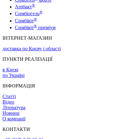
®
Апібакт
®
Симбіогель
®
Симбівіт
®
Симбівіт
преміум
ІНТЕРНЕТ-МАГАЗИН
доставка по Києву і області
ПУНКТИ РЕАЛІЗАЦІЇ
в Києві
по Україні
ІНФОРМАЦІЯ
Статті
Відео
Література
Новини
О компанії
КОНТАКТИ