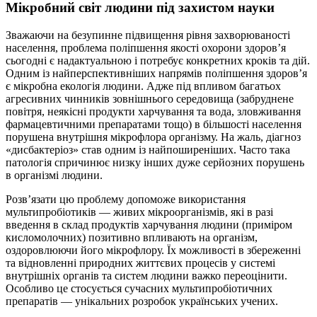
Мікробний світ людини під захистом науки
Зважаючи на безупинне підвищення рівня захворюваності
населення, проблема поліпшення якості охорони здоров’я
сьогодні є надактуальною і потребує конкретних кроків та дій.
Одним із найперспективніших напрямів поліпшення здоров’я
є мікробна екологія людини. Адже під впливом багатьох
агресивних чинників зовнішнього середовища (забруднене
повітря, неякісні продукти харчування та вода, зловживання
фармацевтичними препаратами тощо) в більшості населення
порушена внутрішня мікрофлора організму. На жаль, діагноз
«дисбактеріоз» став одним із найпоширеніших. Часто така
патологія спричинює низку інших дуже серйозних порушень
в організмі людини.
Розв’язати цю проблему допоможе використання
мультипробіотиків — живих мікроорганізмів, які в разі
введення в склад продуктів харчування людини (приміром
кисломолочних) позитивно впливають на організм,
оздоровлюючи його мікрофлору. Їх можливості в збереженні
та відновленні природних життєвих процесів у системі
внутрішніх органів та систем людини важко переоцінити.
Особливо це стосується сучасних мультипробіотичних
препаратів — унікальних розробок українських учених.