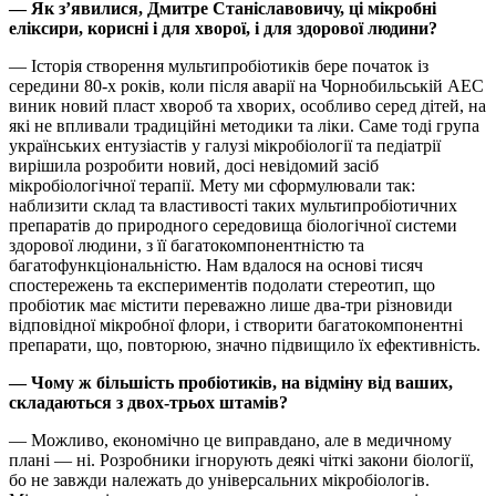
— Як з’явилися, Дмитре Станіславовичу, ці мікробні
еліксири, корисні і для хворої, і для здорової людини?
— Історія створення мультипробіотиків бере початок із
середини 80-х років, коли після аварії на Чорнобильській АЕС
виник новий пласт хвороб та хворих, особливо серед дітей, на
які не впливали традиційні методики та ліки. Саме тоді група
українських ентузіастів у галузі мікробіології та педіатрії
вирішила розробити новий, досі невідомий засіб
мікробіологічної терапії. Мету ми сформулювали так:
наблизити склад та властивості таких мультипробіотичних
препаратів до природного середовища біологічної системи
здорової людини, з її багатокомпонентністю та
багатофункціональністю. Нам вдалося на основі тисяч
спостережень та експериментів подолати стереотип, що
пробіотик має містити переважно лише два-три різновиди
відповідної мікробної флори, і створити багатокомпонентні
препарати, що, повторюю, значно підвищило їх ефективність.
— Чому ж більшість пробіотиків, на відміну від ваших,
складаються з двох-трьох штамів?
— Можливо, економічно це виправдано, але в медичному
плані — ні. Розробники ігнорують деякі чіткі закони біології,
бо не завжди належать до універсальних мікробіологів.