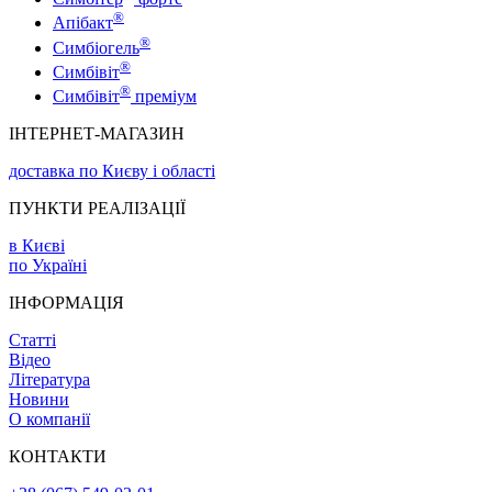
®
Апібакт
®
Симбіогель
®
Симбівіт
®
Симбівіт
преміум
ІНТЕРНЕТ-МАГАЗИН
доставка по Києву і області
ПУНКТИ РЕАЛІЗАЦІЇ
в Києві
по Україні
ІНФОРМАЦІЯ
Статті
Відео
Література
Новини
О компанії
КОНТАКТИ