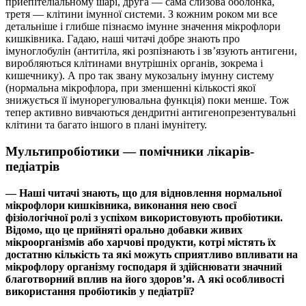
приепітеліальному шарі, друга — сама слизова оболонка,
третя — клітини імунної системи. З кожним роком ми все
детальніше і глибше пізнаємо імунне значення мікрофлори
кишківника. Гадаю, наші читачі добре знають про
імуноглобулін (антитіла, які розпізнають і зв’язують антигени,
виробляються клітинами внутрішніх органів, зокрема і
кишечнику). А про так звану мукозальну імунну систему
(нормальна мікрофлора, при зменшенні кількості якої
знижується її імунорегулювальна функція) поки менше. Тож
тепер активно вивчаються дендритні антигенопрезентувальні
клітини та багато іншого в плані імунітету.
Мультипробіотики — помічники лікарів-
педіатрів
— Наші читачі знають, що для відновлення нормальної
мікрофлори кишківника, виконання нею своєї
фізіологічної ролі з успіхом використовують пробіотики.
Відомо, що це прийняті орально добавки живих
мікроорганізмів або харчові продукти, котрі містять їх
достатню кількість та які можуть сприятливо впливати на
мікрофлору організму господаря й здійснювати значний
благотворний вплив на його здоров’я. А які особливості
використання пробіотиків у педіатрії?