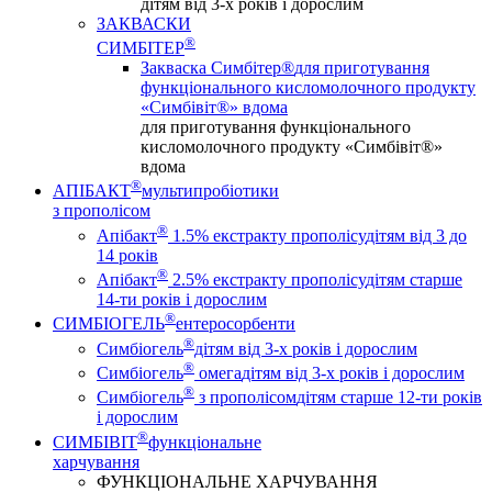
дітям від 3-х років і дорослим
ЗАКВАСКИ
®
СИМБІТЕР
Закваска Симбітер®
для приготування
функціонального кисломолочного продукту
«Симбівіт®» вдома
для приготування функціонального
кисломолочного продукту «Симбівіт®»
вдома
®
АПІБАКТ
мультипробіотики
з прополісом
®
Апібакт
1.5% екстракту прополісу
дітям від 3 до
14 років
®
Апібакт
2.5% екстракту прополісу
дітям старше
14-ти років і дорослим
®
СИМБІОГЕЛЬ
ентеросорбенти
®
Симбіогель
дітям від 3-х років і дорослим
®
Симбіогель
омега
дітям від 3-х років і дорослим
®
Симбіогель
з прополісом
дітям старше 12-ти років
і дорослим
®
СИМБІВІТ
функціональне
харчування
ФУНКЦІОНАЛЬНЕ ХАРЧУВАННЯ