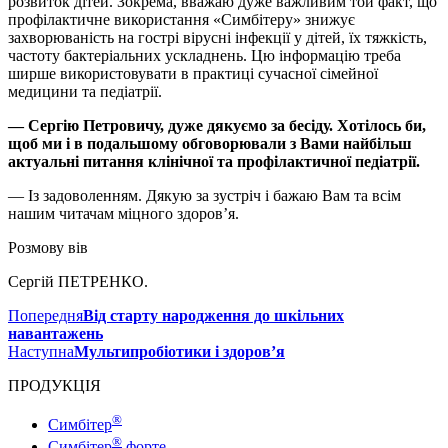
розвиток дітей. Зокрема, вважаю дуже важливим той факт, що
профілактичне використання «Симбітеру» знижує
захворюваність на гострі вірусні інфекції у дітей, їх тяжкість,
частоту бактеріальних ускладнень. Цю інформацію треба
ширше використовувати в практиці сучасної сімейної
медицини та педіатрії.
— Сергію Петровичу, дуже дякуємо за бесіду. Хотілось би,
щоб ми і в подальшому обговорювали з Вами найбільш
актуальні питання клінічної та профілактичної педіатрії.
— Із задоволенням. Дякую за зустріч і бажаю Вам та всім
нашим читачам міцного здоров’я.
Розмову вів
Сергій ПЕТРЕНКО.
Попередня
Від старту народження до шкільних
навантажень
Наступна
Мультипробіотики і здоров’я
ПРОДУКЦІЯ
®
Симбітер
®
Симбітер
форте