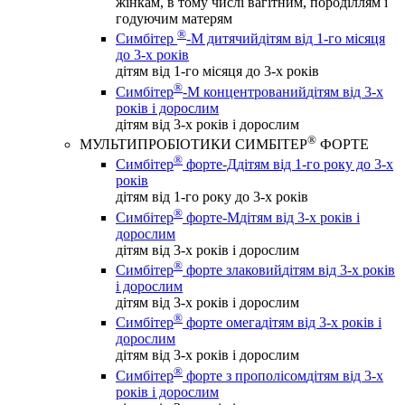
жінкам, в тому числі вагітним, породіллям і
годуючим матерям
®
Симбітер
-М дитячий
дітям від 1-го місяця
до 3-х років
дітям від 1-го місяця до 3-х років
®
Симбітер
-М концентрований
дітям від 3-х
років і дорослим
дітям від 3-х років і дорослим
®
МУЛЬТИПРОБІОТИКИ СИМБІТЕР
ФОРТЕ
®
Симбітер
форте-Д
дітям від 1-го року до 3-х
років
дітям від 1-го року до 3-х років
®
Симбітер
форте-М
дітям від 3-х років і
дорослим
дітям від 3-х років і дорослим
®
Симбітер
форте злаковий
дітям від 3-х років
і дорослим
дітям від 3-х років і дорослим
®
Симбітер
форте омега
дітям від 3-х років і
дорослим
дітям від 3-х років і дорослим
®
Симбітер
форте з прополісом
дітям від 3-х
років і дорослим