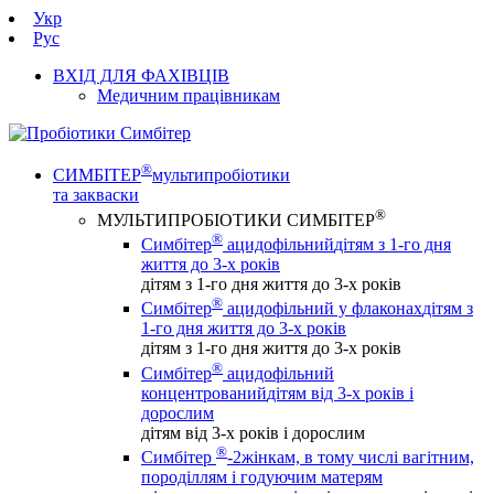
Укр
Рус
ВХІД ДЛЯ ФАХІВЦІВ
Медичним працівникам
®
СИМБІТЕР
мультипробіотики
та закваски
®
МУЛЬТИПРОБІОТИКИ СИМБІТЕР
®
Симбітер
ацидофільний
дітям з 1-го дня
життя до 3-х років
дітям з 1-го дня життя до 3-х років
®
Симбітер
ацидофільний у флаконах
дітям з
1-го дня життя до 3-х років
дітям з 1-го дня життя до 3-х років
®
Симбітер
ацидофільний
концентрований
дітям від 3-х років і
дорослим
дітям від 3-х років і дорослим
®
Симбітер
-2
жінкам, в тому числі вагітним,
породіллям і годуючим матерям