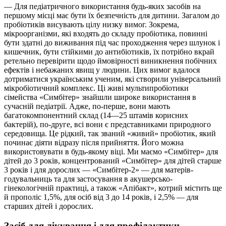
— Для педіатричного використання будь-яких засобів на
першому місці має бути їх безпечність для дитини. Загалом до
пробіотиків висувають цілу низку вимог. Зокрема,
мікроорганізми, які входять до складу пробіотика, повинні
бути здатні до виживання під час проходження через шлунок і
кишечник, бути стійкими до антибіотиків, їх потрібно вкрай
ретельно перевірити щодо ймовірності виникнення побічних
ефектів і небажаних явищ у людини. Цих вимог вдалося
дотриматися українським ученим, які створили універсальний
мікробіотичний комплекс. Ці живі мультипробіотики
сімейства «Симбітер» знайшли широке використання в
сучасній педіатрії. Адже, по-перше, вони мають
багатокомпонентний склад (14—25 штамів корисних
бактерій), по-друге, всі вони є представниками природного
середовища. Це рідкий, так званий «живий» пробіотик, який
починає діяти відразу після прийняття. Його можна
використовувати в будь-якому віці. Ми маємо «Симбітер» для
дітей до 3 років, концентрований «Симбітер» для дітей старше
3 років і для дорослих — «Симбітер-2» — для матерів-
годувальниць та для застосування в акушерсько-
гінекологічній практиці, а також «Апібакт», котрий містить ще
й прополіс 1,5%, для осіб від 3 до 14 років, і 2,5% — для
старших дітей і дорослих.
Засіб для лікування і для профілактики