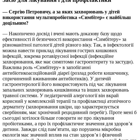
— Сергію Петровичу, а за яких захворювань у дітей
використання мультипробіотика «Симбітер» є найбільш
доцільним?
— Накопичено досвід і вчені мають доказову базу щодо
ефективності й безпечності використання «Симбітеру» за
різноманітної патології дітей різного віку. Так, в інфектології
можна навести приклад лікування гострих кишкових
інфекцій, зокрема ротавірусної інфекції (інфекційне
захворювання, яке має симптоми гастроентериту та застуди).
Важлива роль «Симбітеру» в запобіганні
антибіотикоасоційованій діареї (розлад роботи кишечнику,
спричинений вживанням антибіотиків). У дитячій
гастроентерології його використовують під час лікування
запальних захворювань кишківника та інших захворювань
травної системи. У педіатричній алергології він вкрай
корисний у комплексній терапії та профілактиці атопічного
дерматиту (захворювання шкіри, що характеризується
свербінням, має хронічний рецидивний перебіг). Проте мені б
сьогодні хотілося більше говорити не про лікування
пробіотиками, а про їх профілактичне значення для здоров’я
дитини. Завжди слід пам’ятати, що порушена мікробна
екологія має значний вплив на стан здоров’я і фізичний