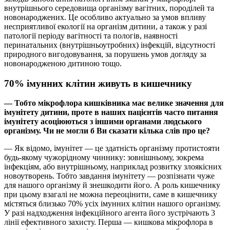
внутрішнього середовища організму вагітних, породілей та
новонароджених. Це особливо актуально за умов впливу
несприятливої екології на організм дитини, а також у разі
патології періоду вагітності та пологів, наявності
перинатальних (внутрішньоутробних) інфекцій, відсутності
природного вигодовування, за порушень умов догляду за
новонародженою дитиною тощо.
70% імунних клітин живуть в кишечнику
— Тобто мікрофлора кишківника має велике значення для
імунітету дитини, проте в наших пацієнтів часто питання
імунітету асоціюються з іншими органами людського
організму. Чи не могли б Ви сказати кілька слів про це?
— Як відомо, імунітет — це здатність організму протистояти
будь-якому чужорідному чиннику: зовнішньому, зокрема
інфекціям, або внутрішньому, наприклад розвитку злоякісних
новоутворень. Тобто завдання імунітету — розпізнати чуже
для нашого організму й знешкодити його. А роль кишечнику
при цьому взагалі не можна переоцінити, саме в кишечнику
містяться близько 70% усіх імунних клітин нашого організму.
У разі надходження інфекційного агента його зустрічають 3
лінії ефективного захисту. Перша — кишкова мікрофлора в