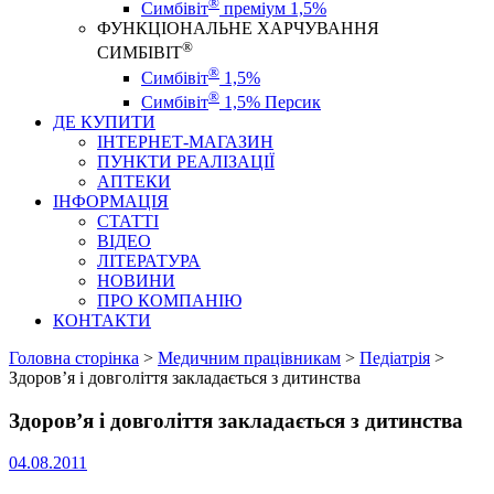
®
Симбівіт
преміум 1,5%
ФУНКЦІОНАЛЬНЕ ХАРЧУВАННЯ
®
СИМБІВІТ
®
Симбівіт
1,5%
®
Симбівіт
1,5% Персик
ДЕ КУПИТИ
ІНТЕРНЕТ-МАГАЗИН
ПУНКТИ РЕАЛІЗАЦІЇ
АПТЕКИ
ІНФОРМАЦІЯ
СТАТТІ
ВІДЕО
ЛІТЕРАТУРА
НОВИНИ
ПРО КОМПАНІЮ
КОНТАКТИ
Головна сторінка
>
Медичним працівникам
>
Педіатрія
>
Здоров’я і довголіття закладається з дитинства
Здоров’я і довголіття закладається з дитинства
04.08.2011