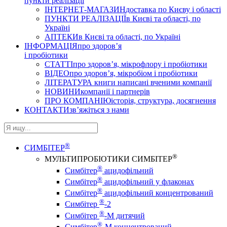
пункти реалізації
ІНТЕРНЕТ-МАГАЗИН
доставка по Києву і області
ПУНКТИ РЕАЛІЗАЦІЇ
в Києві та області, по
Україні
АПТЕКИ
в Києві та області, по Україні
ІНФОРМАЦІЯ
про здоров’я
і пробіотики
СТАТТІ
про здоров’я, мікрофлору і пробіотики
ВІДЕО
про здоров’я, мікробіом і пробіотики
ЛІТЕРАТУРА
книги написані вченими компанії
НОВИНИ
компанії і партнерів
ПРО КОМПАНІЮ
історія, структура, досягнення
КОНТАКТИ
зв’яжіться з нами
®
СИМБІТЕР
®
МУЛЬТИПРОБІОТИКИ СИМБІТЕР
®
Симбітер
ацидофільний
®
Симбітер
ацидофільний у флаконах
®
Симбітер
ацидофільний концентрований
®
Симбітер
-2
®
Симбітер
-М дитячий
®
Симбітер
-М концентрований