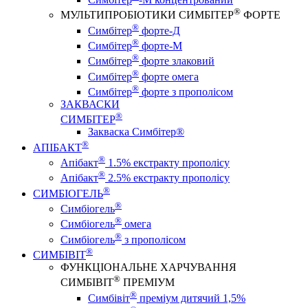
®
МУЛЬТИПРОБІОТИКИ СИМБІТЕР
ФОРТЕ
®
Симбітер
форте-Д
®
Симбітер
форте-М
®
Симбітер
форте злаковий
®
Симбітер
форте омега
®
Симбітер
форте з прополісом
ЗАКВАСКИ
®
СИМБІТЕР
Закваска Симбітер®
®
АПІБАКТ
®
Апібакт
1.5% екстракту прополісу
®
Апібакт
2.5% екстракту прополісу
®
СИМБІОГЕЛЬ
®
Симбіогель
®
Симбіогель
омега
®
Симбіогель
з прополісом
®
СИМБІВІТ
ФУНКЦІОНАЛЬНЕ ХАРЧУВАННЯ
®
СИМБІВІТ
ПРЕМІУМ
®
Симбівіт
преміум дитячий 1,5%