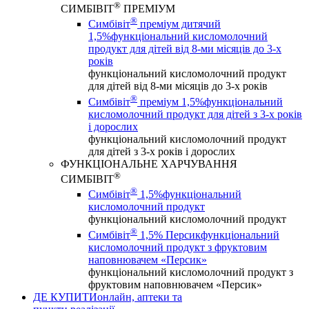
®
СИМБІВІТ
ПРЕМІУМ
®
Симбівіт
преміум дитячий
1,5%
функціональний кисломолочний
продукт для дітей від 8-ми місяців до 3-х
років
функціональний кисломолочний продукт
для дітей від 8-ми місяців до 3-х років
®
Симбівіт
преміум 1,5%
функціональний
кисломолочний продукт для дітей з 3-х років
і дорослих
функціональний кисломолочний продукт
для дітей з 3-х років і дорослих
ФУНКЦІОНАЛЬНЕ ХАРЧУВАННЯ
®
СИМБІВІТ
®
Симбівіт
1,5%
функціональний
кисломолочний продукт
функціональний кисломолочний продукт
®
Симбівіт
1,5% Персик
функціональний
кисломолочний продукт з фруктовим
наповнювачем «Персик»
функціональний кисломолочний продукт з
фруктовим наповнювачем «Персик»
ДЕ КУПИТИ
онлайн, аптеки та