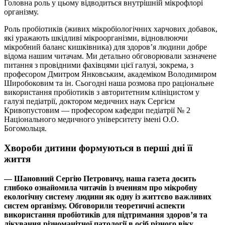
Головна роль у цьому відводиться внутрішній мікрофлорі
організму.
Роль пробіотиків (живих мікробіологічних харчових добавок,
які уражають шкідливі мікроорганізми, відновлюючи
мікробний баланс кишківника) для здоров’я людини добре
відома нашим читачам. Ми детально обговорювали зазначене
питання з провідними фахівцями цієї галузі, зокрема, з
професором Дмитром Янковським, академіком Володимиром
Широбоковим та ін. Сьогодні наша розмова про раціональне
використання пробіотиків з авторитетним клініцистом у
галузі педіатрії, доктором медичних наук Сергієм
Кривопустовим — професором кафедри педіатрії № 2
Національного медичного університету імені О.О.
Богомольця.
Хвороби дитини формуються в перші дні її
життя
— Шановний Сергію Петровичу, наша газета досить
глибоко ознайомила читачів із вченням про мікробну
екологічну систему людини як одну із життєво важливих
систем організму. Обговорили теоретичні аспекти
використання пробіотиків для підтримання здоров’я та
лікування різноманітної патології в осіб різного віку.