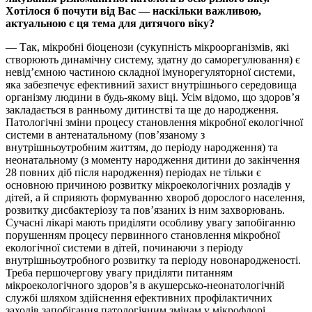
Хотілося б почути від Вас — наскільки важливою,
актуальною є ця тема для дитячого віку?
— Так, мікробні біоценози (сукупність мікроорганізмів, які
створюють динамічну систему, здатну до саморегулювання) є
невід’ємною частиною складної імунорегуляторної системи,
яка забезпечує ефективний захист внутрішнього середовища
організму людини в будь-якому віці. Усім відомо, що здоров’я
закладається в ранньому дитинстві та ще до народження.
Патологічні зміни процесу становлення мікробної екологічної
системи в антенатальному (пов’язаному з
внутрішньоутробним життям, до періоду народження) та
неонатальному (з моменту народження дитини до закінчення
28 повних діб після народження) періодах не тільки є
основною причиною розвитку мікроекологічних розладів у
дітей, а й сприяють формуванню хвороб дорослого населення,
розвитку дисбактеріозу та пов’язаних із ним захворювань.
Сучасні лікарі мають приділяти особливу увагу запобіганню
порушенням процесу первинного становлення мікробної
екологічної системи в дітей, починаючи з періоду
внутрішньоутробного розвитку та періоду новонародженості.
Треба першочергову увагу приділяти питанням
мікроекологічного здоров’я в акушерсько-неонатологічній
службі шляхом здійснення ефективних профілактичних
заходів запобігання патологічним змінам у мікрофлорі