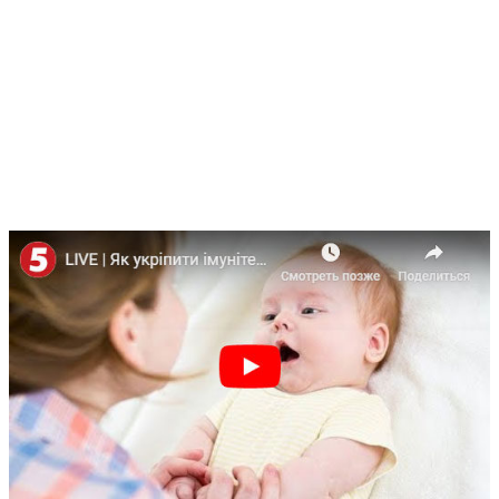
здоровье человека, как связаны здоровье матери и её
микрофлора, как с помощью пробиотиков оздоровить
микробиом матери и обеспечить здоровье ребенка в
программе "Час: Online" на сайте 5.UA (5 канал) с
неонатологом, доктором медицинских наук,
профессором Елизаветой Шунько. Кроме того, в
эфире программы обсудили современные
перинатальные технологии, интенсивную терапию, а
также особенности ухода за недоношенными детьми.