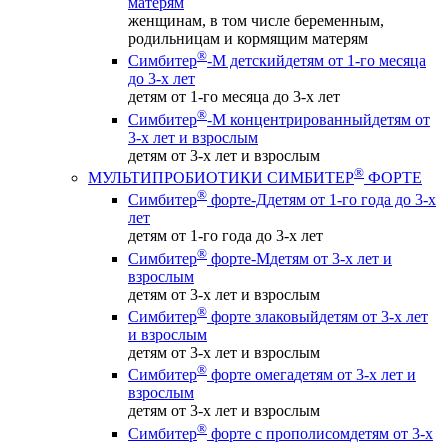
матерям
женщинам, в том числе беременным,
родильницам и кормящим матерям
®
Симбитер
-М детский
детям от 1-го месяца
до 3-х лет
детям от 1-го месяца до 3-х лет
®
Симбитер
-М концентрированный
детям от
3-х лет и взрослым
детям от 3-х лет и взрослым
®
МУЛЬТИПРОБИОТИКИ СИМБИТЕР
ФОРТЕ
®
Симбитер
форте-Д
детям от 1-го года до 3-х
лет
детям от 1-го года до 3-х лет
®
Симбитер
форте-М
детям от 3-х лет и
взрослым
детям от 3-х лет и взрослым
®
Симбитер
форте злаковый
детям от 3-х лет
и взрослым
детям от 3-х лет и взрослым
®
Симбитер
форте омега
детям от 3-х лет и
взрослым
детям от 3-х лет и взрослым
®
Симбитер
форте с прополисом
детям от 3-х