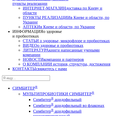
пункты реализации
ИНТЕРНЕТ-МАГАЗИН
доставка по Киеву и
области
ПУНКТЫ РЕАЛИЗАЦИИ
в Киеве и области, по
Украине
АПТЕКИ
в Киеве и области, по Украине
ИНФОРМАЦИЯ
о здоровье
и пробиотиках
СТАТЬИ
о здоровье, микрофлоре и пробиотиках
ВИДЕО
о здоровье и пробиотиках
ЛИТЕРАТУРА
книги написанные учеными
компании
НОВОСТИ
компании и партнеров
О КОМПАНИИ
история, структура, достижения
КОНТАКТЫ
свяжитесь с нами
®
СИМБИТЕР
®
МУЛЬТИПРОБИОТИКИ СИМБИТЕР
®
Симбитер
ацидофильный
®
Симбитер
ацидофильный во флаконах
®
Симбитер
ацидофильный
концентрированный