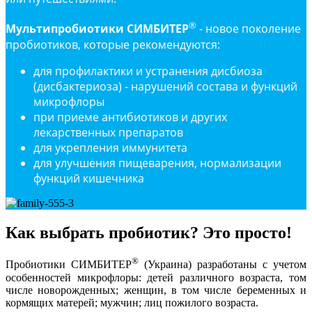
®
Мультипробиотики СИМБИТЕР
- новое поколение
пробиотиков, которые рекомендуются:
для профилактики и устранения дисбиоза
(дисбактериоза) - нарушений состава и функций
микрофлоры
при приеме антибиотиков и других
лекарственных препаратов
для укрепления иммунитета
для улучшения пищеварения, нормализации
функций кишечника
Как выбрать пробиотик? Это просто!
®
Пробиотики СИМБИТЕР
(Украина) разработаны с учетом
особенностей микрофлоры: детей различного возраста, том
числе новорожденных; женщин, в том числе беременных и
кормящих матерей; мужчин; лиц пожилого возраста.