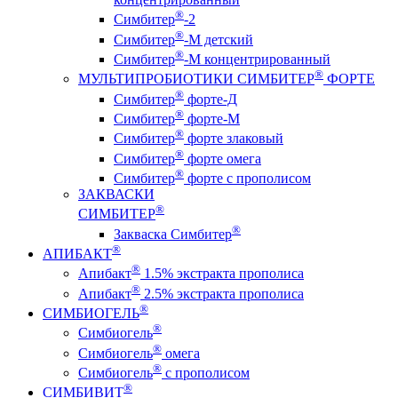
®
Симбитер
-2
®
Симбитер
-М детский
®
Симбитер
-М концентрированный
®
МУЛЬТИПРОБИОТИКИ СИМБИТЕР
ФОРТЕ
®
Симбитер
форте-Д
®
Симбитер
форте-М
®
Симбитер
форте злаковый
®
Симбитер
форте омега
®
Симбитер
форте с прополисом
ЗАКВАСКИ
®
СИМБИТЕР
®
Закваска Симбитер
®
АПИБАКТ
®
Апибакт
1.5% экстракта прополиса
®
Апибакт
2.5% экстракта прополиса
®
СИМБИОГЕЛЬ
®
Симбиогель
®
Симбиогель
омега
®
Симбиогель
c прополисом
®
СИМБИВИТ