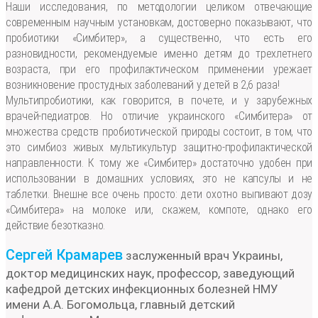
Наши исследования, по методологии целиком отвечающие
современным научным установкам, достоверно показывают, что
пробиотики «Симбитер», а существенно, что есть его
разновидности, рекомендуемые именно детям до трехлетнего
возраста, при его профилактическом применении урежает
возникновение простудных заболеваний у детей в 2,6 раза!
Мультипробиотики, как говорится, в почете, и у зарубежных
врачей-педиатров. Но отличие украинского «Симбитера» от
множества средств пробиотической природы состоит, в том, что
это симбиоз живых мультикультур защитно-профилактической
направленности. К тому же «Симбитер» достаточно удобен при
использовании в домашних условиях, это не капсулы и не
таблетки. Внешне все очень просто: дети охотно выпивают дозу
«Симбитера» на молоке или, скажем, компоте, однако его
действие безотказно.
Сергей Крамарев
заслуженный врач Украины,
доктор медицинских наук, профессор, заведующий
кафедрой детских инфекционных болезней НМУ
имени А.А. Богомольца, главный детский