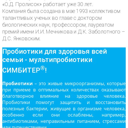
«О.Д. Пролисок» работает уже 30 лет.
Компания была создана в мае 1993 коллективом
талантливых ученых во главе с доктором
биологических наук, профессором, лауреатом
премий имени И.И. Мечникова и Д.К. Заболотного –
Д.С. Янковским.
Пробиотики для здоровья всей
семьи - мультипробиотики
®
СИМБИТЕР
!
Пробиотики
– это живые микроорганизмы, которые
при приеме в оптимальных количествах оказывают
благотворное влияние на здоровье человека.
Пробиотики помогут защитить и восстановить
полезные бактерии, живущие в организме человека,
особенно если они ослаблены, например,
антибиотиками, неправильным питанием, стрессами
или путешествиями.