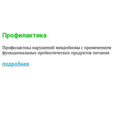
Профилактика
Профилактика нарушений микробиома с применением
функциональных пробиотических продуктов питания
подробнее
ПОЛЕЗНОЕ ВИДЕО О ЗДОРОВЬЕ И
ПРОБИОТИКАХ
Как родить здорового ребенка
Как сберечь и нормализовать репродуктивное