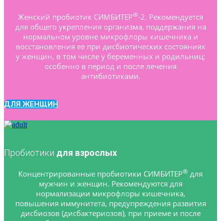
®
Женский пробиотик СИМБИТЕР
-2. Рекомендуется
для общего укрепления организма, поддержания на
нормальном уровне микрофлоры кишечника и
восстановления ее при дисбиотических состояниях
у женщин, в том числе у беременных и родильниц;
особенно в период и после лечения
антибиотиками.
ДЛЯ ЖЕНЩИН
Пробиотики
для взрослых
®
Концентрированные пробиотики СИМБИТЕР
для
мужчин и женщин. Рекомендуются для
нормализации микрофлоры кишечника,
повышения иммунитета, предупреждения развития
дисбиозов (дисбактериозов), при приеме и после