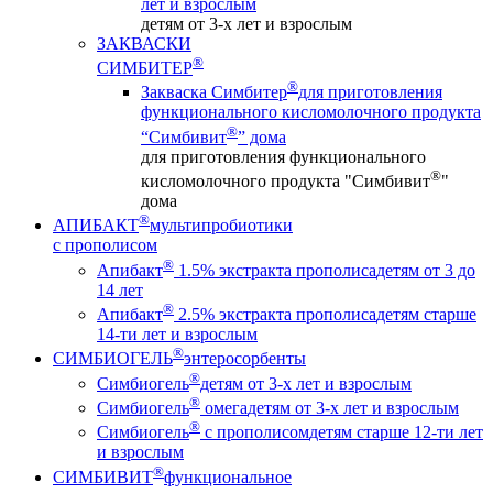
лет и взрослым
детям от 3-х лет и взрослым
ЗАКВАСКИ
®
СИМБИТЕР
®
Закваска Симбитер
для приготовления
функционального кисломолочного продукта
®
“Симбивит
” дома
для приготовления функционального
®
кисломолочного продукта "Симбивит
"
дома
®
АПИБАКТ
мультипробиотики
с прополисом
®
Апибакт
1.5% экстракта прополиса
детям от 3 до
14 лет
®
Апибакт
2.5% экстракта прополиса
детям старше
14-ти лет и взрослым
®
СИМБИОГЕЛЬ
энтеросорбенты
®
Симбиогель
детям от 3-х лет и взрослым
®
Симбиогель
омега
детям от 3-х лет и взрослым
®
Симбиогель
c прополисом
детям старше 12-ти лет
и взрослым
®
СИМБИВИТ
функциональное