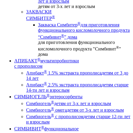
лет и взрослым
детям от 3-х лет и взрослым
ЗАКВАСКИ
®
СИМБИТЕР
®
Закваска Симбитер
для приготовления
функционального кисломолочного продукта
®
“Симбивит
” дома
для приготовления функционального
®
кисломолочного продукта "Симбивит
"
дома
®
АПИБАКТ
мультипробиотики
с прополисом
®
Апибакт
1.5% экстракта прополиса
детям от 3 до
14 лет
®
Апибакт
2.5% экстракта прополиса
детям старше
14-ти лет и взрослым
®
СИМБИОГЕЛЬ
энтеросорбенты
®
Симбиогель
детям от 3-х лет и взрослым
®
Симбиогель
омега
детям от 3-х лет и взрослым
®
Симбиогель
c прополисом
детям старше 12-ти лет
и взрослым
®
СИМБИВИТ
функциональное