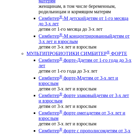
матерям
женщинам, в том числе беременным,
родильницам и кормящим матерям
®
Симбитер
-М детский
детям от 1-го месяца
до 3-х лет
детям от 1-го месяца до 3-х лет
®
Симбитер
-М концентрированный
детям от
3-х лет и взрослым
детям от 3-х лет и взрослым
®
МУЛЬТИПРОБИОТИКИ СИМБИТЕР
ФОРТЕ
®
Симбитер
форте-Д
детям от 1-го года до 3-х
лет
детям от 1-го года до 3-х лет
®
Симбитер
форте-М
детям от 3-х лет и
взрослым
детям от 3-х лет и взрослым
®
Симбитер
форте злаковый
детям от 3-х лет
и взрослым
детям от 3-х лет и взрослым
®
Симбитер
форте омега
детям от 3-х лет и
взрослым
детям от 3-х лет и взрослым
®
Симбитер
форте с прополисом
детям от 3-х