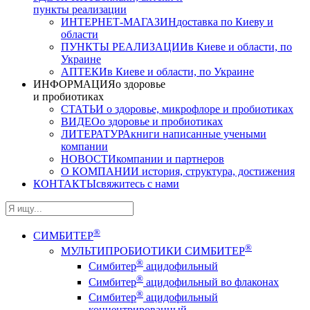
пункты реализации
ИНТЕРНЕТ-МАГАЗИН
доставка по Киеву и
области
ПУНКТЫ РЕАЛИЗАЦИИ
в Киеве и области, по
Украине
АПТЕКИ
в Киеве и области, по Украине
ИНФОРМАЦИЯ
о здоровье
и пробиотиках
СТАТЬИ
о здоровье, микрофлоре и пробиотиках
ВИДЕО
о здоровье и пробиотиках
ЛИТЕРАТУРА
книги написанные учеными
компании
НОВОСТИ
компании и партнеров
О КОМПАНИИ
история, структура, достижения
КОНТАКТЫ
свяжитесь с нами
®
СИМБИТЕР
®
МУЛЬТИПРОБИОТИКИ СИМБИТЕР
®
Симбитер
ацидофильный
®
Симбитер
ацидофильный во флаконах
®
Симбитер
ацидофильный
концентрированный