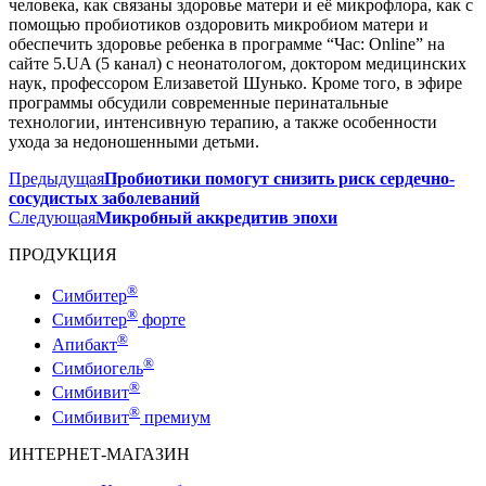
человека, как связаны здоровье матери и её микрофлора, как с
помощью пробиотиков оздоровить микробиом матери и
обеспечить здоровье ребенка в программе “Час: Online” на
сайте 5.UA (5 канал) с неонатологом, доктором медицинских
наук, профессором Елизаветой Шунько. Кроме того, в эфире
программы обсудили современные перинатальные
технологии, интенсивную терапию, а также особенности
ухода за недоношенными детьми.
Предыдущая
Пробиотики помогут снизить риск сердечно-
сосудистых заболеваний
Следующая
Микробный аккредитив эпохи
ПРОДУКЦИЯ
®
Симбитер
®
Симбитер
форте
®
Апибакт
®
Симбиогель
®
Симбивит
®
Симбивит
премиум
ИНТЕРНЕТ-МАГАЗИН