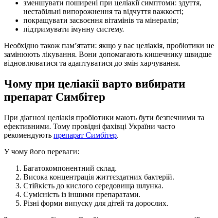
зменшувати поширені при целіакії симптоми: здуття,
нестабільні випорожнення та відчуття важкості;
покращувати засвоєння вітамінів та мінералів;
підтримувати імунну систему.
Необхідно також пам’ятати: якщо у вас целіакія, пробіотики не
замінюють лікування. Вони допомагають кишечнику швидше
відновлюватися та адаптуватися до змін харчування.
Чому при целіакії варто вибирати
препарат Симбітер
При діагнозі целіакія пробіотики мають бути безпечними та
ефективними. Тому провідні фахівці України часто
рекомендують
препарат Симбітер
.
У чому його переваги:
Багатокомпонентний склад.
Висока концентрація життєздатних бактерій.
Стійкість до кислого середовища шлунка.
Сумісність із іншими препаратами.
Різні форми випуску для дітей та дорослих.