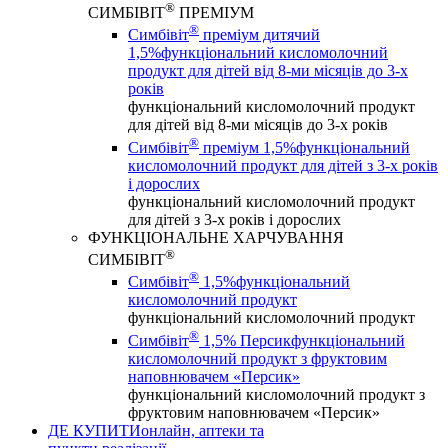
®
СИМБІВІТ
ПРЕМІУМ
®
Симбівіт
преміум дитячий
1,5%
функціональний кисломолочний
продукт для дітей від 8-ми місяців до 3-х
років
функціональний кисломолочний продукт
для дітей від 8-ми місяців до 3-х років
®
Симбівіт
преміум 1,5%
функціональний
кисломолочний продукт для дітей з 3-х років
і дорослих
функціональний кисломолочний продукт
для дітей з 3-х років і дорослих
ФУНКЦІОНАЛЬНЕ ХАРЧУВАННЯ
®
СИМБІВІТ
®
Симбівіт
1,5%
функціональний
кисломолочний продукт
функціональний кисломолочний продукт
®
Симбівіт
1,5% Персик
функціональний
кисломолочний продукт з фруктовим
наповнювачем «Персик»
функціональний кисломолочний продукт з
фруктовим наповнювачем «Персик»
ДЕ КУПИТИ
онлайн, аптеки та