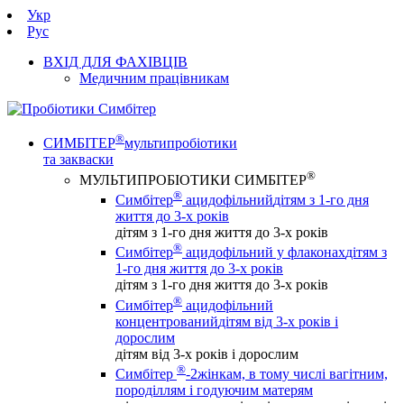
Укр
Рус
ВХІД ДЛЯ ФАХІВЦІВ
Медичним працівникам
®
СИМБІТЕР
мультипробіотики
та закваски
®
МУЛЬТИПРОБІОТИКИ СИМБІТЕР
®
Симбітер
ацидофільний
дітям з 1-го дня
життя до 3-х років
дітям з 1-го дня життя до 3-х років
®
Симбітер
ацидофільний у флаконах
дітям з
1-го дня життя до 3-х років
дітям з 1-го дня життя до 3-х років
®
Симбітер
ацидофільний
концентрований
дітям від 3-х років і
дорослим
дітям від 3-х років і дорослим
®
Симбітер
-2
жінкам, в тому числі вагітним,
породіллям і годуючим матерям