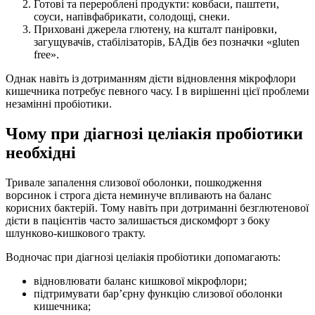
Готові та перероблені продукти: ковбаси, паштети,
соуси, напівфабрикати, солодощі, снеки.
Приховані джерела глютену, на кшталт паніровки,
загущувачів, стабілізаторів, БАДів без позначки «gluten
free».
Однак навіть із дотриманням дієти відновлення мікрофлори
кишечника потребує певного часу. І в вирішенні цієї проблеми
незамінні пробіотики.
Чому при діагнозі целіакія пробіотики
необхідні
Тривале запалення слизової оболонки, пошкодження
ворсинок і строга дієта неминуче впливають на баланс
корисних бактерій. Тому навіть при дотриманні безглютенової
дієти в пацієнтів часто залишається дискомфорт з боку
шлунково-кишкового тракту.
Водночас при діагнозі целіакія пробіотики допомагають:
відновлювати баланс кишкової мікрофлори;
підтримувати бар’єрну функцію слизової оболонки
кишечника;