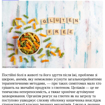
Постійні болі в животі та його здуття після їжі, проблеми зі
шкірою, анемія, яку неможливо усунути загальноприйнятими
терапевтичними методами, — при таких симптомах мало хто
грішить на звичайні продукти з глютеном. Целіакія — це не
тимчасова непереносимість, а тяжке хронічне аутоімунне
захворювання. Організм реагує на глютен як на загрозу та
поступово ушкоджує слизову оболонку кишечника внаслідок
гіперактивації власних імунних механізмів. І якщо в людини