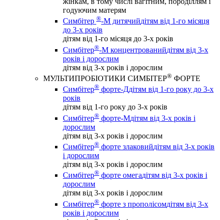
жінкам, в тому числі вагітним, породіллям і
годуючим матерям
®
Симбітер
-М дитячий
дітям від 1-го місяця
до 3-х років
дітям від 1-го місяця до 3-х років
®
Симбітер
-М концентрований
дітям від 3-х
років і дорослим
дітям від 3-х років і дорослим
®
МУЛЬТИПРОБІОТИКИ СИМБІТЕР
ФОРТЕ
®
Симбітер
форте-Д
дітям від 1-го року до 3-х
років
дітям від 1-го року до 3-х років
®
Симбітер
форте-М
дітям від 3-х років і
дорослим
дітям від 3-х років і дорослим
®
Симбітер
форте злаковий
дітям від 3-х років
і дорослим
дітям від 3-х років і дорослим
®
Симбітер
форте омега
дітям від 3-х років і
дорослим
дітям від 3-х років і дорослим
®
Симбітер
форте з прополісом
дітям від 3-х
років і дорослим