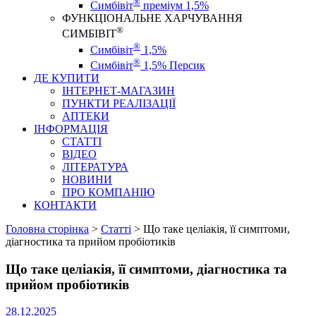
®
Симбівіт
преміум 1,5%
ФУНКЦІОНАЛЬНЕ ХАРЧУВАННЯ
®
СИМБІВІТ
®
Симбівіт
1,5%
®
Симбівіт
1,5% Персик
ДЕ КУПИТИ
ІНТЕРНЕТ-МАГАЗИН
ПУНКТИ РЕАЛІЗАЦІЇ
АПТЕКИ
ІНФОРМАЦІЯ
СТАТТІ
ВІДЕО
ЛІТЕРАТУРА
НОВИНИ
ПРО КОМПАНІЮ
КОНТАКТИ
Головна сторінка
>
Статті
>
Що таке целіакія, її симптоми,
діагностика та прийом пробіотиків
Що таке целіакія, її симптоми, діагностика та
прийом пробіотиків
28.12.2025