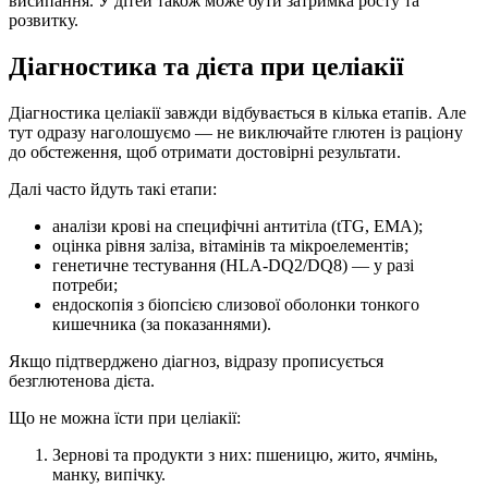
висипання. У дітей також може бути затримка росту та
розвитку.
Діагностика та дієта при целіакії
Діагностика целіакії завжди відбувається в кілька етапів. Але
тут одразу наголошуємо — не виключайте глютен із раціону
до обстеження, щоб отримати достовірні результати.
Далі часто йдуть такі етапи:
аналізи крові на специфічні антитіла (tTG, EMA);
оцінка рівня заліза, вітамінів та мікроелементів;
генетичне тестування (HLA-DQ2/DQ8) — у разі
потреби;
ендоскопія з біопсією слизової оболонки тонкого
кишечника (за показаннями).
Якщо підтверджено діагноз, відразу прописується
безглютенова дієта.
Що не можна їсти при целіакії:
Зернові та продукти з них: пшеницю, жито, ячмінь,
манку, випічку.