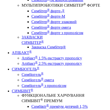
®
МУЛЬТИПРОБІОТИКИ СИМБІТЕР
ФОРТЕ
®
Симбітер
форте-Д
®
Симбітер
форте-М
®
Симбітер
форте злаковий
®
Симбітер
форте омега
®
Симбітер
форте з прополісом
ЗАКВАСКИ
®
СИМБІТЕР
Закваска Симбітер®
®
АПІБАКТ
®
Апібакт
1.5% екстракту прополісу
®
Апібакт
2.5% екстракту прополісу
®
СИМБІОГЕЛЬ
®
Симбіогель
®
Симбіогель
омега
®
Симбіогель
з прополісом
®
СИМБІВІТ
ФУНКЦІОНАЛЬНЕ ХАРЧУВАННЯ
®
СИМБІВІТ
ПРЕМІУМ
®
Симбівіт
преміум дитячий 1,5%