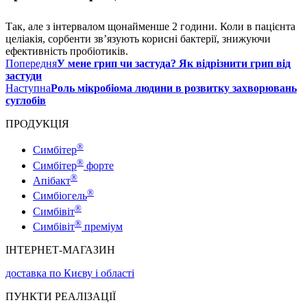
Так, але з інтервалом щонайменше 2 години. Коли в пацієнта
целіакія, сорбенти зв’язують корисні бактерії, знижуючи
ефективність пробіотиків.
Попередня
У мене грип чи застуда? Як відрізнити грип від
застуди
Наступна
Роль мікробіома людини в розвитку захворювань
суглобів
ПРОДУКЦІЯ
®
Симбітер
®
Симбітер
форте
®
Апібакт
®
Симбіогель
®
Симбівіт
®
Симбівіт
преміум
ІНТЕРНЕТ-МАГАЗИН
доставка по Києву і області
ПУНКТИ РЕАЛІЗАЦІЇ