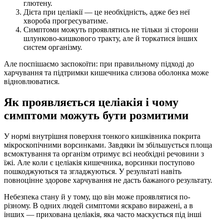
глютену.
Дієта при целіакії — це необхідність, адже без неї
хвороба прогресуватиме.
Симптоми можуть проявлятись не тільки зі сторони
шлунково-кишкового тракту, але й торкатися інших
систем організму.
Але поспішаємо заспокоїти: при правильному підході до
харчування та підтримки кишечника слизова оболонка може
відновлюватися.
Як проявляється целіакія і чому
симптоми можуть бути розмитими
У нормі внутрішня поверхня тонкого кишківника покрита
мікроскопічними ворсинками. Завдяки їм збільшується площа
всмоктування та організм отримує всі необхідні речовини з
їжі. Але коли є целіакія кишечника, ворсинки поступово
пошкоджуються та згладжуються. У результаті навіть
повноцінне здорове харчування не дасть бажаного результату.
Небезпека стану й у тому, що він може проявлятися по-
різному. В одних людей симптоми яскраво виражені, а в
інших — прихована целіакія, яка часто маскується під інші