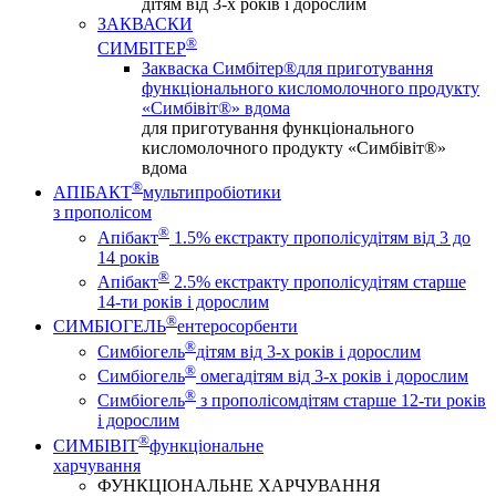
дітям від 3-х років і дорослим
ЗАКВАСКИ
®
СИМБІТЕР
Закваска Симбітер®
для приготування
функціонального кисломолочного продукту
«Симбівіт®» вдома
для приготування функціонального
кисломолочного продукту «Симбівіт®»
вдома
®
АПІБАКТ
мультипробіотики
з прополісом
®
Апібакт
1.5% екстракту прополісу
дітям від 3 до
14 років
®
Апібакт
2.5% екстракту прополісу
дітям старше
14-ти років і дорослим
®
СИМБІОГЕЛЬ
ентеросорбенти
®
Симбіогель
дітям від 3-х років і дорослим
®
Симбіогель
омега
дітям від 3-х років і дорослим
®
Симбіогель
з прополісом
дітям старше 12-ти років
і дорослим
®
СИМБІВІТ
функціональне
харчування
ФУНКЦІОНАЛЬНЕ ХАРЧУВАННЯ