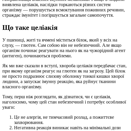
виявлена ​​целіакія, наслідки торкаються різних систем
організму — порушується всмоктування поживних речовин,
страждає імунітет і погіршується загальне самопочуття.
Що таке целіакія
У пшениці, житі та ячмені міститься білок, який у всіх на
слуху, — глютен. Сам собою він не небезпечний. Але якщо
організм починає реагувати на нього як на чужорідний агент
(антиген), починаються проблеми.
Як ми вже сказали в вступі, хвороба целіакія передбачає стан,
при якому організм реагує на глютен як на загрозу. Цей білок
не просто подразнює слизову оболонку тонкої кишки хворої
людини, а запускає імунну реакцію, яка руйнує тканини
власного організму.
Тому, перш ніж розглядати, як дізнатися, чи є целіакія,
наголосимо, чому цей стан небезпечний і потребує особливої ​​
уваги:
Це не алергія, не тимчасовий розлад, а пожиттєве
захворювання.
Негативна реакція виникає навіть на мінімальні дози