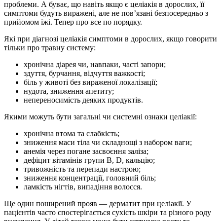
проблеми. А буває, що навіть якщо є целіакія в дорослих, її
симптоми будуть виражені, але не пов’язані безпосередньо з
прийомом їжі. Тепер про все по порядку.
Які при діагнозі целіакія симптоми в дорослих, якщо говорити
тільки про травну систему:
хронічна діарея чи, навпаки, часті запори;
здуття, бурчання, відчуття важкості;
біль у животі без вираженої локалізації;
нудота, зниження апетиту;
непереносимість деяких продуктів.
Якими можуть бути загальні чи системні ознаки целіакії:
хронічна втома та слабкість;
зниження маси тіла чи складнощі з набором ваги;
анемія через погане засвоєння заліза;
дефіцит вітамінів групи B, D, кальцію;
тривожність та перепади настрою;
зниження концентрації, головний біль;
ламкість нігтів, випадіння волосся.
Ще один поширений прояв — дерматит при целіакії. У
пацієнтів часто спостерігається сухість шкіри та різного роду