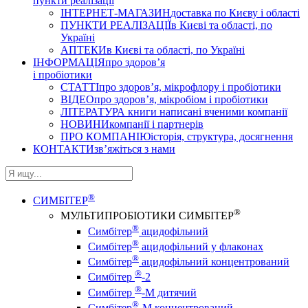
пункти реалізації
ІНТЕРНЕТ-МАГАЗИН
доставка по Києву і області
ПУНКТИ РЕАЛІЗАЦІЇ
в Києві та області, по
Україні
АПТЕКИ
в Києві та області, по Україні
ІНФОРМАЦІЯ
про здоров’я
і пробіотики
СТАТТІ
про здоров’я, мікрофлору і пробіотики
ВІДЕО
про здоров’я, мікробіом і пробіотики
ЛІТЕРАТУРА
книги написані вченими компанії
НОВИНИ
компанії і партнерів
ПРО КОМПАНІЮ
історія, структура, досягнення
КОНТАКТИ
зв’яжіться з нами
®
СИМБІТЕР
®
МУЛЬТИПРОБІОТИКИ СИМБІТЕР
®
Симбітер
ацидофільний
®
Симбітер
ацидофільний у флаконах
®
Симбітер
ацидофільний концентрований
®
Симбітер
-2
®
Симбітер
-М дитячий
®
Симбітер
-М концентрований