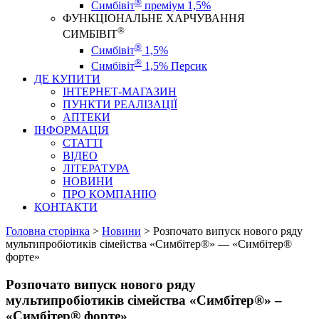
®
Симбівіт
преміум 1,5%
ФУНКЦІОНАЛЬНЕ ХАРЧУВАННЯ
®
СИМБІВІТ
®
Симбівіт
1,5%
®
Симбівіт
1,5% Персик
ДЕ КУПИТИ
ІНТЕРНЕТ-МАГАЗИН
ПУНКТИ РЕАЛІЗАЦІЇ
АПТЕКИ
ІНФОРМАЦІЯ
СТАТТІ
ВІДЕО
ЛІТЕРАТУРА
НОВИНИ
ПРО КОМПАНІЮ
КОНТАКТИ
Головна сторінка
>
Новини
>
Розпочато випуск нового ряду
мультипробіотиків сімейства «Симбітер®» — «Симбітер®
форте»
Розпочато випуск нового ряду
мультипробіотиків сімейства «Симбітер®» –
«Симбітер® форте»