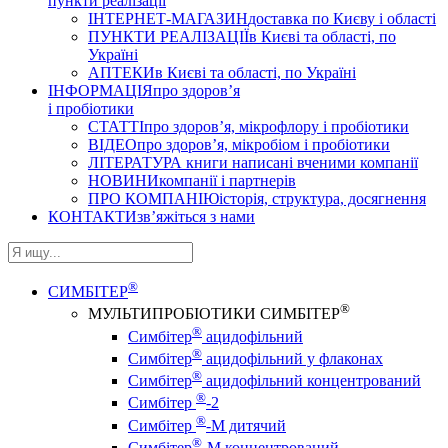
пункти реалізації
ІНТЕРНЕТ-МАГАЗИН
доставка по Києву і області
ПУНКТИ РЕАЛІЗАЦІЇ
в Києві та області, по
Україні
АПТЕКИ
в Києві та області, по Україні
ІНФОРМАЦІЯ
про здоров’я
і пробіотики
СТАТТІ
про здоров’я, мікрофлору і пробіотики
ВІДЕО
про здоров’я, мікробіом і пробіотики
ЛІТЕРАТУРА
книги написані вченими компанії
НОВИНИ
компанії і партнерів
ПРО КОМПАНІЮ
історія, структура, досягнення
КОНТАКТИ
зв’яжіться з нами
®
СИМБІТЕР
®
МУЛЬТИПРОБІОТИКИ СИМБІТЕР
®
Симбітер
ацидофільний
®
Симбітер
ацидофільний у флаконах
®
Симбітер
ацидофільний концентрований
®
Симбітер
-2
®
Симбітер
-М дитячий
®
Симбітер
-М концентрований