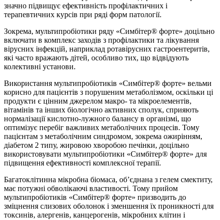
значно підвищує ефективність профілактичних і
терапевтичних курсів при ряді форм патології.
Зокрема, мультипробіотики ряду «Симбітер® форте» доцільно
включати в комплекс заходів з профілактики та лікування
вірусних інфекцій, наприклад ротавірусних гастроентеритів,
які часто вражають дітей, особливо тих, що відвідують
колективні установи.
Використання мультипробіотиків «Симбітер® форте» вельми
корисно для пацієнтів з порушеним метаболізмом, оскільки ці
продукти є цінним джерелом макро- та мікроелементів,
вітамінів та інших біологічно активних сполук, сприяють
нормалізації кислотно-лужного балансу в організмі, що
оптимізує перебіг важливих метаболічних процесів. Тому
пацієнтам з метаболічним синдромом, зокрема ожирінням,
діабетом 2 типу, жировою хворобою печінки, доцільно
використовувати мультипробіотики «Симбітер® форте» для
підвищення ефективності комплексної терапії.
Багатоклітинна мікробна біомаса, об’єднана з гелем смектиту,
має потужні обволікаючі властивості. Тому прийом
мультипробіотиків «Симбітер® форте» призводить до
зміцнення слизових оболонок і зменшення їх проникності для
токсинів, алергенів, канцерогенів, мікробних клітин і