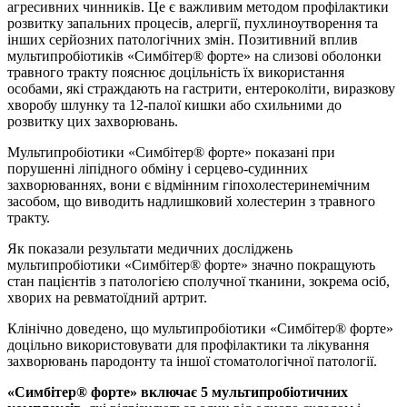
агресивних чинників. Це є важливим методом профілактики
розвитку запальних процесів, алергії, пухлиноутворення та
інших серйозних патологічних змін. Позитивний вплив
мультипробіотиків «Симбітер® форте» на слизові оболонки
травного тракту пояснює доцільність їх використання
особами, які страждають на гастрити, ентероколіти, виразкову
хворобу шлунку та 12-палої кишки або схильними до
розвитку цих захворювань.
Мультипробіотики «Симбітер® форте» показані при
порушенні ліпідного обміну і серцево-судинних
захворюваннях, вони є відмінним гіпохолестеринемічним
засобом, що виводить надлишковий холестерин з травного
тракту.
Як показали результати медичних досліджень
мультипробіотики «Симбітер® форте» значно покращують
стан пацієнтів з патологією сполучної тканини, зокрема осіб,
хворих на ревматоїдний артрит.
Клінічно доведено, що мультипробіотики «Симбітер® форте»
доцільно використовувати для профілактики та лікування
захворювань пародонту та іншої стоматологічної патології.
«Симбітер® форте» включає 5 мультипробіотичних