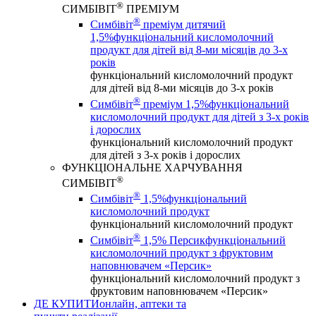
®
СИМБІВІТ
ПРЕМІУМ
®
Симбівіт
преміум дитячий
1,5%
функціональний кисломолочний
продукт для дітей від 8-ми місяців до 3-х
років
функціональний кисломолочний продукт
для дітей від 8-ми місяців до 3-х років
®
Симбівіт
преміум 1,5%
функціональний
кисломолочний продукт для дітей з 3-х років
і дорослих
функціональний кисломолочний продукт
для дітей з 3-х років і дорослих
ФУНКЦІОНАЛЬНЕ ХАРЧУВАННЯ
®
СИМБІВІТ
®
Симбівіт
1,5%
функціональний
кисломолочний продукт
функціональний кисломолочний продукт
®
Симбівіт
1,5% Персик
функціональний
кисломолочний продукт з фруктовим
наповнювачем «Персик»
функціональний кисломолочний продукт з
фруктовим наповнювачем «Персик»
ДЕ КУПИТИ
онлайн, аптеки та