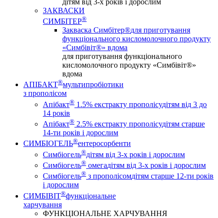
дітям від 3-х років і дорослим
ЗАКВАСКИ
®
СИМБІТЕР
Закваска Симбітер®
для приготування
функціонального кисломолочного продукту
«Симбівіт®» вдома
для приготування функціонального
кисломолочного продукту «Симбівіт®»
вдома
®
АПІБАКТ
мультипробіотики
з прополісом
®
Апібакт
1.5% екстракту прополісу
дітям від 3 до
14 років
®
Апібакт
2.5% екстракту прополісу
дітям старше
14-ти років і дорослим
®
СИМБІОГЕЛЬ
ентеросорбенти
®
Симбіогель
дітям від 3-х років і дорослим
®
Симбіогель
омега
дітям від 3-х років і дорослим
®
Симбіогель
з прополісом
дітям старше 12-ти років
і дорослим
®
СИМБІВІТ
функціональне
харчування
ФУНКЦІОНАЛЬНЕ ХАРЧУВАННЯ