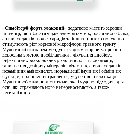
«Симбітер® форте злаковий»
додатково містить зародки
пшениці, що є багатим джерелом вітамінів, рослинного білка,
антиоксидантів, полісахаридів та інших цінних сполук, що
стимулюють ріст корисної мікрофлори травного тракту.
Мультипробіотик рекомендується дітям старше 3-х років і
дорослим з метою профілактики і лікування дисбіозу,
інфекційних захворювань різної етіології і локалізації,
заповнення дефіциту мінералів, вітамінів, антиоксидантів,
незамінних амінокислот, нормалізації імунних і обмінних
функцій, поліпшення травлення, усунення інтоксикації.
Мультипробіотик не містить молока і чудово підходить для
осіб, які страждають його непереносимістю, а також
вегетаріанців.