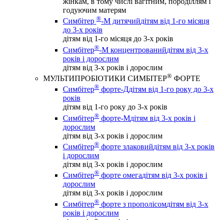
жінкам, в тому числі вагітним, породіллям і
годуючим матерям
®
Симбітер
-М дитячий
дітям від 1-го місяця
до 3-х років
дітям від 1-го місяця до 3-х років
®
Симбітер
-М концентрований
дітям від 3-х
років і дорослим
дітям від 3-х років і дорослим
®
МУЛЬТИПРОБІОТИКИ СИМБІТЕР
ФОРТЕ
®
Симбітер
форте-Д
дітям від 1-го року до 3-х
років
дітям від 1-го року до 3-х років
®
Симбітер
форте-М
дітям від 3-х років і
дорослим
дітям від 3-х років і дорослим
®
Симбітер
форте злаковий
дітям від 3-х років
і дорослим
дітям від 3-х років і дорослим
®
Симбітер
форте омега
дітям від 3-х років і
дорослим
дітям від 3-х років і дорослим
®
Симбітер
форте з прополісом
дітям від 3-х
років і дорослим