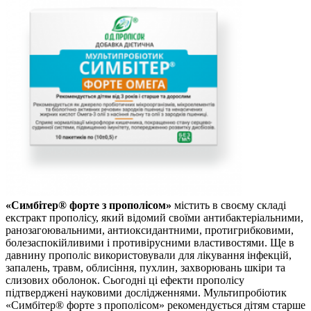
«Симбітер® форте з прополісом»
містить в своєму складі
екстракт прополісу, який відомий своїми антибактеріальними,
ранозагоювальними, антиоксидантними, протигрибковими,
болезаспокійливими і противірусними властивостями. Ще в
давнину прополіс використовували для лікування інфекцій,
запалень, травм, облисіння, пухлин, захворювань шкіри та
слизових оболонок. Сьогодні ці ефекти прополісу
підтверджені науковими дослідженнями. Мультипробіотик
«Симбітер® форте з прополісом» рекомендується дітям старше