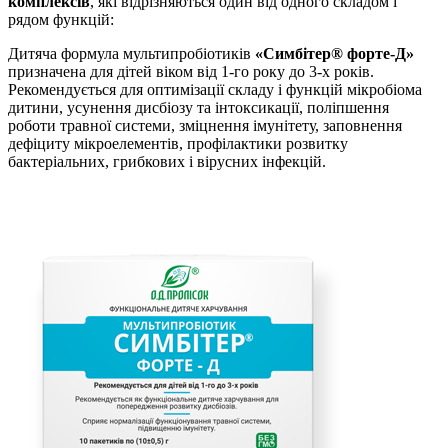
комплексів
, які відрізняються один від одного складом і
рядом функцій:
Дитяча формула мультипробіотиків
«Симбітер® форте-Д»
призначена для дітей віком від 1-го року до 3-х років.
Рекомендується для оптимізації складу і функцій мікробіома
дитини, усунення дисбіозу та інтоксикації, поліпшення
роботи травної системи, зміцнення імунітету, заповнення
дефіциту мікроелементів, профілактики розвитку
бактеріальних, грибкових і вірусних інфекцій.