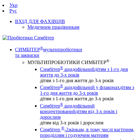
Укр
Рус
ВХІД ДЛЯ ФАХІВЦІВ
Медичним працівникам
®
СИМБІТЕР
мультипробіотики
та закваски
®
МУЛЬТИПРОБІОТИКИ СИМБІТЕР
®
Симбітер
ацидофільний
дітям з 1-го дня
життя до 3-х років
дітям з 1-го дня життя до 3-х років
®
Симбітер
ацидофільний у флаконах
дітям з
1-го дня життя до 3-х років
дітям з 1-го дня життя до 3-х років
®
Симбітер
ацидофільний
концентрований
дітям від 3-х років і
дорослим
дітям від 3-х років і дорослим
®
Симбітер
-2
жінкам, в тому числі вагітним,
породіллям і годуючим матерям