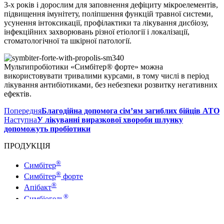
3-х років і дорослим для заповнення дефіциту мікроелементів,
підвищення імунітету, поліпшення функцій травної системи,
усунення інтоксикації, профілактики та лікування дисбіозу,
інфекційних захворювань різної етіології і локалізації,
стоматологічної та шкірної патології.
Мультипробіотики «Симбітер® форте» можна
використовувати тривалими курсами, в тому числі в період
лікування антибіотиками, без небезпеки розвитку негативних
ефектів.
Попередня
Благодійна допомога сім’ям загиблих бійців АТО
Наступна
У лікуванні виразкової хвороби шлунку
допоможуть пробіотики
ПРОДУКЦІЯ
®
Симбітер
®
Симбітер
форте
®
Апібакт
®
Симбіогель
®
Симбівіт
®
Симбівіт
преміум