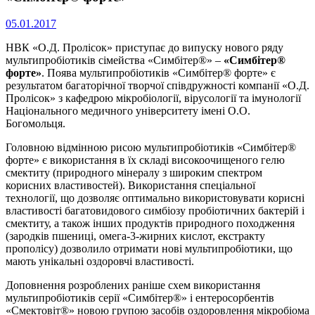
05.01.2017
НВК «О.Д. Пролісок» приступає до випуску нового ряду
мультипробіотиків сімейства «Симбітер®» –
«Симбітер®
форте»
. Поява мультипробіотиків «Симбітер® форте» є
результатом багаторічної творчої співдружності компанії «О.Д.
Пролісок» з кафедрою мікробіології, вірусології та імунології
Національного медичного університету імені О.О.
Богомольця.
Головною відмінною рисою мультипробіотиків «Симбітер®
форте» є використання в їх складі високоочищеного гелю
смектиту (природного мінералу з широким спектром
корисних властивостей). Використання спеціальної
технології, що дозволяє оптимально використовувати корисні
властивості багатовидового симбіозу пробіотичних бактерій і
смектиту, а також інших продуктів природного походження
(зародків пшениці, омега-3-жирних кислот, екстракту
прополісу) дозволило отримати нові мультипробіотики, що
мають унікальні оздоровчі властивості.
Доповнення розроблених раніше схем використання
мультипробіотиків серії «Симбітер®» і ентеросорбентів
«Смектовіт®» новою групою засобів оздоровлення мікробіома