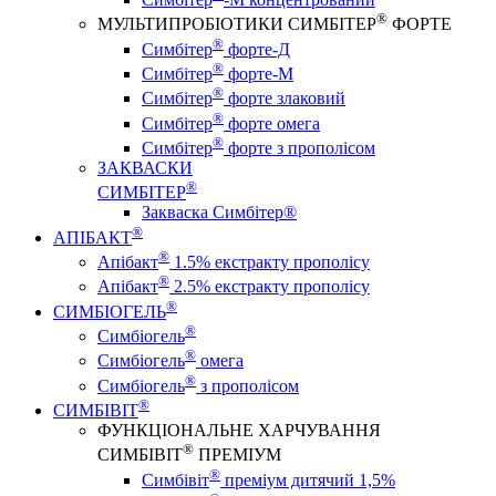
®
МУЛЬТИПРОБІОТИКИ СИМБІТЕР
ФОРТЕ
®
Симбітер
форте-Д
®
Симбітер
форте-М
®
Симбітер
форте злаковий
®
Симбітер
форте омега
®
Симбітер
форте з прополісом
ЗАКВАСКИ
®
СИМБІТЕР
Закваска Симбітер®
®
АПІБАКТ
®
Апібакт
1.5% екстракту прополісу
®
Апібакт
2.5% екстракту прополісу
®
СИМБІОГЕЛЬ
®
Симбіогель
®
Симбіогель
омега
®
Симбіогель
з прополісом
®
СИМБІВІТ
ФУНКЦІОНАЛЬНЕ ХАРЧУВАННЯ
®
СИМБІВІТ
ПРЕМІУМ
®
Симбівіт
преміум дитячий 1,5%