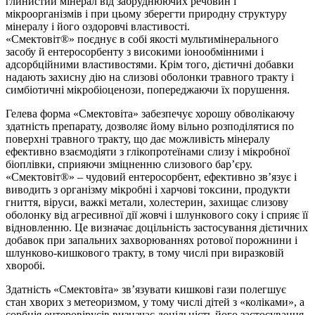
глинистий мінерал від забруднюючих речовин і
мікроорганізмів і при цьому зберегти природну структуру
мінералу і його оздоровчі властивості.
«Смектовіт®» поєднує в собі якості мультимінерального
засобу й ентеросорбенту з високими іонообмінними і
адсорбційними властивостями. Крім того, дієтичні добавки
надають захисну дію на слизові оболонки травного тракту і
симбіотичні мікробіоценози, попереджаючи їх порушення.
Гелева форма «Смектовіта» забезпечує хорошу обволікаючу
здатність препарату, дозволяє йому вільно розподілятися по
поверхні травного тракту, що дає можливість мінералу
ефективно взаємодіяти з глікопротеїнами слизу і мікробної
біоплівки, сприяючи зміцненню слизового бар’єру.
«Смектовіт®» – чудовий ентеросорбент, ефективно зв’язує і
виводить з організму мікробні і харчові токсини, продукти
гниття, віруси, важкі метали, холестерин, захищає слизову
оболонку від агресивної дії жовчі і шлункового соку і сприяє її
відновленню. Це визначає доцільність застосування дієтичних
добавок при запальних захворюваннях ротової порожнини і
шлунково-кишкового тракту, в тому числі при виразковій
хворобі.
Здатність «Смектовіта» зв’язувати кишкові гази полегшує
стан хворих з метеоризмом, у тому числі дітей з «коліками», а
сорбція ентеровірусів визначає доцільність його застосування