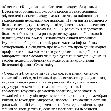
«Смектовіт® йодований» збагачений йодом. За даними
Всесвітньої організації охорони здоров’я захворювання,
обумовлені нестачею йоду, входять до числа найпоширеніших
захворювань неінфекційної природи. На тлі навіть помірного
йодного дефіциту інтелектуальні здібності всього населення
знижуються в середньому на 15%. У регіонах з недостатнім
йодним забезпеченням ризик розвитку хронічної патології
підвищується на 24-45%; з’являються ознаки вторинної
імунологічної недостатності; росте частота інфекційних
захворювань. Це свідчить про важливість проведення йодної
профілактики, яка має місце в усіх розвинених країнах з
використанням масових чи індивідуальних заходів. Одним із
засобів йодної профілактики може бути використання
йодованої форми «Смектовіту».
«Смектовіт® селеновий» за рахунок збагачення селеном
корисний особам, які схильні до розвитку серцево-судинних,
імунних і ендокринних захворювань. Як відомо, селен є
структурним компонентом антиоксидантних і
гормонсинтезуючих ферментів організму, бере участь у
механізмі захисту від перекисного окислення ліпідів мембран
клітин, мітохондрій, мікросом, лізосом. Отриманий в останні
роки клінічний і експериментальний матеріал свідчить про
тісний зв’язок дефіциту селену з посиленням небезпеки