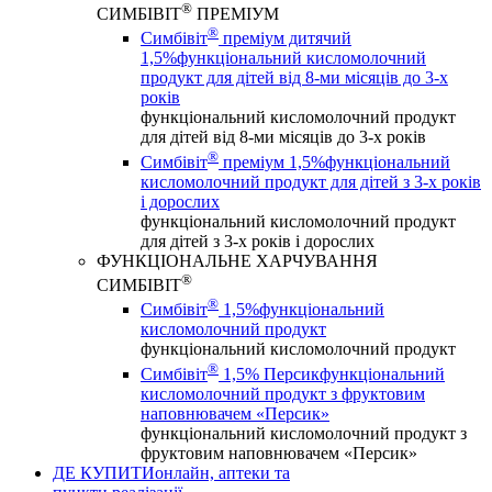
®
СИМБІВІТ
ПРЕМІУМ
®
Симбівіт
преміум дитячий
1,5%
функціональний кисломолочний
продукт для дітей від 8-ми місяців до 3-х
років
функціональний кисломолочний продукт
для дітей від 8-ми місяців до 3-х років
®
Симбівіт
преміум 1,5%
функціональний
кисломолочний продукт для дітей з 3-х років
і дорослих
функціональний кисломолочний продукт
для дітей з 3-х років і дорослих
ФУНКЦІОНАЛЬНЕ ХАРЧУВАННЯ
®
СИМБІВІТ
®
Симбівіт
1,5%
функціональний
кисломолочний продукт
функціональний кисломолочний продукт
®
Симбівіт
1,5% Персик
функціональний
кисломолочний продукт з фруктовим
наповнювачем «Персик»
функціональний кисломолочний продукт з
фруктовим наповнювачем «Персик»
ДЕ КУПИТИ
онлайн, аптеки та