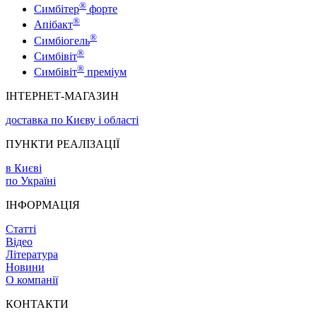
®
Симбітер
форте
®
Апібакт
®
Симбіогель
®
Симбівіт
®
Симбівіт
преміум
ІНТЕРНЕТ-МАГАЗИН
доставка по Києву і області
ПУНКТИ РЕАЛІЗАЦІЇ
в Києві
по Україні
ІНФОРМАЦІЯ
Статті
Відео
Література
Новини
О компанії
КОНТАКТИ