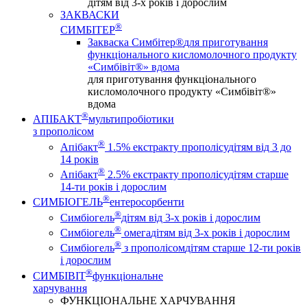
дітям від 3-х років і дорослим
ЗАКВАСКИ
®
СИМБІТЕР
Закваска Симбітер®
для приготування
функціонального кисломолочного продукту
«Симбівіт®» вдома
для приготування функціонального
кисломолочного продукту «Симбівіт®»
вдома
®
АПІБАКТ
мультипробіотики
з прополісом
®
Апібакт
1.5% екстракту прополісу
дітям від 3 до
14 років
®
Апібакт
2.5% екстракту прополісу
дітям старше
14-ти років і дорослим
®
СИМБІОГЕЛЬ
ентеросорбенти
®
Симбіогель
дітям від 3-х років і дорослим
®
Симбіогель
омега
дітям від 3-х років і дорослим
®
Симбіогель
з прополісом
дітям старше 12-ти років
і дорослим
®
СИМБІВІТ
функціональне
харчування
ФУНКЦІОНАЛЬНЕ ХАРЧУВАННЯ