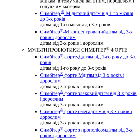
жінкам, в тому числі вагітним, породіллям і
годуючим матерям
®
Симбітер
-М дитячий
дітям від 1-го місяця
до 3-х років
дітям від 1-го місяця до 3-х років
®
Симбітер
-М концентрований
дітям від 3-х
років і дорослим
дітям від 3-х років і дорослим
®
МУЛЬТИПРОБІОТИКИ СИМБІТЕР
ФОРТЕ
®
Симбітер
форте-Д
дітям від 1-го року до 3-х
років
дітям від 1-го року до 3-х років
®
Симбітер
форте-М
дітям від 3-х років і
дорослим
дітям від 3-х років і дорослим
®
Симбітер
форте злаковий
дітям від 3-х років
і дорослим
дітям від 3-х років і дорослим
®
Симбітер
форте омега
дітям від 3-х років і
дорослим
дітям від 3-х років і дорослим
®
Симбітер
форте з прополісом
дітям від 3-х
років і дорослим