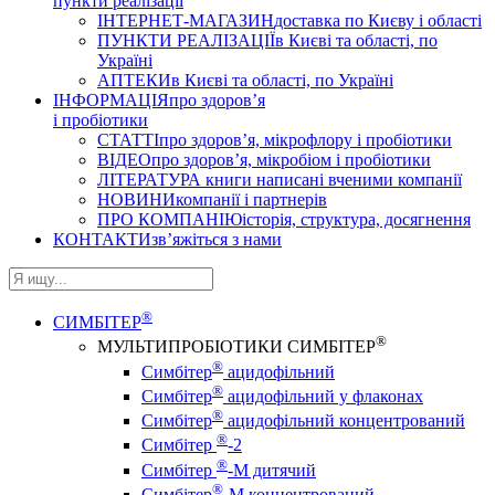
пункти реалізації
ІНТЕРНЕТ-МАГАЗИН
доставка по Києву і області
ПУНКТИ РЕАЛІЗАЦІЇ
в Києві та області, по
Україні
АПТЕКИ
в Києві та області, по Україні
ІНФОРМАЦІЯ
про здоров’я
і пробіотики
СТАТТІ
про здоров’я, мікрофлору і пробіотики
ВІДЕО
про здоров’я, мікробіом і пробіотики
ЛІТЕРАТУРА
книги написані вченими компанії
НОВИНИ
компанії і партнерів
ПРО КОМПАНІЮ
історія, структура, досягнення
КОНТАКТИ
зв’яжіться з нами
®
СИМБІТЕР
®
МУЛЬТИПРОБІОТИКИ СИМБІТЕР
®
Симбітер
ацидофільний
®
Симбітер
ацидофільний у флаконах
®
Симбітер
ацидофільний концентрований
®
Симбітер
-2
®
Симбітер
-М дитячий
®
Симбітер
-М концентрований