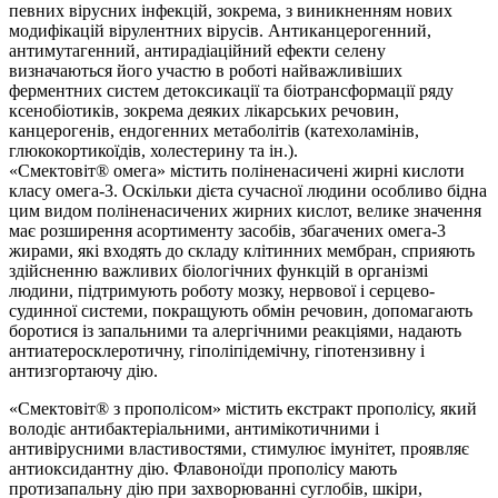
певних вірусних інфекцій, зокрема, з виникненням нових
модифікацій вірулентних вірусів. Антиканцерогенний,
антимутагенний, антирадіаційний ефекти селену
визначаються його участю в роботі найважливіших
ферментних систем детоксикації та біотрансформації ряду
ксенобіотиків, зокрема деяких лікарських речовин,
канцерогенів, ендогенних метаболітів (катехоламінів,
глюкокортикоїдів, холестерину та ін.).
«Смектовіт® омега» містить поліненасичені жирні кислоти
класу омега-3. Оскільки дієта сучасної людини особливо бідна
цим видом поліненасичених жирних кислот, велике значення
має розширення асортименту засобів, збагачених омега-3
жирами, які входять до складу клітинних мембран, сприяють
здійсненню важливих біологічних функцій в організмі
людини, підтримують роботу мозку, нервової і серцево-
судинної системи, покращують обмін речовин, допомагають
боротися із запальними та алергічними реакціями, надають
антиатеросклеротичну, гіполіпідемічну, гіпотензивну і
антизгортаючу дію.
«Смектовіт® з прополісом» містить екстракт прополісу, який
володіє антибактеріальними, антимікотичними і
антивірусними властивостями, стимулює імунітет, проявляє
антиоксидантну дію. Флавоноїди прополісу мають
протизапальну дію при захворюванні суглобів, шкіри,