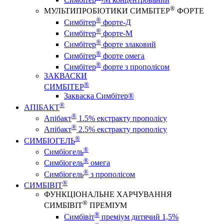
®
МУЛЬТИПРОБІОТИКИ СИМБІТЕР
ФОРТЕ
®
Симбітер
форте-Д
®
Симбітер
форте-М
®
Симбітер
форте злаковий
®
Симбітер
форте омега
®
Симбітер
форте з прополісом
ЗАКВАСКИ
®
СИМБІТЕР
Закваска Симбітер®
®
АПІБАКТ
®
Апібакт
1.5% екстракту прополісу
®
Апібакт
2.5% екстракту прополісу
®
СИМБІОГЕЛЬ
®
Симбіогель
®
Симбіогель
омега
®
Симбіогель
з прополісом
®
СИМБІВІТ
ФУНКЦІОНАЛЬНЕ ХАРЧУВАННЯ
®
СИМБІВІТ
ПРЕМІУМ
®
Симбівіт
преміум дитячий 1,5%