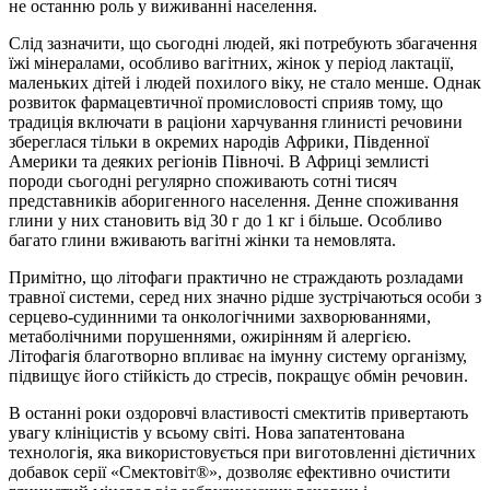
не останню роль у виживанні населення.
Слід зазначити, що сьогодні людей, які потребують збагачення
їжі мінералами, особливо вагітних, жінок у період лактації,
маленьких дітей і людей похилого віку, не стало менше. Однак
розвиток фармацевтичної промисловості сприяв тому, що
традиція включати в раціони харчування глинисті речовини
збереглася тільки в окремих народів Африки, Південної
Америки та деяких регіонів Півночі. В Африці землисті
породи сьогодні регулярно споживають сотні тисяч
представників аборигенного населення. Денне споживання
глини у них становить від 30 г до 1 кг і більше. Особливо
багато глини вживають вагітні жінки та немовлята.
Примітно, що літофаги практично не страждають розладами
травної системи, серед них значно рідше зустрічаються особи з
серцево-судинними та онкологічними захворюваннями,
метаболічними порушеннями, ожирінням й алергією.
Літофагія благотворно впливає на імунну систему організму,
підвищує його стійкість до стресів, покращує обмін речовин.
В останні роки оздоровчі властивості смектитів привертають
увагу клініцистів у всьому світі. Нова запатентована
технологія, яка використовується при виготовленні дієтичних
добавок серії «Смектовіт®», дозволяє ефективно очистити