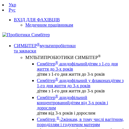
Укр
Рус
ВХІД ДЛЯ ФАХІВЦІВ
Медичним працівникам
®
СИМБІТЕР
мультипробіотики
та закваски
®
МУЛЬТИПРОБІОТИКИ СИМБІТЕР
®
Симбітер
ацидофільний
дітям з 1-го дня
життя до 3-х років
дітям з 1-го дня життя до 3-х років
®
Симбітер
ацидофільний у флаконах
дітям з
1-го дня життя до 3-х років
дітям з 1-го дня життя до 3-х років
®
Симбітер
ацидофільний
концентрований
дітям від 3-х років і
дорослим
дітям від 3-х років і дорослим
®
Симбітер
-2
жінкам, в тому числі вагітним,
породіллям і годуючим матерям