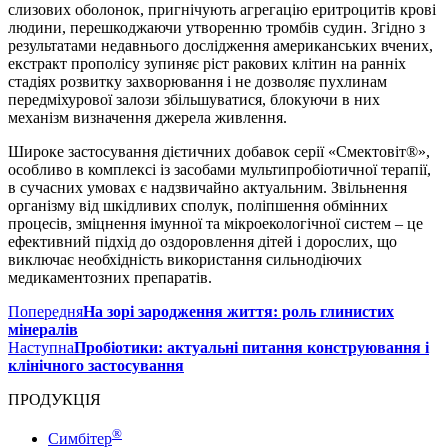
слизових оболонок, пригнічують агрегацію еритроцитів крові
людини, перешкоджаючи утворенню тромбів судин. Згідно з
результатами недавнього дослідження американських вчених,
екстракт прополісу зупиняє ріст ракових клітин на ранніх
стадіях розвитку захворювання і не дозволяє пухлинам
передміхурової залози збільшуватися, блокуючи в них
механізм визначення джерела живлення.
Широке застосування дієтичних добавок серії «Смектовіт®»,
особливо в комплексі із засобами мультипробіотичної терапії,
в сучасних умовах є надзвичайно актуальним. Звільнення
організму від шкідливих сполук, поліпшення обмінних
процесів, зміцнення імунної та мікроекологічної систем – це
ефективний підхід до оздоровлення дітей і дорослих, що
виключає необхідність використання сильнодіючих
медикаментозних препаратів.
Попередня
На зорі зародження життя: роль глинистих
мінералів
Наступна
Пробіотики: актуальні питання конструювання і
клінічного застосування
ПРОДУКЦІЯ
®
Симбітер