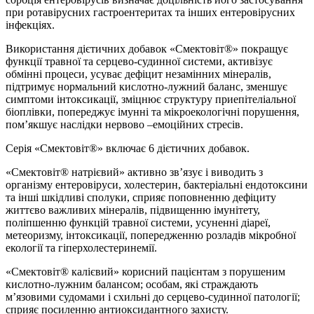
при ротавірусних гастроентеритах та інших ентеровірусних
інфекціях.
Використання дієтичних добавок «Смектовіт®» покращує
функції травної та серцево-судинної системи, активізує
обмінні процеси, усуває дефіцит незамінних мінералів,
підтримує нормальний кислотно-лужний баланс, зменшує
симптоми інтоксикації, зміцнює структуру приепітеліальної
біоплівки, попереджує імунні та мікроекологічні порушення,
пом’якшує наслідки нервово –емоційних стресів.
Серія «Смектовіт®» включає 6 дієтичних добавок.
«Смектовіт® натрієвий» активно зв’язує і виводить з
організму ентеровіруси, холестерин, бактеріальні ендотоксини
та інші шкідливі сполуки, сприяє поповненню дефіциту
життєво важливих мінералів, підвищенню імунітету,
поліпшенню функцій травної системи, усуненні діареї,
метеоризму, інтоксикації, попередженню розладів мікробної
екології та гіперхолестеринемії.
«Смектовіт® калієвий» корисний пацієнтам з порушеним
кислотно-лужним балансом; особам, які страждають
м’язовими судомами і схильні до серцево-судинної патології;
сприяє посиленню антиоксидантного захисту.