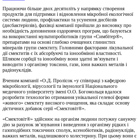
Працюючи більше двох десятиліть у напрямку створення
продуктів для підтримки і відновлення мікробної екологічної
системи людини, профілактики та усунення дисбіозів
(дисбактеріозів), фахівці компанії прийшли до висновку про
необхідність доповнення оздоровчих програм, що базуються
на використанні мультипробіотиків групи «Симбітер®»,
препаратами на основі глибоко очищених глинистих
мінералів групи смектиту. Головними факторами лікувальної
дії смектитів є їх абсорбуючі та іонообмінні властивості.
Шляхом сорбції та іонообміну вони здатні зв’язувати і
виводити з організму токсини, гази, іони важких металів і
радіонуклідів.
Вченим компанії «О.Д. Пролісок »у співпраці з кафедрою
мікробіології, вірусології та імунології Національного
медичного університету імені О.О. Богомольця вдалося
розробити технологію отримання унікальної гелевої форми
«живого» смектиту високого очищення, яка складає основу
дієтичних добавок серії «Смектовіт®».
«Смектовіт®» здійснює на організм людини потужну сануючу
дію за рахунок зв’язування і виведення з організму рідких і
газоподібних токсичних сполук, ксенобіотиків, радіонуклідів,
важких металів, надлишкового холестерину. При цьому вони є