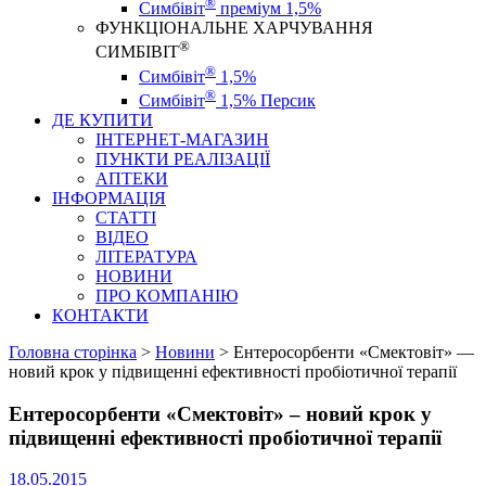
®
Симбівіт
преміум 1,5%
ФУНКЦІОНАЛЬНЕ ХАРЧУВАННЯ
®
СИМБІВІТ
®
Симбівіт
1,5%
®
Симбівіт
1,5% Персик
ДЕ КУПИТИ
ІНТЕРНЕТ-МАГАЗИН
ПУНКТИ РЕАЛІЗАЦІЇ
АПТЕКИ
ІНФОРМАЦІЯ
СТАТТІ
ВІДЕО
ЛІТЕРАТУРА
НОВИНИ
ПРО КОМПАНІЮ
КОНТАКТИ
Головна сторінка
>
Новини
>
Ентеросорбенти «Смектовіт» —
новий крок у підвищенні ефективності пробіотичної терапії
Ентеросорбенти «Смектовіт» – новий крок у
підвищенні ефективності пробіотичної терапії
18.05.2015