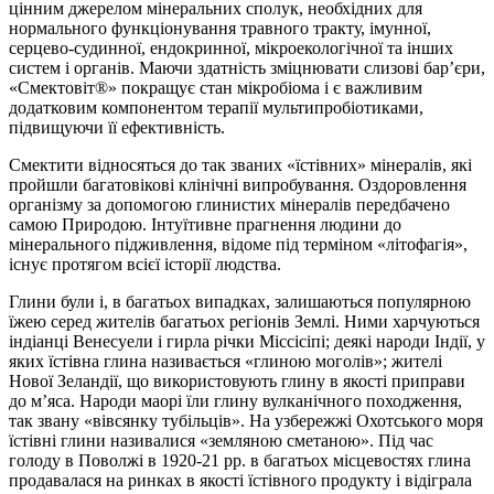
цінним джерелом мінеральних сполук, необхідних для
нормального функціонування травного тракту, імунної,
серцево-судинної, ендокринної, мікроекологічної та інших
систем і органів. Маючи здатність зміцнювати слизові бар’єри,
«Смектовіт®» покращує стан мікробіома і є важливим
додатковим компонентом терапії мультипробіотиками,
підвищуючи її ефективність.
Смектити відносяться до так званих «їстівних» мінералів, які
пройшли багатовікові клінічні випробування. Оздоровлення
організму за допомогою глинистих мінералів передбачено
самою Природою. Інтуїтивне прагнення людини до
мінерального підживлення, відоме під терміном «літофагія»,
існує протягом всієї історії людства.
Глини були і, в багатьох випадках, залишаються популярною
їжею серед жителів багатьох регіонів Землі. Ними харчуються
індіанці Венесуели і гирла річки Міссісіпі; деякі народи Індії, у
яких їстівна глина називається «глиною моголів»; жителі
Нової Зеландії, що використовують глину в якості приправи
до м’яса. Народи маорі їли глину вулканічного походження,
так звану «вівсянку тубільців». На узбережжі Охотського моря
їстівні глини називалися «земляною сметаною». Під час
голоду в Поволжі в 1920-21 рр. в багатьох місцевостях глина
продавалася на ринках в якості їстівного продукту і відіграла