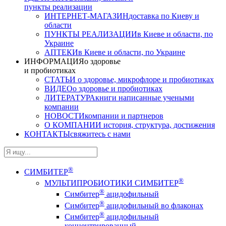
пункты реализации
ИНТЕРНЕТ-МАГАЗИН
доставка по Киеву и
области
ПУНКТЫ РЕАЛИЗАЦИИ
в Киеве и области, по
Украине
АПТЕКИ
в Киеве и области, по Украине
ИНФОРМАЦИЯ
о здоровье
и пробиотиках
СТАТЬИ
о здоровье, микрофлоре и пробиотиках
ВИДЕО
о здоровье и пробиотиках
ЛИТЕРАТУРА
книги написанные учеными
компании
НОВОСТИ
компании и партнеров
О КОМПАНИИ
история, структура, достижения
КОНТАКТЫ
свяжитесь с нами
®
СИМБИТЕР
®
МУЛЬТИПРОБИОТИКИ СИМБИТЕР
®
Симбитер
ацидофильный
®
Симбитер
ацидофильный во флаконах
®
Симбитер
ацидофильный
концентрированный