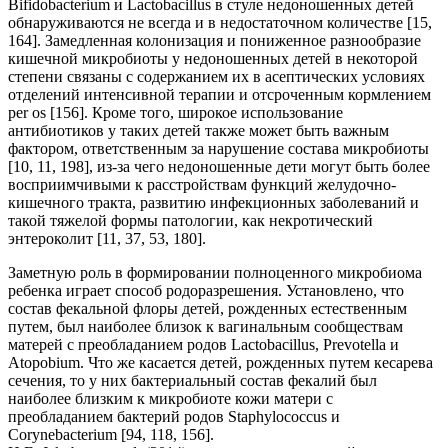
Bifidobacterium и Lactobacillus в стуле недоношенных детей
обнаруживаются не всегда и в недостаточном количестве [15,
164]. Замедленная колонизация и пониженное разнообразие
кишечной микробиоты у недоношенных детей в некоторой
степени связаны с содержанием их в асептических условиях
отделений интенсивной терапии и отсроченным кормлением
per os [156]. Кроме того, широкое использование
антибиотиков у таких детей также может быть важным
фактором, ответственным за нарушение состава микробиоты
[10, 11, 198], из-за чего недоношенные дети могут быть более
восприимчивыми к расстройствам функций желудочно-
кишечного тракта, развитию инфекционных заболеваний и
такой тяжелой формы патологии, как некротический
энтероколит [11, 37, 53, 180].
Заметную роль в формировании полноценного микробиома
ребенка играет способ родоразрешения. Установлено, что
состав фекальной флоры детей, рожденных естественным
путем, был наиболее близок к вагинальным сообществам
матерей с преобладанием родов Lactobacillus, Prevotella и
Atopobium. Что же касается детей, рожденных путем кесарева
сечения, то у них бактериальный состав фекалий был
наиболее близким к микробиоте кожи матери с
преобладанием бактерий родов Staphylococcus и
Corynebacterium [94, 118, 156].