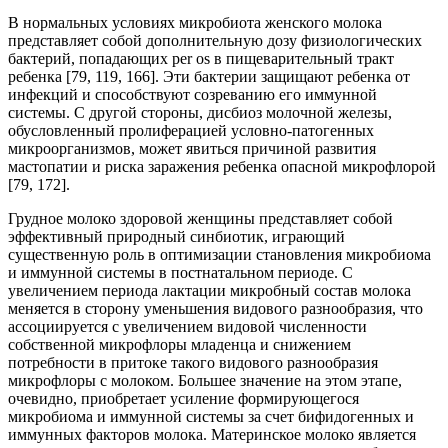
В нормальных условиях микробиота женского молока
представляет собой дополнительную дозу физиологических
бактерий, попадающих per os в пищеварительный тракт
ребенка [79, 119, 166]. Эти бактерии защищают ребенка от
инфекций и способствуют созреванию его иммунной
системы. С другой стороны, дисбиоз молочной железы,
обусловленный пролиферацией условно-патогенных
микроорганизмов, может явиться причиной развития
мастопатии и риска заражения ребенка опасной микрофлорой
[79, 172].
Грудное молоко здоровой женщины представляет собой
эффективный природный синбиотик, играющий
существенную роль в оптимизации становления микробиома
и иммунной системы в постнатальном периоде. С
увеличением периода лактации микробный состав молока
меняется в сторону уменьшения видового разнообразия, что
ассоциируется с увеличением видовой численности
собственной микрофлоры младенца и снижением
потребности в притоке такого видового разнообразия
микрофлоры с молоком. Большее значение на этом этапе,
очевидно, приобретает усиление формирующегося
микробиома и иммунной системы за счет бифидогенных и
иммунных факторов молока. Материнское молоко является