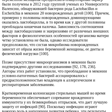
были получены в 2012 году группой ученых из Университета
Валенсии, обнаружившей бактерии рода Lactobacillus и
Escherichia в меконии 20 новорожденных детей [100]. Причем,
примерно у половины новорожденных доминирующими
оказались лактобациллы, в то время как у другой половины
преобладала кишечная палочка. Зависимость соотношения
между лактобациллами и эшерихиями от различных внешних
факторов и физиологических особенностей организма матери
четко установлена не была, однако исследователи
предположили, что состав микробиома новорожденных
зависит от образа жизни беременной женщины, ее диеты и
физической нагрузки [100].
Позже присутствие микроорганизмов в меконии было
подтверждено другими исследованиями [92, 178, 236].
Авторы этих работ установили, что преобладание в меконии
условно-патогенных бактерий ассоциировалось с
предрасположенностью младенцев к аллергическим и
респираторным заболеваниям.
Кратковременная колонизация стерильных мышей во время
беременности обеспечивает созревание врожденного
иммунитета у их безмикробных отпрысков, что дает лучшую
защиту от инфекций [90]. Поскольку инфекции играют
важную роль в нарушении развития ребенка, эти результаты