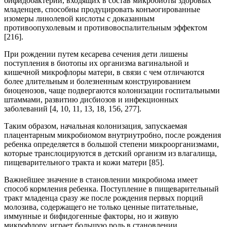
бифидобактерий, входящих в состав микробиоты здоровых
младенцев, способны продуцировать конъюгированные
изомеры линолевой кислоты с доказанным
противоопухолевым и противовоспалительным эффектом
[216].
При рождении путем кесарева сечения дети лишены
поступления в биотопы их организма вагинальной и
кишечной микрофлоры матери, в связи с чем отличаются
более длительным и болезненным конструированием
биоценозов, чаще подвергаются колонизации госпитальными
штаммами, развитию дисбиозов и инфекционных
заболеваний [4, 10, 11, 13, 18, 156, 277].
Таким образом, начальная колонизация, запускаемая
плацентарным микробиомом внутриутробно, после рождения
ребенка определяется в большой степени микроорганизмами,
которые транслоцируются в детский организм из влагалища,
пищеварительного тракта и кожи матери [85].
Важнейшее значение в становлении микробиома имеет
способ кормления ребенка. Поступление в пищеварительный
тракт младенца сразу же после рождения первых порций
молозива, содержащего не только ценные питательные,
иммунные и бифидогенные факторы, но и живую
микрофлору, играет большую роль в становлении