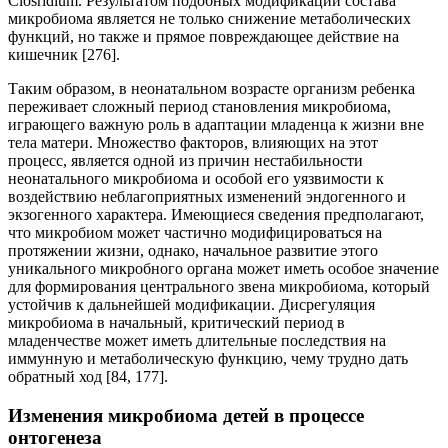
Closridium. Результатом подобных модификаций состава
микробиома является не только снижение метаболических
функций, но также и прямое повреждающее действие на
кишечник [276].
Таким образом, в неонатальном возрасте организм ребенка
переживает сложный период становления микробиома,
играющего важную роль в адаптации младенца к жизни вне
тела матери. Множество факторов, влияющих на этот
процесс, является одной из причин нестабильности
неонатального микробиома и особой его уязвимости к
воздействию неблагоприятных изменений эндогенного и
экзогенного характера. Имеющиеся сведения предполагают,
что микробиом может частично модифицироваться на
протяжении жизни, однако, начальное развитие этого
уникального микробного органа может иметь особое значение
для формирования центрального звена микробиома, который
устойчив к дальнейшей модификации. Дисрегуляция
микробиома в начальный, критический период в
младенчестве может иметь длительные последствия на
иммунную и метаболическую функцию, чему трудно дать
обратный ход [84, 177].
Изменения микробиома детей в процессе
онтогенеза