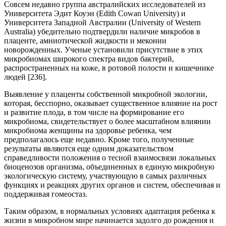
Совсем недавно группа австралийских исследователей из
Университета Эдит Коуэн (Edith Cowan University) и
Университета Западной Австралии (University of Western
Australia) убедительно подтвердили наличие микробов в
плаценте, амниотической жидкости и меконии
новорожденных. Ученые установили присутствие в этих
микробиомах широкого спектра видов бактерий,
распространенных на коже, в ротовой полости и кишечнике
людей [236].
Выявление у плаценты собственной микробной экологии,
которая, бесспорно, оказывает существенное влияние на рост
и развитие плода, в том числе на формирование его
микробиома, свидетельствует о более масштабном влиянии
микробиома женщины на здоровье ребенка, чем
предполагалось еще недавно. Кроме того, полученные
результаты являются еще одним доказательством
справедливости положения о тесной взаимосвязи локальных
биоценозов организма, объединенных в единую микробную
экологическую систему, участвующую в самых различных
функциях и реакциях других органов и систем, обеспечивая и
поддерживая гомеостаз.
Таким образом, в нормальных условиях адаптация ребенка к
жизни в микробном мире начинается задолго до рождения и