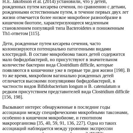
H.E. Jakobsson et al. (2014) установили, что у детей,
рожденных путем кесарева сечения, по сравнению с детьми,
рожденными естественным путем, в течение первых двух лет
жизни отмечается более низкое микробное разнообразие в
кишечном биотопе, характеризующееся медленным
становлением популяций типа Bacteroidetes и пониженным
Th1-ответом [115].
Дети, рожденные путем кесарева сечения, часто
колонизируются потенциально патогенными видами
клостридий. В составе микробиома таких детей содержится
мало бифидобактерий, но присутствуют в значительном
количестве бактерии вида Clostridium difficile, которые
появляются в кишечнике уже в первые три дня жизни [198]. В
то же время, микробиом вагинально рожденных детей
отличается высокими популяциями бифидобактерий, в
частности видов Bifidobacterium longum и B. catenulatum и
редким присутствием представителей вида Clostridium difficile
[156, 198].
Вызывают интерес обнаруженные в последние годы
ассоциации между специфическими микробными таксонами,
особенно в кишечном микробиоме, и генотипом
макроорганизма [35, 40, 59, 91, 136, 227]. Одна из таких
ассоциаций наблюдается между уровнями экспрессии