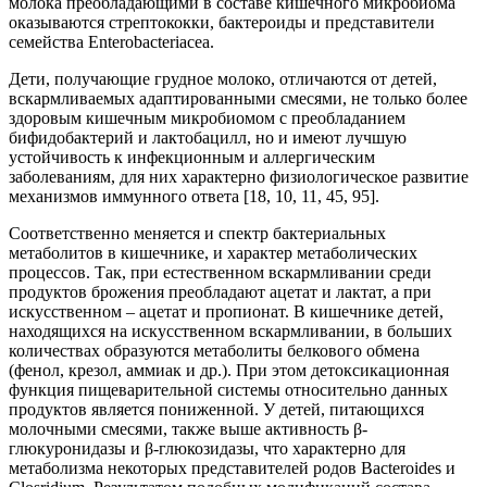
молока преобладающими в составе кишечного микробиома
оказываются стрептококки, бактероиды и представители
семейства Enterobacteriacea.
Дети, получающие грудное молоко, отличаются от детей,
вскармливаемых адаптированными смесями, не только более
здоровым кишечным микробиомом с преобладанием
бифидобактерий и лактобацилл, но и имеют лучшую
устойчивость к инфекционным и аллергическим
заболеваниям, для них характерно физиологическое развитие
механизмов иммунного ответа [18, 10, 11, 45, 95].
Соответственно меняется и спектр бактериальных
метаболитов в кишечнике, и характер метаболических
процессов. Так, при естественном вскармливании среди
продуктов брожения преобладают ацетат и лактат, а при
искусственном – ацетат и пропионат. В кишечнике детей,
находящихся на искусственном вскармливании, в больших
количествах образуются метаболиты белкового обмена
(фенол, крезол, аммиак и др.). При этом детоксикационная
функция пищеварительной системы относительно данных
продуктов является пониженной. У детей, питающихся
молочными смесями, также выше активность β-
глюкуронидазы и β-глюкозидазы, что характерно для
метаболизма некоторых представителей родов Bacteroides и