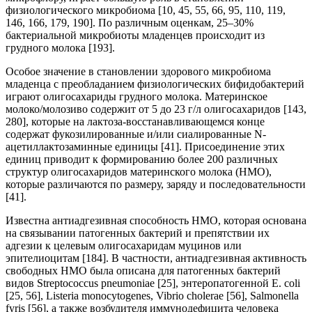
физиологического микробиома [10, 45, 55, 66, 95, 110, 119,
146, 166, 179, 190]. По различным оценкам, 25–30%
бактериальной микробиоты младенцев происходит из
грудного молока [193].
Особое значение в становлении здорового микробиома
младенца с преобладанием физиологических бифидобактерий
играют олигосахариды грудного молока. Материнское
молоко/молозиво содержит от 5 до 23 г/л олигосахаридов [143,
280], которые на лактоза-восстанавливающемся конце
содержат фукозилированные и/или сиалированные N-
ацетиллактозаминные единицы [41]. Присоединение этих
единиц приводит к формированию более 200 различных
структур олигосахаридов материнского молока (HMO),
которые различаются по размеру, заряду и последовательности
[41].
Известна антиадгезивная способность HMO, которая основана
на связывании патогенных бактерий и препятствии их
адгезии к целевым олигосахаридам муцинов или
эпителиоцитам [184]. В частности, антиадгезивная активность
свободных HMO была описана для патогенных бактерий
видов Streptococcus pneumoniae [25], энтеропатогенной E. coli
[25, 56], Listeria monocytogenes, Vibrio cholerae [56], Salmonella
fyris [56], а также возбудителя иммунодефицита человека