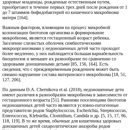
здоровые младенцы, рожденные естественным путем,
приобретают в течение первых трех дней после рождения от 1
до 7 штаммов бифидобактерий из кишечного микробиома
матери [164].
Важным фактором, влияющим на процесс микробной
колонизации биотопов организма и формирование
микробиома, является гестационный возраст ребенка.
Заселение слизистых оболочек симбиотическими
микроорганизмами у недоношенных детей часто проходит
более медленно, у них наблюдается большая вариабельность
биоценозов и меньшее их разнообразие по сравнению со
здоровыми доношенными детьми [85, 156, 164]. Есть
сведения, что с преждевременным рождением может быть
связано нарушение состава материнского микробиома [18, 51,
127, 206].
По данным D.A. Chernikova et al. (2018), недоношенные дети
имеют различия в разнообразии микробиома в зависимости от
гестационного возраста [51]. Ранними поселенцами биотопов
недоношенных детей часто являются условно-патогенные
представители родов Staphylococcus, Escherichia, Streptococcus,
Enterococcus, Klebsiella, Clostridium, Candida и др. [5, 15, 17, 96,
118, 119]. В то же время, обычные для кишечника здоровых
доношенных детей сахаролитические анаэробы родов