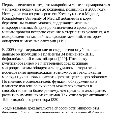
Первые сведения о том, что микробиом может формироваться
у млекопитающих еще до рождения, появились в 2008 году.
Исследователи из университета Комплутенсе в Мадриде
(Complutense University of Madrid) добавляли в корм
беременным мышам молоко, содержащее меченые
микроорганизмы. За день до назначенного срока родов
мышам провели кесарево сечение в стерильных условиях, а у
новорожденных мышей исследовали меконий, в котором
обнаружили меченые бактерии [119].
В 2009 году американские исследователи опубликовали
данные об изоляции из плаценты 34 пациенток ДНК
бифидобактерий и лактобацилл [220]. Поскольку
культивированием на питательных средах живые
микроорганизмы обнаружить не удалось, авторы этого
исследования предположили возможность транслокации
молекул нуклеиновых кислот через плацентарную оболочку.
По мнению исследователей, функция обнаруженных в
плаценте нуклеиновых кислот может заключаться в
способствовании более раннему, чем предполагалось ранее,
развитию иммунных механизмов Th-1-типа через активацию
Toll-9-подобного рецептора [220].
Убедительные доказательства способности микробиоты
беременной женщины преодолевать плацентарный барьер