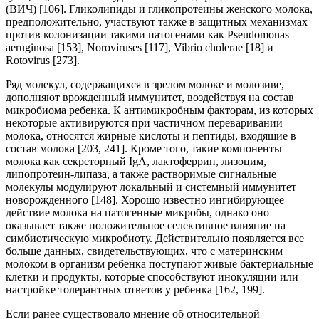
(ВИЧ) [106]. Гликолипиды и гликопротеины женского молока,
предположительно, участвуют также в защитных механизмах
против колонизации такими патогенами как Pseudomonas
aeruginosa [153], Noroviruses [117], Vibrio cholerae [18] и
Rotovirus [273].
Ряд молекул, содержащихся в зрелом молоке и молозиве,
дополняют врожденный иммунитет, воздействуя на состав
микробиома ребенка. К антимикробным факторам, из которых
некоторые активируются при частичном переваривании
молока, относятся жирные кислоты и пептиды, входящие в
состав молока [203, 241]. Кроме того, такие компоненты
молока как секреторный IgA, лактоферрин, лизоцим,
липопротеин-липаза, а также растворимые сигнальные
молекулы модулируют локальный и системный иммунитет
новорожденного [148]. Хорошо известно ингибирующее
действие молока на патогенные микробы, однако оно
оказывает также положительное селективное влияние на
симбиотическую микробиоту. Действительно появляется все
больше данных, свидетельствующих, что с материнским
молоком в организм ребенка поступают живые бактериальные
клетки и продукты, которые способствуют инокуляции или
настройке толерантных ответов у ребенка [162, 199].
Если ранее существовало мнение об относительной