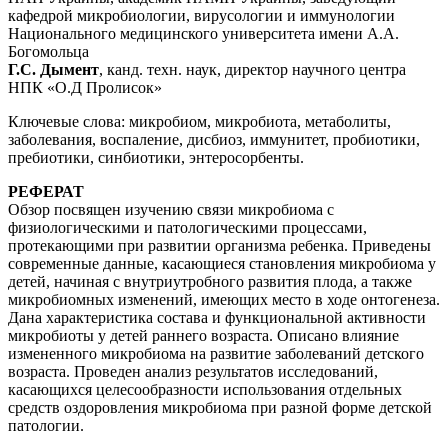
кафедрой микробиологии, вирусологии и иммунологии
Национального медицинского университета имени А.А.
Богомольца
Г.С. Дымент
, канд. техн. наук, директор научного центра
НПК «О.Д Пролисок»
Ключевые слова: микробиом, микробиота, метаболиты,
заболевания, воспаление, дисбиоз, иммунитет, пробиотики,
пребиотики, синбиотики, энтеросорбенты.
РЕФЕРАТ
Обзор посвящен изучению связи микробиома с
физиологическими и патологическими процессами,
протекающими при развитии организма ребенка. Приведены
современные данные, касающиеся становления микробиома у
детей, начиная с внутриутробного развития плода, а также
микробиомных изменений, имеющих место в ходе онтогенеза.
Дана характеристика состава и функциональной активности
микробиоты у детей раннего возраста. Описано влияние
измененного микробиома на развитие заболеваний детского
возраста. Проведен анализ результатов исследований,
касающихся целесообразности использования отдельных
средств оздоровления микробиома при разной форме детской
патологии.