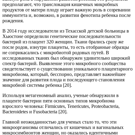
предполагают, что транслокация кишечных микробных
продуктов от матери плоду играет важную роль в созревании
иммунитета и, возможно, в развитии фенотипа ребенка после
рождения.
В 2014 году исследователи из Техасской детской больницы в
Хьюстоне определили генетические последовательности
бактерий из плацент 320 женщин. Ткани брались сразу же
после родов, изнутри плаценты, то есть отобранные образцы
не соприкасались с микробиотой родовых путей. В
исследованных тканях был обнаружен удивительно широкий
спектр бактерий. Выявление этого микробного сообщества
свидетельствует о существовании уникального плацентарного
микробиома, который, бесспорно, представляет важнейшее
значение для развития плода и последующего становления
микробной системы ребенка [20].
Используя метагеномный анализ, ученые обнаружили в
плаценте бактерии пяти основных типов микробиома
взрослого человека: Firmicutes, Tenericutes, Proteobacteria,
Bacteroidetes и Fusobacteria [20].
Главной неожиданностью для ученых стало то, что эти
микроорганизмы отличались от кишечных и вагинальных
микросимбионтов женщин, но оказались идентичными