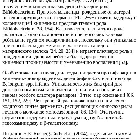
материнского гена фукозилтрансферазы-2 (FUT2) и
поселением в кишечнике младенца бактерий рода
Bifidobacterium. При этом младенцы, рожденные от матерей,
не секретирующих этот фермент (FUT2−/−), имеют задержку с
колонизацией кишечника представителями рода
Bifidobacterium [28, 154]. Как известно, члены этого рода
являются главной компонентой кишечного микробиома
ребенка на грудном вскармливании, поскольку они уникально
приспособлены для метаболизма олигосахаридов
материнского молока [24, 28, 234] и играют ключевую роль в
поддержании здоровья ребенка благодаря регуляции
кишечной проницаемости и уменьшению воспаления [52].
Особое значение в последние годы придается пролиферации в
кишечнике новорожденных детей бифидобактерий подвида
B. longum. spp. infantis. Уникальность этих бактерий для
детского организма заключается в наличии в составе их
генома особого кластера размером 43 тыс. пар оснований [86,
151, 152, 229]. Четыре из 30 расположенных на нем генов
кодируют синтез ферментов, расщепляющих олигосахариды
грудного молока до моносахаридов [86, 134]. Эта группа
ферментов содержит сиалидазу, фукозидазу, N-ацетил-β-
гексозаминидазу и β-галактозидазу.
По данным E. Rosberg-Cody et al. (2004), отдельные штаммы