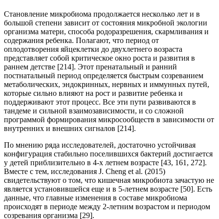
Становление микробиома продолжается несколько лет и в
большой степени зависит от состояния микробной экологии
организма матери, способа родоразрешения, скармливания и
содержания ребенка. Полагают, что период от
оплодотворения яйцеклетки до двухлетнего возраста
представляет собой критическое окно роста и развития в
раннем детстве [214]. Этот пренатальный и ранний
постнатальный период определяется быстрым созреванием
метаболических, эндокринных, нервных и иммунных путей,
которые сильно влияют на рост и развитие ребенка и
поддерживают этот процесс. Все эти пути развиваются в
тандеме и сильной взаимозависимости, и со сложной
программой формирования микросообществ в зависимости от
внутренних и внешних сигналов [214].
По мнению ряда исследователей, достаточно устойчивая
конфигурация стабильно поселившихся бактерий достигается
у детей приблизительно в 4-х летнем возрасте [43, 161, 272].
Вместе с тем, исследования J. Cheng et al. (2015)
свидетельствуют о том, что кишечная микробиота зачастую не
является установившейся еще и в 5-летнем возрасте [50]. Есть
данные, что главные изменения в составе микробиома
происходят в периоде между 2-летним возрастом и периодом
созревания организма [29].