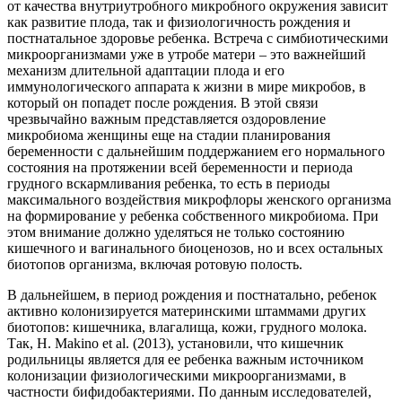
от качества внутриутробного микробного окружения зависит
как развитие плода, так и физиологичность рождения и
постнатальное здоровье ребенка. Встреча с симбиотическими
микроорганизмами уже в утробе матери – это важнейший
механизм длительной адаптации плода и его
иммунологического аппарата к жизни в мире микробов, в
который он попадет после рождения. В этой связи
чрезвычайно важным представляется оздоровление
микробиома женщины еще на стадии планирования
беременности с дальнейшим поддержанием его нормального
состояния на протяжении всей беременности и периода
грудного вскармливания ребенка, то есть в периоды
максимального воздействия микрофлоры женского организма
на формирование у ребенка собственного микробиома. При
этом внимание должно уделяться не только состоянию
кишечного и вагинального биоценозов, но и всех остальных
биотопов организма, включая ротовую полость.
В дальнейшем, в период рождения и постнатально, ребенок
активно колонизируется материнскими штаммами других
биотопов: кишечника, влагалища, кожи, грудного молока.
Так, H. Makino et al. (2013), установили, что кишечник
родильницы является для ее ребенка важным источником
колонизации физиологическими микроорганизмами, в
частности бифидобактериями. По данным исследователей,