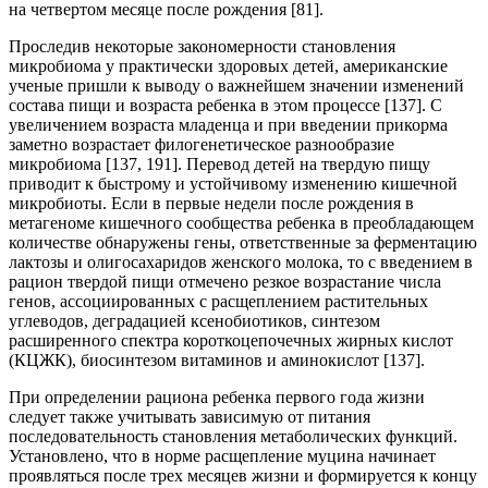
на четвертом месяце после рождения [81].
Проследив некоторые закономерности становления
микробиома у практически здоровых детей, американские
ученые пришли к выводу о важнейшем значении изменений
состава пищи и возраста ребенка в этом процессе [137]. С
увеличением возраста младенца и при введении прикорма
заметно возрастает филогенетическое разнообразие
микробиома [137, 191]. Перевод детей на твердую пищу
приводит к быстрому и устойчивому изменению кишечной
микробиоты. Если в первые недели после рождения в
метагеноме кишечного сообщества ребенка в преобладающем
количестве обнаружены гены, ответственные за ферментацию
лактозы и олигосахаридов женского молока, то с введением в
рацион твердой пищи отмечено резкое возрастание числа
генов, ассоциированных с расщеплением растительных
углеводов, деградацией ксенобиотиков, синтезом
расширенного спектра короткоцепочечных жирных кислот
(КЦЖК), биосинтезом витаминов и аминокислот [137].
При определении рациона ребенка первого года жизни
следует также учитывать зависимую от питания
последовательность становления метаболических функций.
Установлено, что в норме расщепление муцина начинает
проявляться после трех месяцев жизни и формируется к концу