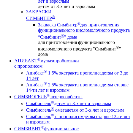
лет и взрослым
детям от 3-х лет и взрослым
ЗАКВАСКИ
®
СИМБИТЕР
®
Закваска Симбитер
для приготовления
функционального кисломолочного продукта
®
“Симбивит
” дома
для приготовления функционального
®
кисломолочного продукта "Симбивит
"
дома
®
АПИБАКТ
мультипробиотики
с прополисом
®
Апибакт
1.5% экстракта прополиса
детям от 3 до
14 лет
®
Апибакт
2.5% экстракта прополиса
детям старше
14-ти лет и взрослым
®
СИМБИОГЕЛЬ
энтеросорбенты
®
Симбиогель
детям от 3-х лет и взрослым
®
Симбиогель
омега
детям от 3-х лет и взрослым
®
Симбиогель
c прополисом
детям старше 12-ти лет
и взрослым
®
СИМБИВИТ
функциональное