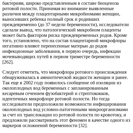
бактериям, широко представленным в составе биоценоза
ротовой полости. Принимая во внимание выявленные
различия между плацентарными микробиомами женщин,
выносивших ребенка полный срок и родивших
преждевременно (до 37 недели беременности), исследователи
сделали вывод, что патологический микробиом плаценты
может быть фактором риска преждевременных родов. Кроме
того, установлено, что на состав плацентарной микрофлоры
негативно влияют перенесенные матерью до родов
инфекционные заболевания, в первую очередь, инфекции
мочевыводящих путей в первом триместре беременности
[262].
Следует отметить, что микрофлора ротового происхождения
обнаруживалась в амниотической жидкости женщин и ранее.
Так еще в 2002 году появилось сообщение об изоляции из
околоплодных вод беременных с запланированным
кесаревым сечением фузобактерий и стрептококков,
идентичных микрофлоре ротовой полости. Но тогда
исследователи предположили возможности инфицирования
околоплодных вод условно-патогенными микроорганизмами
за счет их транслокации из ротовой полости по кровотоку, и
предложили рассматривать этот феномен в качестве одного из
маркеров осложнений беременности [32].