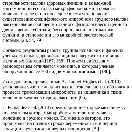
стерильности молока здоровых женщин и возможной
контаминации его только микрофлорой кожи в области
молочных желез, то в последнее время установлено
существование специфического микробиома грудного молока.
Бактериальное сообщество данного физиологически ценного
для младенца субстрата, бесспорно, выполняет важные
функции в становлении его микробной экологической
системы [28, 54, 79].
Согласно результатам работы группы испанских и финских
ученых, молоко здоровой женщины содержит сотни видов
различных бактерий [167, 168]. Причем наибольшим
разнообразием отличается молозиво, в котором ученые
обнаружили более 700 видов микроорганизмов [190].
Исследования, проведенные A. Donnet-Hughes et al. (2010),
установили участие дендритных клеток слизистых оболочек в
процессе транслокации микробиоты из кишечника в ткани
молочной железы в период лактации [66].
L. Fernandez et al. (2013) представили некоторые механизмы,
посредством которых микробиота матери поступает в
молозиво и грудное молоко. По мнению авторов, это
происходит на поздних сроках беременности и в период
лактации с участием кишечных моноцитов [79].