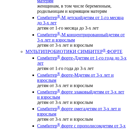
матерям
женщинам, в том числе беременным,
родильницам и кормящим матерям
®
Симбитер
-М детский
детям от 1-го месяца
до 3-х лет
детям от 1-го месяца до 3-х лет
®
Симбитер
-М концентрированный
детям от
3-х лет и взрослым
детям от 3-х лет и взрослым
®
МУЛЬТИПРОБИОТИКИ СИМБИТЕР
ФОРТЕ
®
Симбитер
форте-Д
детям от 1-го года до 3-х
лет
детям от 1-го года до 3-х лет
®
Симбитер
форте-М
детям от 3-х лет и
взрослым
детям от 3-х лет и взрослым
®
Симбитер
форте злаковый
детям от 3-х лет
и взрослым
детям от 3-х лет и взрослым
®
Симбитер
форте омега
детям от 3-х лет и
взрослым
детям от 3-х лет и взрослым
®
Симбитер
форте с прополисом
детям от 3-х