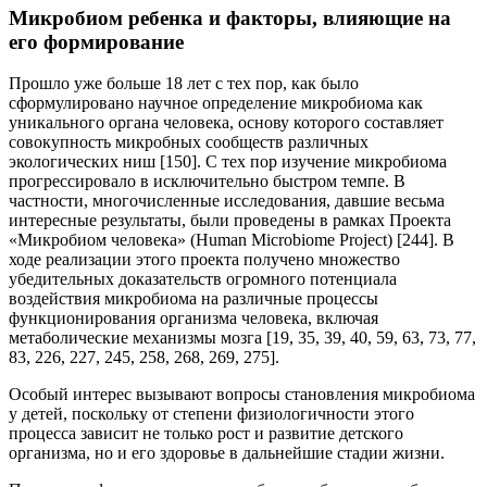
Микробиом ребенка и факторы, влияющие на
его формирование
Прошло уже больше 18 лет с тех пор, как было
сформулировано научное определение микробиома как
уникального органа человека, основу которого составляет
совокупность микробных сообществ различных
экологических ниш [150]. С тех пор изучение микробиома
прогрессировало в исключительно быстром темпе. В
частности, многочисленные исследования, давшие весьма
интересные результаты, были проведены в рамках Проекта
«Микробиом человека» (Human Microbiome Project) [244]. В
ходе реализации этого проекта получено множество
убедительных доказательств огромного потенциала
воздействия микробиома на различные процессы
функционирования организма человека, включая
метаболические механизмы мозга [19, 35, 39, 40, 59, 63, 73, 77,
83, 226, 227, 245, 258, 268, 269, 275].
Особый интерес вызывают вопросы становления микробиома
у детей, поскольку от степени физиологичности этого
процесса зависит не только рост и развитие детского
организма, но и его здоровье в дальнейшие стадии жизни.