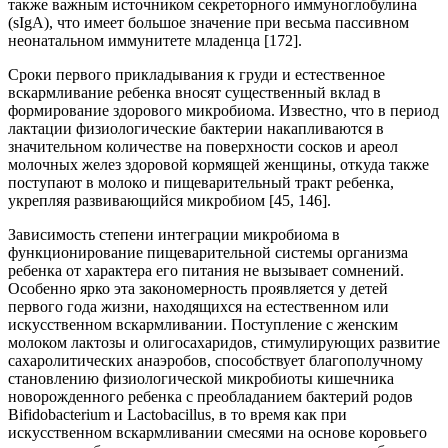
также важным источником секреторного иммуноглобулина
(sIgA), что имеет большое значение при весьма пассивном
неонатальном иммунитете младенца [172].
Сроки первого прикладывания к груди и естественное
вскармливание ребенка вносят существенный вклад в
формирование здорового микробиома. Известно, что в период
лактации физиологические бактерии накапливаются в
значительном количестве на поверхности сосков и ареол
молочных желез здоровой кормящей женщины, откуда также
поступают в молоко и пищеварительный тракт ребенка,
укрепляя развивающийся микробиом [45, 146].
Зависимость степени интеграции микробиома в
функционирование пищеварительной системы организма
ребенка от характера его питания не вызывает сомнений.
Особенно ярко эта закономерность проявляется у детей
первого года жизни, находящихся на естественном или
искусственном вскармливании. Поступление с женским
молоком лактозы и олигосахаридов, стимулирующих развитие
сахаролитических анаэробов, способствует благополучному
становлению физиологической микробиоты кишечника
новорожденного ребенка с преобладанием бактерий родов
Bifidobacterium и Lactobacillus, в то время как при
искусственном вскармливании смесями на основе коровьего