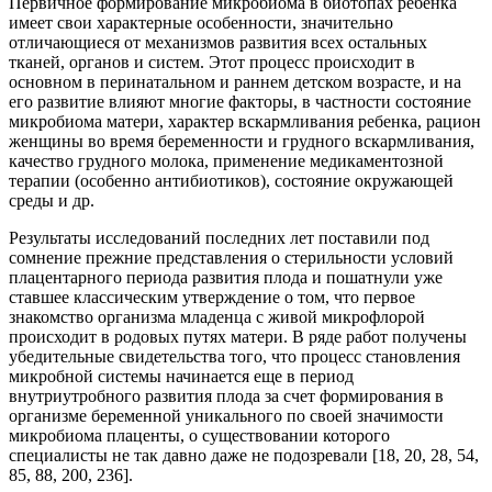
Первичное формирование микробиома в биотопах ребенка
имеет свои характерные особенности, значительно
отличающиеся от механизмов развития всех остальных
тканей, органов и систем. Этот процесс происходит в
основном в перинатальном и раннем детском возрасте, и на
его развитие влияют многие факторы, в частности состояние
микробиома матери, характер вскармливания ребенка, рацион
женщины во время беременности и грудного вскармливания,
качество грудного молока, применение медикаментозной
терапии (особенно антибиотиков), состояние окружающей
среды и др.
Результаты исследований последних лет поставили под
сомнение прежние представления о стерильности условий
плацентарного периода развития плода и пошатнули уже
ставшее классическим утверждение о том, что первое
знакомство организма младенца с живой микрофлорой
происходит в родовых путях матери. В ряде работ получены
убедительные свидетельства того, что процесс становления
микробной системы начинается еще в период
внутриутробного развития плода за счет формирования в
организме беременной уникального по своей значимости
микробиома плаценты, о существовании которого
специалисты не так давно даже не подозревали [18, 20, 28, 54,
85, 88, 200, 236].