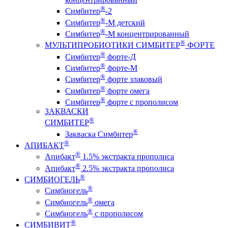
®
Симбитер
-2
®
Симбитер
-М детский
®
Симбитер
-М концентрированный
®
МУЛЬТИПРОБИОТИКИ СИМБИТЕР
ФОРТЕ
®
Симбитер
форте-Д
®
Симбитер
форте-М
®
Симбитер
форте злаковый
®
Симбитер
форте омега
®
Симбитер
форте с прополисом
ЗАКВАСКИ
®
СИМБИТЕР
®
Закваска Симбитер
®
АПИБАКТ
®
Апибакт
1.5% экстракта прополиса
®
Апибакт
2.5% экстракта прополиса
®
СИМБИОГЕЛЬ
®
Симбиогель
®
Симбиогель
омега
®
Симбиогель
c прополисом
®
СИМБИВИТ