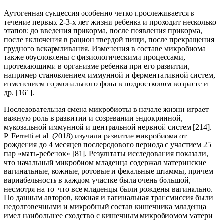
Аутогенная сукцессия особенно четко прослеживается в
течение первых 2-3-х лет жизни ребенка и проходит несколько
этапов: до введения прикорма, после появления прикорма,
после включения в рацион твердой пищи, после прекращения
грудного вскармливания. Изменения в составе микробиома
также обусловлены с физиологическими процессами,
протекающими в организме ребенка при его развитии,
например становлением иммунной и ферментативной систем,
изменением гормонального фона в подростковом возрасте и
др. [161].
Последовательная смена микробиоты в начале жизни играет
важную роль в развитии и созревании эндокринной,
мукозальной иммунной и центральной нервной систем [214].
P. Ferretti et al. (2018) изучали развитие микробиома от
рождения до 4 месяцев послеродового периода с участием 25
пар «мать-ребенок» [81]. Результаты исследования показали,
что начальный микробиом младенца содержал материнские
вагинальные, кожные, ротовые и фекальные штаммы, причем
вариабельность в каждом участке была очень большой,
несмотря на то, что все младенцы были рождены вагинально.
По данным авторов, кожная и вагинальная трансмиссия были
недолговечными и микробный состав кишечника младенца
имел наибольшее сходство с кишечным микробиомом матери