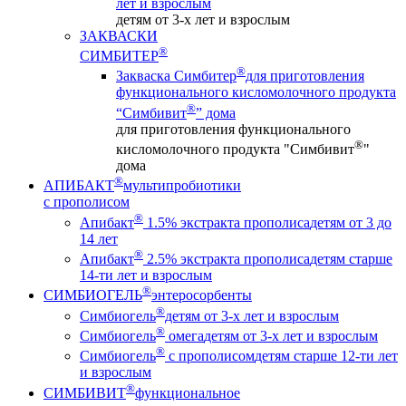
лет и взрослым
детям от 3-х лет и взрослым
ЗАКВАСКИ
®
СИМБИТЕР
®
Закваска Симбитер
для приготовления
функционального кисломолочного продукта
®
“Симбивит
” дома
для приготовления функционального
®
кисломолочного продукта "Симбивит
"
дома
®
АПИБАКТ
мультипробиотики
с прополисом
®
Апибакт
1.5% экстракта прополиса
детям от 3 до
14 лет
®
Апибакт
2.5% экстракта прополиса
детям старше
14-ти лет и взрослым
®
СИМБИОГЕЛЬ
энтеросорбенты
®
Симбиогель
детям от 3-х лет и взрослым
®
Симбиогель
омега
детям от 3-х лет и взрослым
®
Симбиогель
c прополисом
детям старше 12-ти лет
и взрослым
®
СИМБИВИТ
функциональное