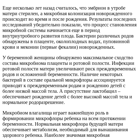
Еще несколько лет назад считалось, что эмбрион в утробе
матери стерилен, а микробная колонизация новорожденного
происходит во время и после рождения. Результаты последних
исследований убедительно показали, что процесс становления
микробной системы начинается еще в период
внутриутробного развития плода. Бактерии различных родов
обнаружены в плаценте, околоплодных водах, пуповинной
крови и меконии (первые фекалии) новорожденных.
У беременной женщины обнаружено максимальное сходство
состава микробиома плаценты и ротовой полости. Инфекции
ротовой полости матери увеличивают риск преждевременных
родов и осложнений беременности. Наличие некоторых
бактерий в составе оральной микрофлоры ассоциируется
приводят к преждевременным родам и рождению детей с
более низкой массой тела. А присутствие лактобацил –
обеспечивает рождение детей с более высокой массой тела и
нормальное родоразрешение.
Микробиом влагалища играет важнейшую роль в
формировании микрофлоры ребенка на всем протяжении
беременности. Нормальная микрофлора будущей матери
обеспечивает метаболизм, необходимый для вынашивания
здорового ребенка. Наиболее значимая микробная