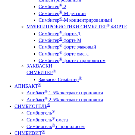
®
Симбитер
-2
®
Симбитер
-М детский
®
Симбитер
-М концентрированный
®
МУЛЬТИПРОБИОТИКИ СИМБИТЕР
ФОРТЕ
®
Симбитер
форте-Д
®
Симбитер
форте-М
®
Симбитер
форте злаковый
®
Симбитер
форте омега
®
Симбитер
форте с прополисом
ЗАКВАСКИ
®
СИМБИТЕР
®
Закваска Симбитер
®
АПИБАКТ
®
Апибакт
1.5% экстракта прополиса
®
Апибакт
2.5% экстракта прополиса
®
СИМБИОГЕЛЬ
®
Симбиогель
®
Симбиогель
омега
®
Симбиогель
c прополисом
®
СИМБИВИТ