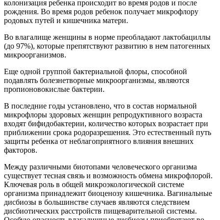
колонизация ребенка происходит во время родов и после
рождения. Во время родов ребенок получает микрофлору
родовых путей и кишечника матери.
Во влагалище женщины в норме преобладают лактобациллы
(до 97%), которые препятствуют развитию в нем патогенных
микроорганизмов.
Еще одной группой бактериальной флоры, способной
подавлять болезнетворные микроорганизмы, являются
пропионовокислые бактерии.
В последние годы установлено, что в состав нормальной
микрофлоры здоровых женщин репродуктивного возраста
входят бифидобактерии, количество которых возрастает при
приближении срока родоразрешения. Это естественный путь
защиты ребенка от неблагоприятного влияния внешних
факторов.
Между различными биотопами человеческого организма
существует тесная связь и возможность обмена микрофлорой.
Ключевая роль в общей микроэкологической системе
организма принадлежит биоценозу кишечника. Вагинальные
дисбиозы в большинстве случаев являются следствием
дисбиотических расстройств пищеварительной системы.
Особую опасность влагалищные дисбиозы приобретают во