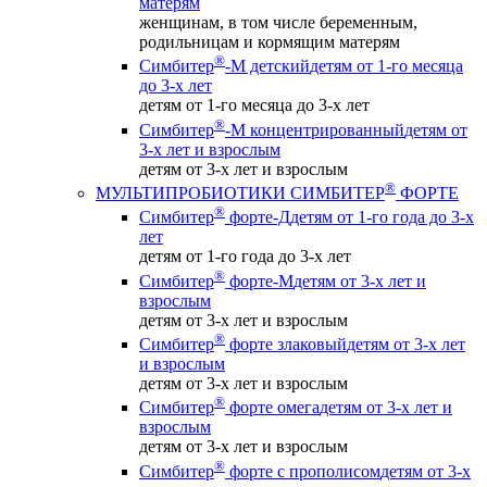
матерям
женщинам, в том числе беременным,
родильницам и кормящим матерям
®
Симбитер
-М детский
детям от 1-го месяца
до 3-х лет
детям от 1-го месяца до 3-х лет
®
Симбитер
-М концентрированный
детям от
3-х лет и взрослым
детям от 3-х лет и взрослым
®
МУЛЬТИПРОБИОТИКИ СИМБИТЕР
ФОРТЕ
®
Симбитер
форте-Д
детям от 1-го года до 3-х
лет
детям от 1-го года до 3-х лет
®
Симбитер
форте-М
детям от 3-х лет и
взрослым
детям от 3-х лет и взрослым
®
Симбитер
форте злаковый
детям от 3-х лет
и взрослым
детям от 3-х лет и взрослым
®
Симбитер
форте омега
детям от 3-х лет и
взрослым
детям от 3-х лет и взрослым
®
Симбитер
форте с прополисом
детям от 3-х