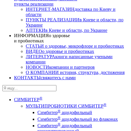
пункты реализации
ИНТЕРНЕТ-МАГАЗИН
доставка по Киеву и
области
ПУНКТЫ РЕАЛИЗАЦИИ
в Киеве и области, по
Украине
АПТЕКИ
в Киеве и области, по Украине
ИНФОРМАЦИЯ
о здоровье
и пробиотиках
СТАТЬИ
о здоровье, микрофлоре и пробиотиках
ВИДЕО
о здоровье и пробиотиках
ЛИТЕРАТУРА
книги написанные учеными
компании
НОВОСТИ
компании и партнеров
О КОМПАНИИ
история, структура, достижения
КОНТАКТЫ
свяжитесь с нами
®
СИМБИТЕР
®
МУЛЬТИПРОБИОТИКИ СИМБИТЕР
®
Симбитер
ацидофильный
®
Симбитер
ацидофильный во флаконах
®
Симбитер
ацидофильный
концентрированный