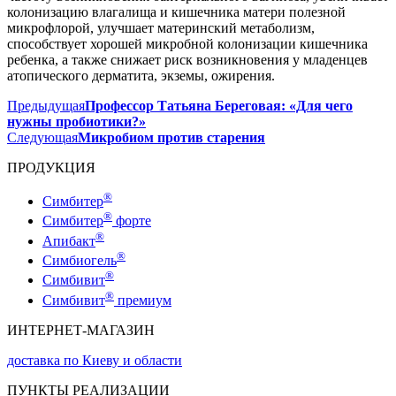
колонизацию влагалища и кишечника матери полезной
микрофлорой, улучшает материнский метаболизм,
способствует хорошей микробной колонизации кишечника
ребенка, а также снижает риск возникновения у младенцев
атопического дерматита, экземы, ожирения.
Предыдущая
Профессор Татьяна Береговая: «Для чего
нужны пробиотики?»
Следующая
Микробиом против старения
ПРОДУКЦИЯ
®
Симбитер
®
Симбитер
форте
®
Апибакт
®
Симбиогель
®
Симбивит
®
Симбивит
премиум
ИНТЕРНЕТ-МАГАЗИН
доставка по Киеву и области
ПУНКТЫ РЕАЛИЗАЦИИ