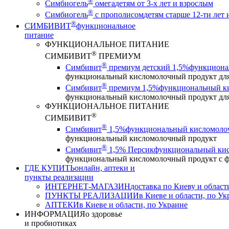
®
Симбиогель
омега
детям от 3-х лет и взрослым
®
Симбиогель
c прополисом
детям старше 12-ти лет
®
СИМБИВИТ
функциональное
питание
ФУНКЦИОНАЛЬНОЕ ПИТАНИЕ
®
СИМБИВИТ
ПРЕМИУМ
®
Симбивит
премиум детский 1,5%
функционал
функциональный кисломолочный продукт для д
®
Симбивит
премиум 1,5%
функциональный кис
функциональный кисломолочный продукт для д
ФУНКЦИОНАЛЬНОЕ ПИТАНИЕ
®
СИМБИВИТ
®
Симбивит
1,5%
функциональный кисломоло
функциональный кисломолочный продукт
®
Симбивит
1,5% Персик
функциональный кис
функциональный кисломолочный продукт с ф
ГДЕ КУПИТЬ
онлайн, аптеки и
пункты реализации
ИНТЕРНЕТ-МАГАЗИН
доставка по Киеву и област
ПУНКТЫ РЕАЛИЗАЦИИ
в Киеве и области, по Ук
АПТЕКИ
в Киеве и области, по Украине
ИНФОРМАЦИЯ
о здоровье
и пробиотиках