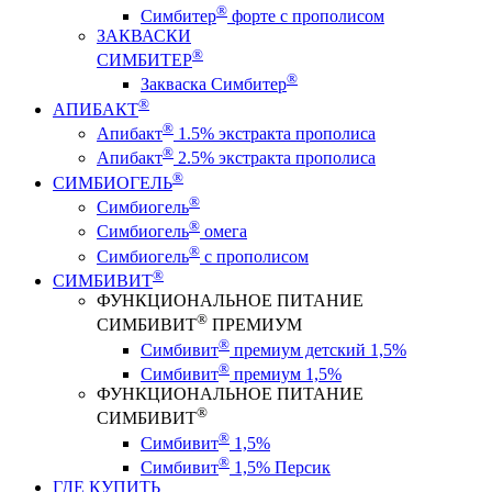
®
Симбитер
форте с прополисом
ЗАКВАСКИ
®
СИМБИТЕР
®
Закваска Симбитер
®
АПИБАКТ
®
Апибакт
1.5% экстракта прополиса
®
Апибакт
2.5% экстракта прополиса
®
СИМБИОГЕЛЬ
®
Симбиогель
®
Симбиогель
омега
®
Симбиогель
c прополисом
®
СИМБИВИТ
ФУНКЦИОНАЛЬНОЕ ПИТАНИЕ
®
СИМБИВИТ
ПРЕМИУМ
®
Симбивит
премиум детский 1,5%
®
Симбивит
премиум 1,5%
ФУНКЦИОНАЛЬНОЕ ПИТАНИЕ
®
СИМБИВИТ
®
Симбивит
1,5%
®
Симбивит
1,5% Персик
ГДЕ КУПИТЬ