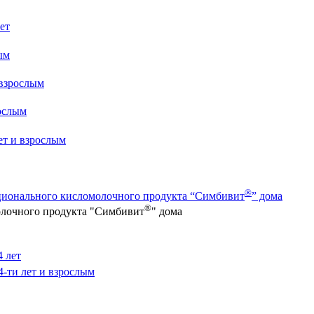
лет
ым
 взрослым
рослым
лет и взрослым
®
ционального кисломолочного продукта “Симбивит
” дома
®
олочного продукта "Симбивит
" дома
4 лет
4-ти лет и взрослым