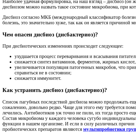
Наиболее удачная формулировка, на наш взгляд – дисбиоз (он 
дисбиозом можно назвать такое состояние микробиома, при ко
Дисбиоз согласно МКБ (международный классификатор болезней)
болезнь, это значительно хуже, так как он является причиной 
Чем опасен дисбиоз (дисбактериоз)?
При дисбиотических изменениях происходит следующее:
ухудшается процесс переваривания и всасывания питате
снижается синтез витаминов, ферментов, жирных кислот
увеличивается популяция патогенных микробов, что прив
справиться не в состоянии;
снижается иммунитет.
Как устранить дисбиоз (дисбактериоз)?
Список пагубных последствий дисбиоза можно продолжать еще 
сожалению, довольно редко. Чаще для этого ему требуется пом
лечились. Антибиотиков уж точно не пили, их тогда просто ещ
Состав микробиома у каждого человека сугубо индивидуальн
функции в нашем организме. И если в силу различных причин
пробиотических препаратов являются
мультипробиотики г