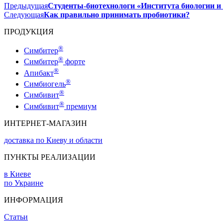
Предыдущая
Студенты-биотехнологи «Института биологии 
Следующая
Как правильно принимать пробиотики?
ПРОДУКЦИЯ
®
Симбитер
®
Симбитер
форте
®
Апибакт
®
Симбиогель
®
Симбивит
®
Симбивит
премиум
ИНТЕРНЕТ-МАГАЗИН
доставка по Киеву и области
ПУНКТЫ РЕАЛИЗАЦИИ
в Киеве
по Украине
ИНФОРМАЦИЯ
Статьи