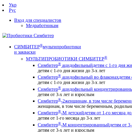
Укр
Рус
Вход для специалистов
Медработникам
®
СИМБИТЕР
мультипробиотики
и закваски
®
МУЛЬТИПРОБИОТИКИ СИМБИТЕР
®
Симбитер
ацидофильный
детям с 1-го дня жи
детям с 1-го дня жизни до 3-х лет
®
Симбитер
ацидофильный во флаконах
детям 
детям с 1-го дня жизни до 3-х лет
®
Симбитер
ацидофильный концентрированн
детям от 3-х лет и взрослым
®
Симбитер
-2
женщинам, в том числе беремен
женщинам, в том числе беременным, родиль
®
Симбитер
-М детский
детям от 1-го месяца до
детям от 1-го месяца до 3-х лет
®
Симбитер
-М концентрированный
детям от 3
детям от 3-х лет и взрослым