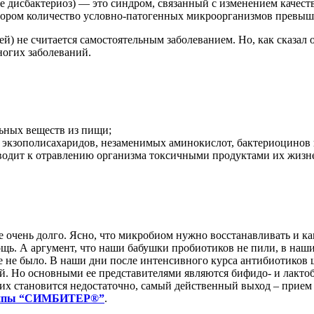
же дисбактериоз) — это синдром, связанный с изменением качес
тором количество условно-патогенных микроорганизмов превыша
 не считается самостоятельным заболеванием. Но, как сказал од
многих заболеваний.
льных веществ из пищи;
, экзополисахаридов, незаменимых аминокислот, бактериоцинов
одит к отравлению организма токсичными продуктами их жизнед
очень долго. Ясно, что микробиом нужно восстанавливать и как
ощь. А аргумент, что наши бабушки пробиотиков не пили, в наши
е не было. В наши дни после интенсивного курса антибиотиков ш
ый. Но основными ее представителями являются бифидо- и лакт
 их становится недостаточно, самый действенный выход – прие
руппы “СИМБИТЕР®”
.