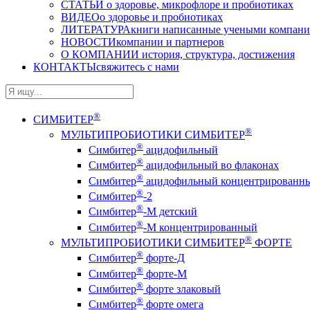
СТАТЬИ
о здоровье, микрофлоре и пробиотиках
ВИДЕО
о здоровье и пробиотиках
ЛИТЕРАТУРА
книги написанные учеными компан
НОВОСТИ
компании и партнеров
О КОМПАНИИ
история, структура, достижения
КОНТАКТЫ
свяжитесь с нами
®
СИМБИТЕР
®
МУЛЬТИПРОБИОТИКИ СИМБИТЕР
®
Симбитер
ацидофильный
®
Симбитер
ацидофильный во флаконах
®
Симбитер
ацидофильный концентрированн
®
Симбитер
-2
®
Симбитер
-М детский
®
Симбитер
-М концентрированный
®
МУЛЬТИПРОБИОТИКИ СИМБИТЕР
ФОРТЕ
®
Симбитер
форте-Д
®
Симбитер
форте-М
®
Симбитер
форте злаковый
®
Симбитер
форте омега