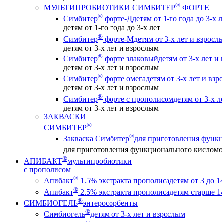
®
МУЛЬТИПРОБИОТИКИ СИМБИТЕР
ФОРТЕ
®
Симбитер
форте-Д
детям от 1-го года до 3-х 
детям от 1-го года до 3-х лет
®
Симбитер
форте-М
детям от 3-х лет и взросл
детям от 3-х лет и взрослым
®
Симбитер
форте злаковый
детям от 3-х лет и
детям от 3-х лет и взрослым
®
Симбитер
форте омега
детям от 3-х лет и вз
детям от 3-х лет и взрослым
®
Симбитер
форте с прополисом
детям от 3-х 
детям от 3-х лет и взрослым
ЗАКВАСКИ
®
СИМБИТЕР
®
Закваска Симбитер
для приготовления функ
для приготовления функционального кислом
®
АПИБАКТ
мультипробиотики
с прополисом
®
Апибакт
1.5% экстракта прополиса
детям от 3 до 1
®
Апибакт
2.5% экстракта прополиса
детям старше 1
®
СИМБИОГЕЛЬ
энтеросорбенты
®
Симбиогель
детям от 3-х лет и взрослым