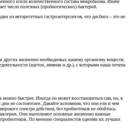
твенного и/или количественного состава микробиома. Иначе
ет число полезных (пробиотических) бактерий.
ин из авторитетных гастроэнтерологов, что дисбиоз – это не
 и других жизненно необходимых нашему организму веществ;
еятельности (ацетон, аммиак и др.), с которыми наша печень
 можно быстрее. Иногда он может восстановиться сам, но, к
 дни не состоятелен. Давайте вспомним, что они ели и чем
ирокого спектра действия, без пробиотиков не обойтись.
обактерии. Они выполняют основные жизненно важные
м пробиотиков. По мнению специалистов одними их лучших