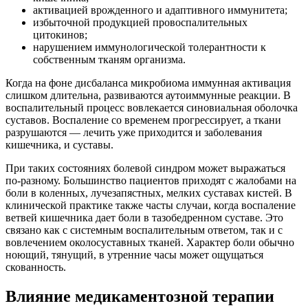
активацией врожденного и адаптивного иммунитета;
избыточной продукцией провоспалительных
цитокинов;
нарушением иммунологической толерантности к
собственным тканям организма.
Когда на фоне дисбаланса микробиома иммунная активация
слишком длительна, развиваются аутоиммунные реакции. В
воспалительный процесс вовлекается синовиальная оболочка
суставов. Воспаление со временем прогрессирует, а ткани
разрушаются — лечить уже приходится и заболевания
кишечника, и суставы.
При таких состояниях болевой синдром может выражаться
по-разному. Большинство пациентов приходят с жалобами на
боли в коленных, лучезапястных, мелких суставах кистей. В
клинической практике также часты случаи, когда воспаление
ветвей кишечника дает боли в тазобедренном суставе. Это
связано как с системным воспалительным ответом, так и с
вовлечением околосуставных тканей. Характер боли обычно
ноющий, тянущий, в утренние часы может ощущаться
скованность.
Влияние медикаментозной терапии