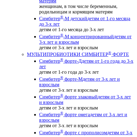
матерям
женщинам, в том числе беременным,
родильницам и кормящим матерям
®
Симбитер
-М детский
детям от 1-го месяца
до 3-х лет
детям от 1-го месяца до 3-х лет
®
Симбитер
-М концентрированный
детям от
3-х лет и взрослым
детям от 3-х лет и взрослым
®
МУЛЬТИПРОБИОТИКИ СИМБИТЕР
ФОРТЕ
®
Симбитер
форте-Д
детям от 1-го года до 3-х
лет
детям от 1-го года до 3-х лет
®
Симбитер
форте-М
детям от 3-х лет и
взрослым
детям от 3-х лет и взрослым
®
Симбитер
форте злаковый
детям от 3-х лет
и взрослым
детям от 3-х лет и взрослым
®
Симбитер
форте омега
детям от 3-х лет и
взрослым
детям от 3-х лет и взрослым
®
Симбитер
форте с прополисом
детям от 3-х