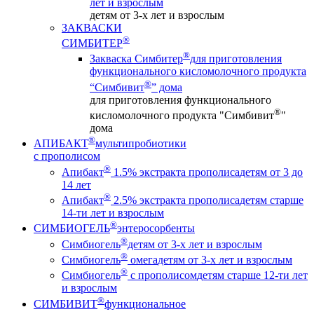
лет и взрослым
детям от 3-х лет и взрослым
ЗАКВАСКИ
®
СИМБИТЕР
®
Закваска Симбитер
для приготовления
функционального кисломолочного продукта
®
“Симбивит
” дома
для приготовления функционального
®
кисломолочного продукта "Симбивит
"
дома
®
АПИБАКТ
мультипробиотики
с прополисом
®
Апибакт
1.5% экстракта прополиса
детям от 3 до
14 лет
®
Апибакт
2.5% экстракта прополиса
детям старше
14-ти лет и взрослым
®
СИМБИОГЕЛЬ
энтеросорбенты
®
Симбиогель
детям от 3-х лет и взрослым
®
Симбиогель
омега
детям от 3-х лет и взрослым
®
Симбиогель
c прополисом
детям старше 12-ти лет
и взрослым
®
СИМБИВИТ
функциональное