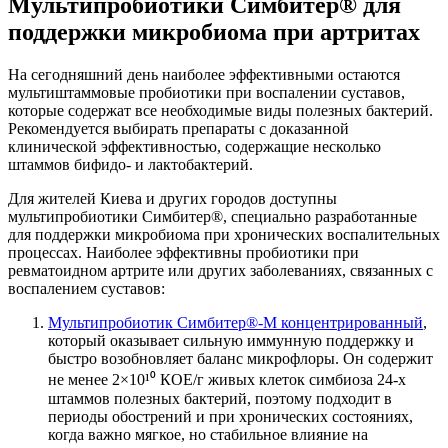
Мультипробиотики Симбитер® для
поддержки микробиома при артритах
На сегодняшний день наиболее эффективными остаются
мультиштаммовые пробиотики при воспалении суставов,
которые содержат все необходимые виды полезных бактерий.
Рекомендуется выбирать препараты с доказанной
клинической эффективностью, содержащие несколько
штаммов бифидо- и лактобактерий.
Для жителей Киева и других городов доступны
мультипробиотики Симбитер®, специально разработанные
для поддержки микробиома при хронических воспалительных
процессах. Наиболее эффективны пробиотики при
ревматоидном артрите или других заболеваниях, связанных с
воспалением суставов:
Мультипробиотик Симбитер®‑М концентрированный
,
который оказывает сильную иммунную поддержку и
быстро возобновляет баланс микрофлоры. Он содержит
не менее 2×10¹⁰ КОЕ/г живых клеток симбиоза 24-х
штаммов полезных бактерий, поэтому подходит в
периоды обострений и при хронических состояниях,
когда важно мягкое, но стабильное влияние на