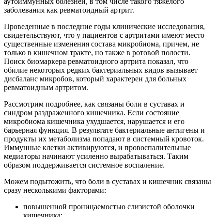
аутоиммунных болезней, в том числе такого тяжелого
заболевания как ревматоидный артрит.
Проведенные в последние годы клинические исследования,
свидетельствуют, что у пациентов с артритами имеют место
существенные изменения состава микробиома, причем, не
только в кишечном тракте, но также в ротовой полости.
Поиск биомаркера ревматоидного артрита показал, что
обилие некоторых редких бактериальных видов вызывает
дисбаланс микробов, который характерен для больных
ревматоидным артритом.
Рассмотрим подробнее, как связаны боли в суставах и
синдром раздраженного кишечника. Если состояние
микробиома кишечника ухудшается, нарушается и его
барьерная функция. В результате бактериальные антигены и
продукты их метаболизма попадают в системный кровоток.
Иммунные клетки активируются, и провоспалительные
медиаторы начинают усиленно вырабатываться. Таким
образом поддерживается системное воспаление.
Можем подытожить, что боли в суставах и кишечник связаны
сразу несколькими факторами:
повышенной проницаемостью слизистой оболочки
кишечника;