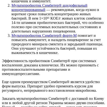
кишечник и иммунитет.
Мультипробиотик Симбитер® ацидофильный
концентрированный
— рекомендован, когда нужно в
короткие сроки повысить концентрацию живых
бактерий. В нем 1×10¹¹ КОЕ/г живых клеток симбиоза
14-ти штаммов пробиотических бактерий, что особенно
полезно при системных воспалительных состояниях и
длительных нарушениях пищеварения.
Мультипробиотик Симбитер® форте‑М
помогает и
повысить иммунитет, и наладить пищеварение за счет
природного минерала смектита и зародышей пшеницы.
Они улучшают устойчивость бактерий, повышая их
выживаемость в кишечнике.
Эффективность пробиотиков Симбитер® при системных
воспалениях доказана клинически. Их можно принимать с
противовоспалительными препаратами и
иммунодепрессантами.
Еще одним преимуществом Симбитера® является удобство
форм выпуска. Препарат удобно применять курсом для
регулярного, непрерывного восстановления микробиома.
Заказать мультипробиотики Симбитер® с доставкой по Киеву
или в любой другой регион Украины можно двумя способами.