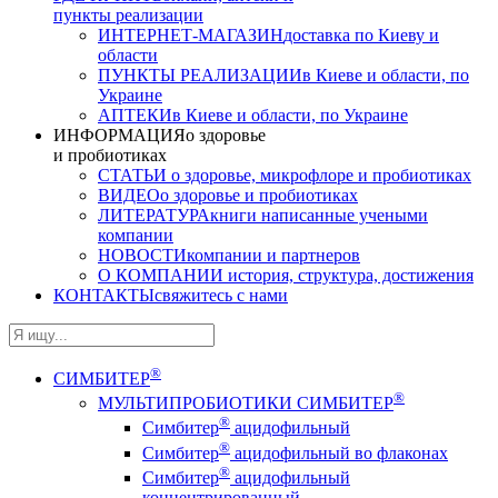
пункты реализации
ИНТЕРНЕТ-МАГАЗИН
доставка по Киеву и
области
ПУНКТЫ РЕАЛИЗАЦИИ
в Киеве и области, по
Украине
АПТЕКИ
в Киеве и области, по Украине
ИНФОРМАЦИЯ
о здоровье
и пробиотиках
СТАТЬИ
о здоровье, микрофлоре и пробиотиках
ВИДЕО
о здоровье и пробиотиках
ЛИТЕРАТУРА
книги написанные учеными
компании
НОВОСТИ
компании и партнеров
О КОМПАНИИ
история, структура, достижения
КОНТАКТЫ
свяжитесь с нами
®
СИМБИТЕР
®
МУЛЬТИПРОБИОТИКИ СИМБИТЕР
®
Симбитер
ацидофильный
®
Симбитер
ацидофильный во флаконах
®
Симбитер
ацидофильный
концентрированный