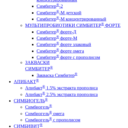
®
Симбитер
-2
®
Симбитер
-М детский
®
Симбитер
-М концентрированный
®
МУЛЬТИПРОБИОТИКИ СИМБИТЕР
ФОРТЕ
®
Симбитер
форте-Д
®
Симбитер
форте-М
®
Симбитер
форте злаковый
®
Симбитер
форте омега
®
Симбитер
форте с прополисом
ЗАКВАСКИ
®
СИМБИТЕР
®
Закваска Симбитер
®
АПИБАКТ
®
Апибакт
1.5% экстракта прополиса
®
Апибакт
2.5% экстракта прополиса
®
СИМБИОГЕЛЬ
®
Симбиогель
®
Симбиогель
омега
®
Симбиогель
c прополисом
®
СИМБИВИТ