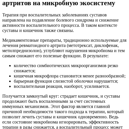
артритов на микробную экосистему
Терапия при воспалительных заболеваниях суставов
направлена на подавление болевого синдрома и снижение
активности воспалительного процесса. В таком контексте
суставы и кишечник также связаны.
Медикаментозные препараты, традиционно используемые для
лечения ревматоидного артрита (метотрексат, диклофенак,
метилпреднизолон), углубляют нарушения микробиома и тем
самым снижают его полезные функции. В результате:
количество симбиотических микроорганизмов резко
снижается;
кишечная микрофлора становится менее разнообразной;
барьерная функция слизистой оболочки нарушается;
воспалительная реакция, наоборот, усиливается.
Получается замкнутый круг: страдает кишечник, и суставы
продолжают быть воспаленными за счет системных
иммунных механизмов. Этот фактор является главной
причиной необходимости такого подхода к терапии, который
позволит лечить суставы и кишечник одновременно. Ведь
если состояние микробиома игнорировать, эффективность
терапии в разы снижается, а воспалительный процесс может