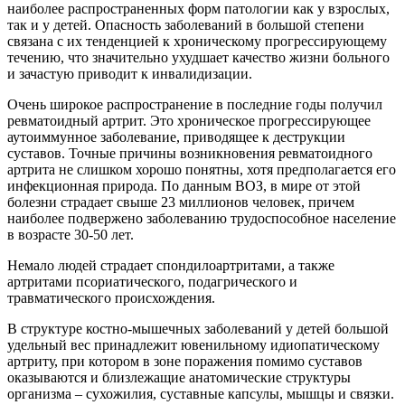
наиболее распространенных форм патологии как у взрослых,
так и у детей. Опасность заболеваний в большой степени
связана с их тенденцией к хроническому прогрессирующему
течению, что значительно ухудшает качество жизни больного
и зачастую приводит к инвалидизации.
Очень широкое распространение в последние годы получил
ревматоидный артрит. Это хроническое прогрессирующее
аутоиммунное заболевание, приводящее к деструкции
суставов. Точные причины возникновения ревматоидного
артрита не слишком хорошо понятны, хотя предполагается его
инфекционная природа. По данным ВОЗ, в мире от этой
болезни страдает свыше 23 миллионов человек, причем
наиболее подвержено заболеванию трудоспособное население
в возрасте 30-50 лет.
Немало людей страдает спондилоартритами, а также
артритами псориатического, подагрического и
травматического происхождения.
В структуре костно-мышечных заболеваний у детей большой
удельный вес принадлежит ювенильному идиопатическому
артриту, при котором в зоне поражения помимо суставов
оказываются и близлежащие анатомические структуры
организма – сухожилия, суставные капсулы, мышцы и связки.