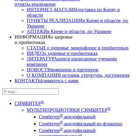
пункты реализации
ИНТЕРНЕТ-МАГАЗИН
доставка по Киеву и
области
ПУНКТЫ РЕАЛИЗАЦИИ
в Киеве и области, по
Украине
АПТЕКИ
в Киеве и области, по Украине
ИНФОРМАЦИЯ
о здоровье
и пробиотиках
СТАТЬИ
о здоровье, микрофлоре и пробиотиках
ВИДЕО
о здоровье и пробиотиках
ЛИТЕРАТУРА
книги написанные учеными
компании
НОВОСТИ
компании и партнеров
О КОМПАНИИ
история, структура, достижения
КОНТАКТЫ
свяжитесь с нами
®
СИМБИТЕР
®
МУЛЬТИПРОБИОТИКИ СИМБИТЕР
®
Симбитер
ацидофильный
®
Симбитер
ацидофильный во флаконах
®
Симбитер
ацидофильный
концентрированный