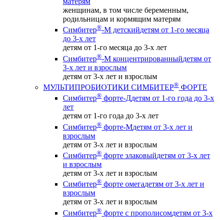
матерям
женщинам, в том числе беременным,
родильницам и кормящим матерям
®
Симбитер
-М детский
детям от 1-го месяца
до 3-х лет
детям от 1-го месяца до 3-х лет
®
Симбитер
-М концентрированный
детям от
3-х лет и взрослым
детям от 3-х лет и взрослым
®
МУЛЬТИПРОБИОТИКИ СИМБИТЕР
ФОРТЕ
®
Симбитер
форте-Д
детям от 1-го года до 3-х
лет
детям от 1-го года до 3-х лет
®
Симбитер
форте-М
детям от 3-х лет и
взрослым
детям от 3-х лет и взрослым
®
Симбитер
форте злаковый
детям от 3-х лет
и взрослым
детям от 3-х лет и взрослым
®
Симбитер
форте омега
детям от 3-х лет и
взрослым
детям от 3-х лет и взрослым
®
Симбитер
форте с прополисом
детям от 3-х