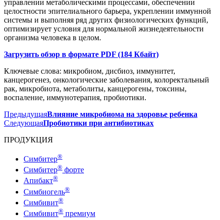
управлении метаболическими процессами, обеспечении
целостности эпителиального барьера, укреплении иммунной
системы и выполняя ряд других физиологических функций,
оптимизирует условия для нормальной жизнедеятельности
организма человека в целом.
Загрузить обзор в формате PDF (184 Кбайт)
Ключевые слова: микробиом, дисбиоз, иммунитет,
канцерогенез, онкологические заболевания, колоректальный
рак, микробиота, метаболиты, канцерогены, токсины,
воспаление, иммунотерапия, пробиотики.
Предыдущая
Влияние микробиома на здоровье ребенка
Следующая
Пробиотики при антибиотиках
ПРОДУКЦИЯ
®
Симбитер
®
Симбитер
форте
®
Апибакт
®
Симбиогель
®
Симбивит
®
Симбивит
премиум