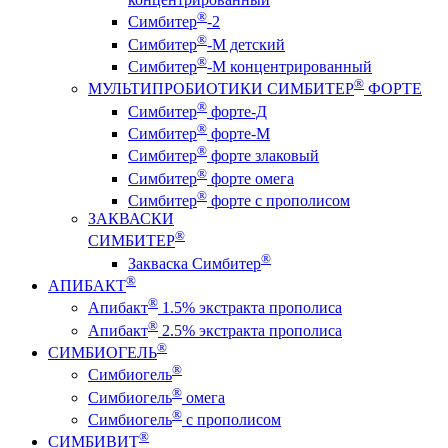
®
Симбитер
-2
®
Симбитер
-М детский
®
Симбитер
-М концентрированный
®
МУЛЬТИПРОБИОТИКИ СИМБИТЕР
ФОРТЕ
®
Симбитер
форте-Д
®
Симбитер
форте-М
®
Симбитер
форте злаковый
®
Симбитер
форте омега
®
Симбитер
форте с прополисом
ЗАКВАСКИ
®
СИМБИТЕР
®
Закваска Симбитер
®
АПИБАКТ
®
Апибакт
1.5% экстракта прополиса
®
Апибакт
2.5% экстракта прополиса
®
СИМБИОГЕЛЬ
®
Симбиогель
®
Симбиогель
омега
®
Симбиогель
c прополисом
®
СИМБИВИТ