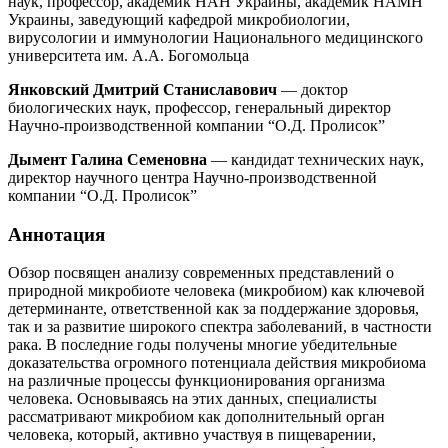
наук, профессор, академик НАН Украины, академик НАМН
Украины, заведующий кафедрой микробиологии,
вирусологии и иммунологии Национального медицинского
университета им. А.А. Богомольца
Янковский Дмитрий Станиславович
— доктор
биологических наук, профессор, генеральный директор
Научно-производственной компании “О.Д. Пролисок”
Дымент Галина Семеновна
— кандидат технических наук,
директор научного центра Научно-производственной
компании “О.Д. Пролисок”
Аннотация
Обзор посвящен анализу современных представлений о
природной микробиоте человека (микробиом) как ключевой
детерминанте, ответственной как за поддержание здоровья,
так и за развитие широкого спектра заболеваний, в частности
рака. В последние годы получены многие убедительные
доказательства огромного потенциала действия микробиома
на различные процессы функционирования организма
человека. Основываясь на этих данных, специалисты
рассматривают микробиом как дополнительный орган
человека, который, активно участвуя в пищеварении,