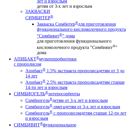
лет и взрослым
детям от 3-х лет и взрослым
ЗАКВАСКИ
®
СИМБИТЕР
®
Закваска Симбитер
для приготовления
функционального кисломолочного продукта
®
“Симбивит
” дома
для приготовления функционального
®
кисломолочного продукта "Симбивит
"
дома
®
АПИБАКТ
мультипробиотики
с прополисом
®
Апибакт
1.5% экстракта прополиса
детям от 3 до
14 лет
®
Апибакт
2.5% экстракта прополиса
детям старше
14-ти лет и взрослым
®
СИМБИОГЕЛЬ
энтеросорбенты
®
Симбиогель
детям от 3-х лет и взрослым
®
Симбиогель
омега
детям от 3-х лет и взрослым
®
Симбиогель
c прополисом
детям старше 12-ти лет
и взрослым
®
СИМБИВИТ
функциональное