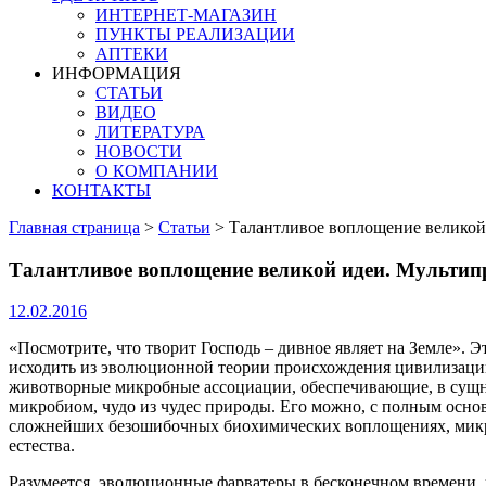
ИНТЕРНЕТ-МАГАЗИН
ПУНКТЫ РЕАЛИЗАЦИИ
АПТЕКИ
ИНФОРМАЦИЯ
СТАТЬИ
ВИДЕО
ЛИТЕРАТУРА
НОВОСТИ
О КОМПАНИИ
КОНТАКТЫ
Главная страница
>
Статьи
>
Талантливое воплощение великой
Талантливое воплощение великой идеи. Мультипр
12.02.2016
«Посмотрите, что творит Господь – дивное являет на Земле». Э
исходить из эволюционной теории происхождения цивилизации
животворные микробные ассоциации, обеспечивающие, в сущнос
микробиом, чудо из чудес природы. Его можно, с полным основ
сложнейших безошибочных биохимических воплощениях, микроб
естества.
Разумеется, эволюционные фарватеры в бесконечном времени,