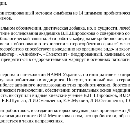
ции.
интезированный методом симбиоза из 14 штаммов пробиотичес
измов.
альном обозначении, диетическая добавка, но, в сущности, леч
летние исследования академика В.П.Широбокова о совершенно о
биологической защиты. Эти работы кафедры микробиологии, в
вели к обоснованию технологии энтеросорбентов серии «Смек
росорбентов способствует выведению из организма эндо- и эк
мбитер», «Апибакт», «Смектовит» (йодированный, калиевый, се
 превратиться в оздоровительный маршрут в основных патологи
акушерства и гинекологии НАМН Украины, по инициативе его ди
льтипробиотиков в медицине». По сути, это новый шаг в герои
иболее активного использования этих пробиотических, биотехн
ической гинекологии, обеспечении оптимальных основ медицин
аста, выступили видные киевские ученые В.П. Широбоков, Ю.Г.
 Е.Е.Шунько, Л.И.Омельченко, Е.Н.Муквич, Л.И.Остапченко, Т.В
ипробиотиков, в создании которых ведущая роль принадлежит Д
ализации гипотез И.И.Мечникова о том, что пробиотики, образн
вигаться в таких направлениях.