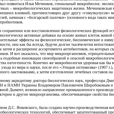
был появиться Илья Мечников, гениальный микробиолог, эволюц
отиках – микробиологических защитниках жизни. Мечниковская
у внешних влияний, противостоящих друг другу «гомулкулусов»
лей, начиная с «болгарской палочки» (основного вида таких ми
 пробиотиков.
 в сохранении или восстановлении физиологических функций ес
, биологически активные добавки на основе живых клеток живой
ительные эффекты на физиологические, биохимические и иммун
ости, они как бы всегда, будучи долгие тысячелетия непостиж
 а затем и расширение ассортимента антибиотиков, на которых
ков. И вот оказалось, что мир микроорганизмов, отрицательным
подобные инновации своеобразной и опасной микробиологическо
тва патогенности. Конечно же микробиология здоровья как бы 
 ухода из мира и науки, после его «Этюдов оптимизма» (1907 г.)
ного лактококками, а затем изготовление лечебных составов на
аучному акридитиву доктора биологических наук, профессора Дм
АН и НАМН Украины Владимиром Павловичем Широбоковым и сп
вной Дымент, возникло направление промышленного производс
терии и другие микроорганизмы, обеспечивающие свойства био
свом Д.С. Янковского, была создана научно-производственная к
кробиологических технологий, обеспечивает запатентованный 