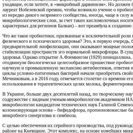
уходящие, если хотите, в «микробный дарвинизм». Но должен 
лауреат Нобелевской премии, чтобы возникло учение о проби
из нередко дикого незримого сообщества, иногда, чаще в сил
микробиологические слои, за счет таких кисломолочных носите
характерных для регионов Балкан) – вот преамбула к созданию
Что же такое пробиотики, призванные к исключительной роли
физического и психического здоровья? Это, в первую очередь
предварительной лиофилизации, они оказывают мощные полож
стабилизации пространств эго нормальной микрофлоры. В сущн
здоровья. Однако открытие А.Флемингом (1929) пенициллина,
отодвинули биологически целесообразное пришествие пробиоти
научную и промышленную экспансию антибиотиков, ответив на 
циклы условно-патогенных бактерий начали приобретать свойс
Мечниковым, а в 2016 году, отмечается столетие со времени его
использования в терапевтических целях молока, ферментирован
В Украине, больше двух десятилетий назад, по творческому н
содружестве с видным ученым-микробиологом академиком Н
микробиологии кандидатом технических наук Галиной Семено
колонизирующая основа – бифидофлора, пропионовокислые бак
микробного синергизма и симбиоза.
С целью обеспечения их серийного производства, под руковод
районе на Киевщине. Этот комплекс, на основе новейших ми