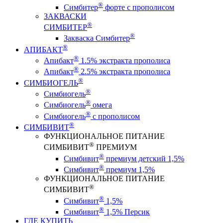
®
Симбитер
форте с прополисом
ЗАКВАСКИ
®
СИМБИТЕР
®
Закваска Симбитер
®
АПИБАКТ
®
Апибакт
1.5% экстракта прополиса
®
Апибакт
2.5% экстракта прополиса
®
СИМБИОГЕЛЬ
®
Симбиогель
®
Симбиогель
омега
®
Симбиогель
c прополисом
®
СИМБИВИТ
ФУНКЦИОНАЛЬНОЕ ПИТАНИЕ
®
СИМБИВИТ
ПРЕМИУМ
®
Симбивит
премиум детский 1,5%
®
Симбивит
премиум 1,5%
ФУНКЦИОНАЛЬНОЕ ПИТАНИЕ
®
СИМБИВИТ
®
Симбивит
1,5%
®
Симбивит
1,5% Персик
ГДЕ КУПИТЬ