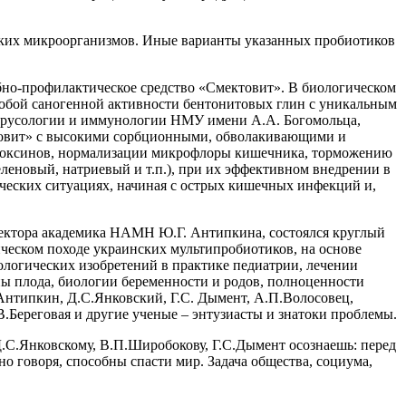
ких микроорганизмов. Иные варианты указанных пробиотиков
ебно-профилактическое средство «Смектовит». В биологическом
собой саногенной активности бентонитовых глин с уникальным
ирусологии и иммунологии НМУ имени А.А. Богомольца,
товит» с высокими сорбционными, обволакивающими и
зотоксинов, нормализации микрофлоры кишечника, торможению
леновый, натриевый и т.п.), при их эффективном внедрении в
ческих ситуациях, начиная с острых кишечных инфекций и,
ректора академика НАМН Ю.Г. Антипкина, состоялся круглый
ческом походе украинских мультипробиотиков, на основе
ологических изобретений в практике педиатрии, лечении
ы плода, биологии беременности и родов, полноценности
Антипкин, Д.С.Янковский, Г.С. Дымент, А.П.Волосовец,
.Береговая и другие ученые – энтузиасты и знатоки проблемы.
.С.Янковскому, В.П.Широбокову, Г.С.Дымент осознаешь: перед
о говоря, способны спасти мир. Задача общества, социума,