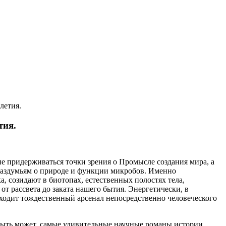
летия.
тия.
 не придерживаться точки зрения о Промысле создания мира, а
раздумьям о природе и функции микробов. Именно
, созидают в биотопах, естественных полостях тела,
т рассвета до заката нашего бытия. Энергетически, в
одит тождественный арсенал непосредственно человеческого
быть может, самые удивительные научные романы истории,