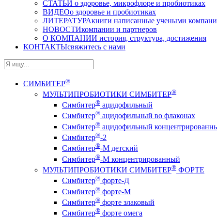
СТАТЬИ
о здоровье, микрофлоре и пробиотиках
ВИДЕО
о здоровье и пробиотиках
ЛИТЕРАТУРА
книги написанные учеными компан
НОВОСТИ
компании и партнеров
О КОМПАНИИ
история, структура, достижения
КОНТАКТЫ
свяжитесь с нами
®
СИМБИТЕР
®
МУЛЬТИПРОБИОТИКИ СИМБИТЕР
®
Симбитер
ацидофильный
®
Симбитер
ацидофильный во флаконах
®
Симбитер
ацидофильный концентрированн
®
Симбитер
-2
®
Симбитер
-М детский
®
Симбитер
-М концентрированный
®
МУЛЬТИПРОБИОТИКИ СИМБИТЕР
ФОРТЕ
®
Симбитер
форте-Д
®
Симбитер
форте-М
®
Симбитер
форте злаковый
®
Симбитер
форте омега