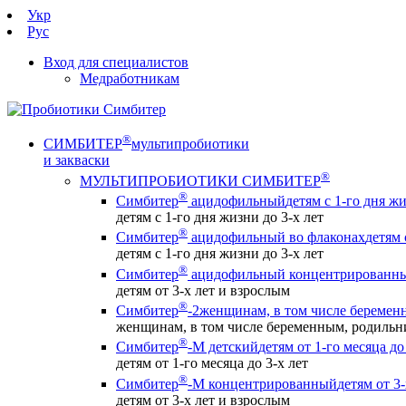
Укр
Рус
Вход для специалистов
Медработникам
®
СИМБИТЕР
мультипробиотики
и закваски
®
МУЛЬТИПРОБИОТИКИ СИМБИТЕР
®
Симбитер
ацидофильный
детям с 1-го дня жи
детям с 1-го дня жизни до 3-х лет
®
Симбитер
ацидофильный во флаконах
детям 
детям с 1-го дня жизни до 3-х лет
®
Симбитер
ацидофильный концентрированн
детям от 3-х лет и взрослым
®
Симбитер
-2
женщинам, в том числе беремен
женщинам, в том числе беременным, родиль
®
Симбитер
-М детский
детям от 1-го месяца до
детям от 1-го месяца до 3-х лет
®
Симбитер
-М концентрированный
детям от 3
детям от 3-х лет и взрослым