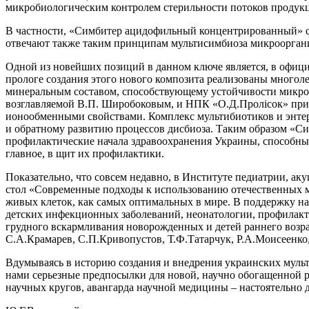
микробиологическим контролем стерильности потоков продук
В частности, «Симбитер ацидофильный концентрированный» с
отвечают также таким принципам мультисимбиоза микроорган
Одной из новейших позиций в данном ключе является, в офици
прологе создания этого нового композита реализованы много
минеральным составом, способствующему устойчивости микро
возглавляемой В.П. Широбоковым, и НПК «О.Д.Пролісок» при
ионообменными свойствами. Комплекс мультибиотиков и энте
и обратному развитию процессов дисбиоза. Таким образом «Си
профилактические начала здравоохранения Украины, способны
главное, в щит их профилактики.
Показательно, что совсем недавно, в Институте педиатрии, 
стол «Современные подходы к использованию отечественных му
живых клеток, как самых оптимальных в мире. В поддержку на
детских инфекционных заболеваний, неонатологии, профилакт
грудного вскармливания новорожденных и детей раннего возр
С.А.Крамарев, С.П.Кривопустов, Т.Ф.Татарчук, Р.А.Моисеенко,
Вдумываясь в историю создания и внедрения украинских мульт
нами серьезные предпосылки для новой, научно обогащенной ре
научных кругов, авангарда научной медицины – настоятельно д