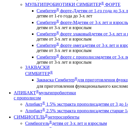
®
МУЛЬТИПРОБИОТИКИ СИМБИТЕР
ФОРТЕ
®
Симбитер
форте-Д
детям от 1-го года до 3-х 
детям от 1-го года до 3-х лет
®
Симбитер
форте-М
детям от 3-х лет и взросл
детям от 3-х лет и взрослым
®
Симбитер
форте злаковый
детям от 3-х лет и
детям от 3-х лет и взрослым
®
Симбитер
форте омега
детям от 3-х лет и вз
детям от 3-х лет и взрослым
®
Симбитер
форте с прополисом
детям от 3-х 
детям от 3-х лет и взрослым
ЗАКВАСКИ
®
СИМБИТЕР
®
Закваска Симбитер
для приготовления функ
для приготовления функционального кислом
®
АПИБАКТ
мультипробиотики
с прополисом
®
Апибакт
1.5% экстракта прополиса
детям от 3 до 1
®
Апибакт
2.5% экстракта прополиса
детям старше 1
®
СИМБИОГЕЛЬ
энтеросорбенты
®
Симбиогель
детям от 3-х лет и взрослым