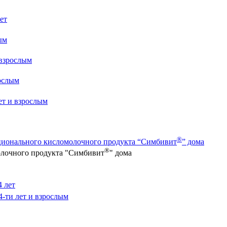
лет
ым
 взрослым
рослым
лет и взрослым
®
ционального кисломолочного продукта “Симбивит
” дома
®
олочного продукта "Симбивит
" дома
4 лет
4-ти лет и взрослым