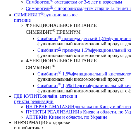
®
Симбиогель
омега
детям от 3-х лет и взрослым
®
Симбиогель
c прополисом
детям старше 12-ти лет
®
СИМБИВИТ
функциональное
питание
ФУНКЦИОНАЛЬНОЕ ПИТАНИЕ
®
СИМБИВИТ
ПРЕМИУМ
®
Симбивит
премиум детский 1,5%
функционал
функциональный кисломолочный продукт для д
®
Симбивит
премиум 1,5%
функциональный кис
функциональный кисломолочный продукт для д
ФУНКЦИОНАЛЬНОЕ ПИТАНИЕ
®
СИМБИВИТ
®
Симбивит
1,5%
функциональный кисломоло
функциональный кисломолочный продукт
®
Симбивит
1,5% Персик
функциональный кис
функциональный кисломолочный продукт с ф
ГДЕ КУПИТЬ
онлайн, аптеки и
пункты реализации
ИНТЕРНЕТ-МАГАЗИН
доставка по Киеву и област
ПУНКТЫ РЕАЛИЗАЦИИ
в Киеве и области, по Ук
АПТЕКИ
в Киеве и области, по Украине
ИНФОРМАЦИЯ
о здоровье
и пробиотиках