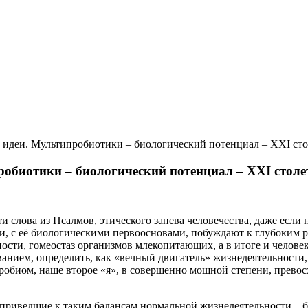
 идеи. Мультипробиотики – биологический потенциал – ХХІ сто
обиотики – биологический потенциал – ХХІ столе
ти слова из Псалмов, этического запева человечества, даже если
, с её биологическими первоосновами, побуждают к глубоким 
ти, гомеостаз организмов млекопитающих, а в итоге и человека
анием, определить, как «вечный двигатель» жизнедеятельности, о
иом, наше второе «я», в совершенно мощной степени, превосх
 приведшие к таким балансам нормальной жизнедеятельности – 