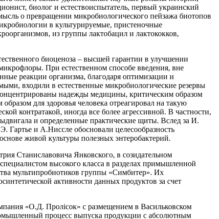
ионист, биолог и естествоиспытатель, первый украинский
 мысль о превращении микробиологического пейзажа биотопов
 микробиологии в культурируемые, пристеночные
кроорганизмов, из группы лактобацил и лактококков,
тественного биоценоза – высшей гарантии в улучшении
 микрофлоры. При естественном способе введения, вне
ные реакции организма, благодаря оптимизации и
имыми, входили в естественные микробиологические резервы
 сконцентрированы надежды медицины, критическим образом
 образом для здоровья человека отреагировал на такую
й контратакой, иногда все более агрессивной. В частности,
выдвигала и определенные практические щиты. Вслед за И.
, Э. Гартье и А.Ниссле обосновали целесообразность
 основе живой культуры полезных энтеробактерий.
итрия Станиславовича Янковского, в созидательном
ециалистом высокого класса в разделах примышленной
тва мультипробиотиков группы «Симбитер». Их
синтетической активности данных продуктов за счет
омпания «О.Д. Пролісок» с размещением в Васильковском
промышленный процесс выпуска продукции с абсолютным