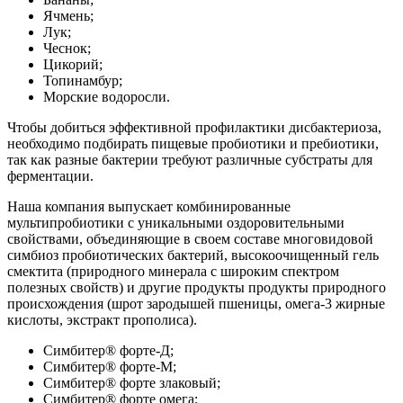
Ячмень;
Лук;
Чеснок;
Цикорий;
Топинамбур;
Морские водоросли.
Чтобы добиться эффективной профилактики дисбактериоза,
необходимо подбирать пищевые пробиотики и пребиотики,
так как разные бактерии требуют различные субстраты для
ферментации.
Наша компания выпускает комбинированные
мультипробиотики с уникальными оздоровительными
свойствами, объединяющие в своем составе многовидовой
симбиоз пробиотических бактерий, высокоочищенный гель
смектита (природного минерала с широким спектром
полезных свойств) и другие продукты продукты природного
происхождения (шрот зародышей пшеницы, омега-3 жирные
кислоты, экстракт прополиса).
Симбитер® форте-Д;
Симбитер® форте-М;
Симбитер® форте злаковый;
Симбитер® форте омега;