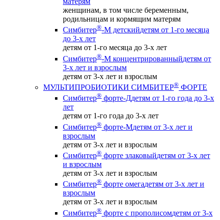
матерям
женщинам, в том числе беременным,
родильницам и кормящим матерям
®
Симбитер
-М детский
детям от 1-го месяца
до 3-х лет
детям от 1-го месяца до 3-х лет
®
Симбитер
-М концентрированный
детям от
3-х лет и взрослым
детям от 3-х лет и взрослым
®
МУЛЬТИПРОБИОТИКИ СИМБИТЕР
ФОРТЕ
®
Симбитер
форте-Д
детям от 1-го года до 3-х
лет
детям от 1-го года до 3-х лет
®
Симбитер
форте-М
детям от 3-х лет и
взрослым
детям от 3-х лет и взрослым
®
Симбитер
форте злаковый
детям от 3-х лет
и взрослым
детям от 3-х лет и взрослым
®
Симбитер
форте омега
детям от 3-х лет и
взрослым
детям от 3-х лет и взрослым
®
Симбитер
форте с прополисом
детям от 3-х