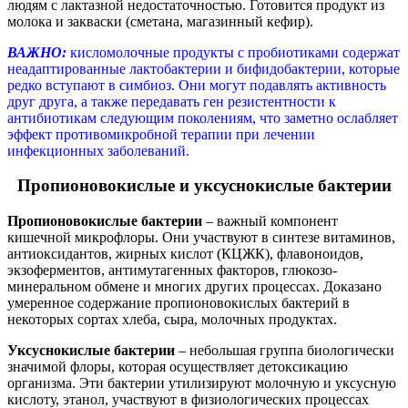
людям с лактазной недостаточностью. Готовится продукт из
молока и закваски (сметана, магазинный кефир).
ВАЖНО:
кисломолочные продукты с пробиотиками содержат
неадаптированные лактобактерии и бифидобактерии, которые
редко вступают в симбиоз. Они могут подавлять активность
друг друга, а также передавать ген резистентности к
антибиотикам следующим поколениям, что заметно ослабляет
эффект противомикробной терапии при лечении
инфекционных заболеваний.
Пропионовокислые и уксуснокислые бактерии
Пропионовокислые бактерии
– важный компонент
кишечной микрофлоры. Они участвуют в синтезе витаминов,
антиоксидантов, жирных кислот (КЦЖК), флавоноидов,
экзоферментов, антимутагенных факторов, глюкозо-
минеральном обмене и многих других процессах. Доказано
умеренное содержание пропионовокислых бактерий в
некоторых сортах хлеба, сыра, молочных продуктах.
Уксуснокислые бактерии
– небольшая группа биологически
значимой флоры, которая осуществляет детоксикацию
организма. Эти бактерии утилизируют молочную и уксусную
кислоту, этанол, участвуют в физиологических процессах