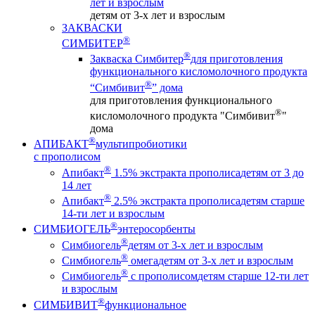
лет и взрослым
детям от 3-х лет и взрослым
ЗАКВАСКИ
®
СИМБИТЕР
®
Закваска Симбитер
для приготовления
функционального кисломолочного продукта
®
“Симбивит
” дома
для приготовления функционального
®
кисломолочного продукта "Симбивит
"
дома
®
АПИБАКТ
мультипробиотики
с прополисом
®
Апибакт
1.5% экстракта прополиса
детям от 3 до
14 лет
®
Апибакт
2.5% экстракта прополиса
детям старше
14-ти лет и взрослым
®
СИМБИОГЕЛЬ
энтеросорбенты
®
Симбиогель
детям от 3-х лет и взрослым
®
Симбиогель
омега
детям от 3-х лет и взрослым
®
Симбиогель
c прополисом
детям старше 12-ти лет
и взрослым
®
СИМБИВИТ
функциональное