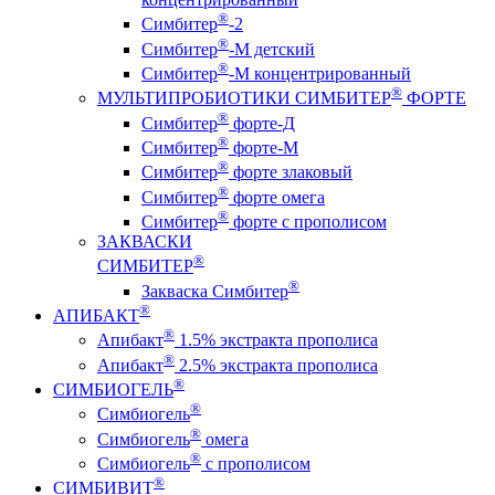
®
Симбитер
-2
®
Симбитер
-М детский
®
Симбитер
-М концентрированный
®
МУЛЬТИПРОБИОТИКИ СИМБИТЕР
ФОРТЕ
®
Симбитер
форте-Д
®
Симбитер
форте-М
®
Симбитер
форте злаковый
®
Симбитер
форте омега
®
Симбитер
форте с прополисом
ЗАКВАСКИ
®
СИМБИТЕР
®
Закваска Симбитер
®
АПИБАКТ
®
Апибакт
1.5% экстракта прополиса
®
Апибакт
2.5% экстракта прополиса
®
СИМБИОГЕЛЬ
®
Симбиогель
®
Симбиогель
омега
®
Симбиогель
c прополисом
®
СИМБИВИТ