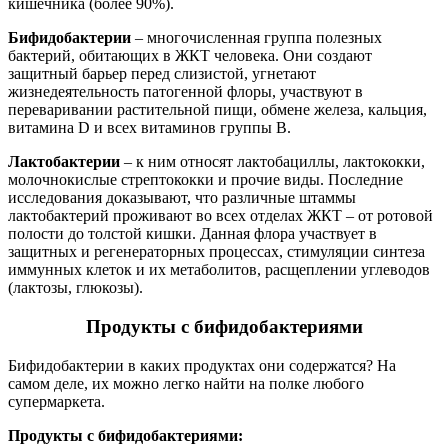
кишечника (более 90%).
Бифидобактерии
– многочисленная группа полезных
бактерий, обитающих в ЖКТ человека. Они создают
защитный барьер перед слизистой, угнетают
жизнедеятельность патогенной флоры, участвуют в
переваривании растительной пищи, обмене железа, кальция,
витамина D и всех витаминов группы B.
Лактобактерии
– к ним относят лактобациллы, лактококки,
молочнокислые стрептококки и прочие виды. Последние
исследования доказывают, что различные штаммы
лактобактерий проживают во всех отделах ЖКТ – от ротовой
полости до толстой кишки. Данная флора участвует в
защитных и регенераторных процессах, стимуляции синтеза
иммунных клеток и их метаболитов, расщеплении углеводов
(лактозы, глюкозы).
Продукты с бифидобактериями
Бифидобактерии в каких продуктах они содержатся? На
самом деле, их можно легко найти на полке любого
супермаркета.
Продукты с бифидобактериями: