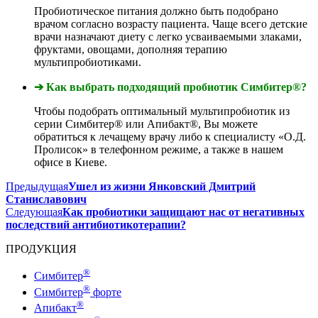
Пробиотическое питания должно быть подобрано
врачом согласно возрасту пациента. Чаще всего детские
врачи назначают диету с легко усваиваемыми злаками,
фруктами, овощами, дополняя терапию
мультипробиотиками.
➔ Как выбрать подходящий пробиотик Симбитер®?
Чтобы подобрать оптимальный мультипробиотик из
серии Симбитер® или Апибакт®, Вы можете
обратиться к лечащему врачу либо к специалисту «О.Д.
Пролисок» в телефонном режиме, а также в нашем
офисе в Киеве.
Предыдущая
Ушел из жизни Янковский Дмитрий
Станиславович
Следующая
Как пробиотики защищают нас от негативных
последствий антибиотикотерапии?
ПРОДУКЦИЯ
®
Симбитер
®
Симбитер
форте
®
Апибакт