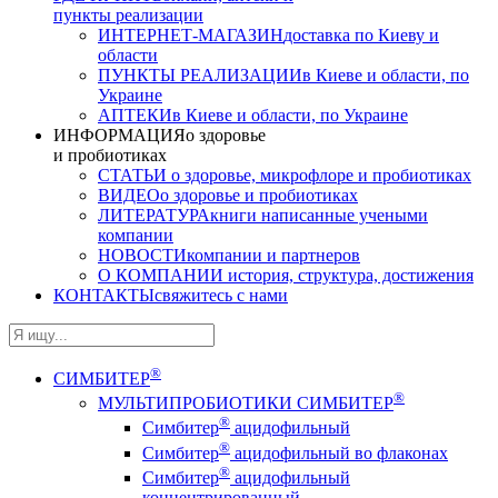
пункты реализации
ИНТЕРНЕТ-МАГАЗИН
доставка по Киеву и
области
ПУНКТЫ РЕАЛИЗАЦИИ
в Киеве и области, по
Украине
АПТЕКИ
в Киеве и области, по Украине
ИНФОРМАЦИЯ
о здоровье
и пробиотиках
СТАТЬИ
о здоровье, микрофлоре и пробиотиках
ВИДЕО
о здоровье и пробиотиках
ЛИТЕРАТУРА
книги написанные учеными
компании
НОВОСТИ
компании и партнеров
О КОМПАНИИ
история, структура, достижения
КОНТАКТЫ
свяжитесь с нами
®
СИМБИТЕР
®
МУЛЬТИПРОБИОТИКИ СИМБИТЕР
®
Симбитер
ацидофильный
®
Симбитер
ацидофильный во флаконах
®
Симбитер
ацидофильный
концентрированный